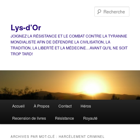
Aller
Aller
au
au
Rech
contenu
contenu
principal
secondaire
Lys-d'Or
JOIGNEZ LA RÉSISTANCE ET LE COMBAT CONTRE LA TYRANNIE
MONDIALISTE AFIN DE DÉFENDRE LA CIVILISATION, LA
TRADITION, LA LIBERTÉ ET LA MÉDECINE…AVANT QU'IL NE SOIT
TROP TARD!
Menu
Accueil
À Propos
Contact
Héros
principal
Recension de livres
Résistance
Royauté
ARCHIVES PAR MOT-CLÉ :
HARCÈLEMENT CRIMINEL