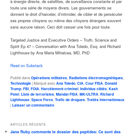
à énergie directe, de satellites, de surveillance constante et par
toute une série de moyens divers. Les gouvernements se
donnent le droit d’harceler, d’intimider, de cibler et de persécuter
ses propres citoyens ou même des citoyens étrangers souvent
sans aucune raison. Ceci doit cesser une fois pour toute.
Targeted Justice and Executive Orders – Truth, Science and
Spirit Ep 47 – Conversation with Ana Toledo, Esq. and Richard
Lighthouse by Ana Maria Mihalcea, MD, PhD
Read on Substack
Publié dans
Opérations militaires
,
Radiations électromagnétiques
,
Technologie
|
Marqué avec
Ana Toledo
,
CIA
,
Cour FISA
,
Donald
Trump
,
FBI
,
FOIA
,
Harcèlement criminel
,
Individus ciblés
,
Kash
Patel
,
Liste de terroristes
,
Mandat FISA
,
MK-ULTRA
,
Richard
Lighthouse
,
Space Force
,
Trafic de drogues
,
Traités internationaux
|
Laisser un commentaire
ARTICLES RÉCENTS
Jane Ruby commente le dossier des peptides: Ce sont des