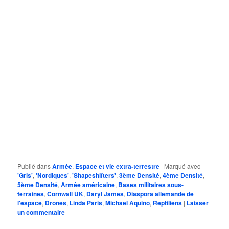
Publié dans
Armée
,
Espace et vie extra-terrestre
|
Marqué avec
'Gris'
,
'Nordiques'
,
'Shapeshifters'
,
3ème Densité
,
4ème Densité
,
5ème Densité
,
Armée américaine
,
Bases militaires sous-
terraines
,
Cornwall UK
,
Daryl James
,
Diaspora allemande de
l'espace
,
Drones
,
Linda Paris
,
Michael Aquino
,
Reptiliens
|
Laisser
un commentaire