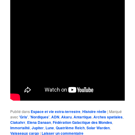
Publié dans
Espace et vie extra-terrestre
,
Histoire réelle
|
Marqué
avec
'Gris'
,
'Nordiques'
,
ADN
,
Akaru
,
Antartique
,
Arches spatiales
,
Ciakahrr
,
Elena Danaan
,
Fédération Galactique des Mondes
,
Immortalité
,
Jupiter
,
Lune
,
Quatrième Reich
,
Solar Warden
,
Vaisseaux cargo
|
Laisser un commentaire