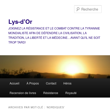
Aller
Aller
au
au
Rech
contenu
contenu
principal
secondaire
Lys-d'Or
JOIGNEZ LA RÉSISTANCE ET LE COMBAT CONTRE LA TYRANNIE
MONDIALISTE AFIN DE DÉFENDRE LA CIVILISATION, LA
TRADITION, LA LIBERTÉ ET LA MÉDECINE…AVANT QU'IL NE SOIT
TROP TARD!
Menu
Accueil
À Propos
Contact
Héros
principal
Recension de livres
Résistance
Royauté
ARCHIVES PAR MOT-CLÉ :
‘NORDIQUES’