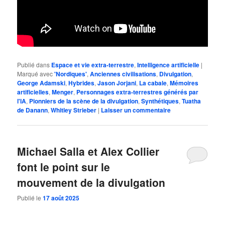
Publié dans
Espace et vie extra-terrestre
,
Intelligence artificielle
|
Marqué avec
'Nordiques'
,
Anciennes civilisations
,
Divulgation
,
George Adamski
,
Hybrides
,
Jason Jorjani
,
La cabale
,
Mémoires
artificielles
,
Menger
,
Personnages extra-terrestres générés par
l'IA
,
Pionniers de la scène de la divulgation
,
Synthétiques
,
Tuatha
de Danann
,
Whitley Strieber
|
Laisser un commentaire
Michael Salla et Alex Collier
font le point sur le
mouvement de la divulgation
Publié le
17 août 2025