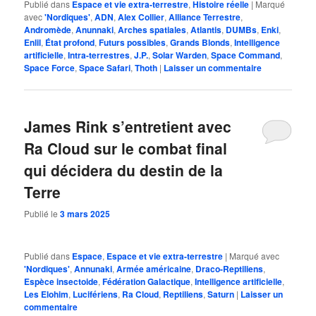
Publié dans
Espace et vie extra-terrestre
,
Histoire réelle
|
Marqué
avec
'Nordiques'
,
ADN
,
Alex Collier
,
Alliance Terrestre
,
Andromède
,
Anunnaki
,
Arches spatiales
,
Atlantis
,
DUMBs
,
Enki
,
Enlil
,
État profond
,
Futurs possibles
,
Grands Blonds
,
Intelligence
artificielle
,
Intra-terrestres
,
J.P.
,
Solar Warden
,
Space Command
,
Space Force
,
Space Safari
,
Thoth
|
Laisser un commentaire
James Rink s’entretient avec
Ra Cloud sur le combat final
qui décidera du destin de la
Terre
Publié le
3 mars 2025
Publié dans
Espace
,
Espace et vie extra-terrestre
|
Marqué avec
'Nordiques'
,
Annunaki
,
Armée américaine
,
Draco-Reptiliens
,
Espèce insectoide
,
Fédération Galactique
,
Intelligence artificielle
,
Les Elohim
,
Lucifériens
,
Ra Cloud
,
Reptiliens
,
Saturn
|
Laisser un
commentaire