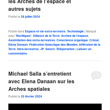
les Arches de l’espace et
autres sujets
Publié le
28 juillet 2024
Publié dans
Espace et vie extra-terrestre
,
Technologie
|
Marqué
avec
'Nordiques'
,
Alliance de la Terre
,
Arches de l'espace
,
Assimilation des extra-terrestres
,
Conscience organique
,
Cristal
,
Elena Danaan
,
Fédération Galactique des Mondes
,
Infiltration de la
Terre
,
Intra-terrestres
,
JP
,
Saturn
,
Téléportation
|
Laisser un
commentaire
Michael Salla s’entretient
avec Elena Danaan sur les
Arches spatiales
Publié le
25 février 2024