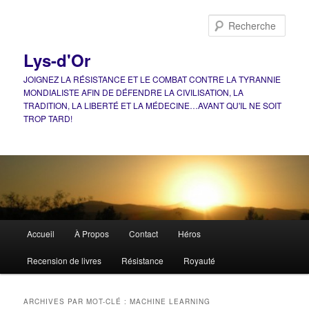
Aller
Aller
au
au
Rech
contenu
contenu
principal
secondaire
Lys-d'Or
JOIGNEZ LA RÉSISTANCE ET LE COMBAT CONTRE LA TYRANNIE
MONDIALISTE AFIN DE DÉFENDRE LA CIVILISATION, LA
TRADITION, LA LIBERTÉ ET LA MÉDECINE…AVANT QU'IL NE SOIT
TROP TARD!
Menu
Accueil
À Propos
Contact
Héros
principal
Recension de livres
Résistance
Royauté
ARCHIVES PAR MOT-CLÉ :
MACHINE LEARNING