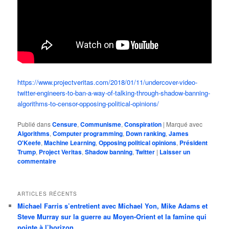
https://www.projectveritas.com/2018/01/11/undercover-video-
twitter-engineers-to-ban-a-way-of-talking-through-shadow-banning-
algorithms-to-censor-opposing-political-opinions/
Publié dans
Censure
,
Communisme
,
Conspiration
|
Marqué avec
Algorithms
,
Computer programming
,
Down ranking
,
James
O'Keefe
,
Machine Learning
,
Opposing political opinions
,
Président
Trump
,
Project Veritas
,
Shadow banning
,
Twitter
|
Laisser un
commentaire
ARTICLES RÉCENTS
Michael Farris s’entretient avec Michael Yon, Mike Adams et
Steve Murray sur la guerre au Moyen-Orient et la famine qui
pointe à l’horizon