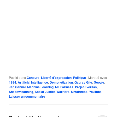
Publié dans
Censure
,
Liberté d'expression
,
Politique
|
Marqué avec
1984
,
Artificial Intelligence
,
Demonetization
,
Gaurav Gite
,
Google
,
Jen Gennai
,
Machine Learning
,
ML Fairness
,
Project Veritas
,
Shadow banning
,
Social Justice Warriors
,
Unfairness
,
YouTube
|
Laisser un commentaire