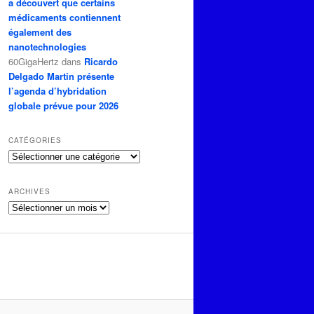
a découvert que certains
médicaments contiennent
également des
nanotechnologies
60GigaHertz
dans
Ricardo
Delgado Martin présente
l’agenda d’hybridation
globale prévue pour 2026
CATÉGORIES
Catégories
ARCHIVES
Archives