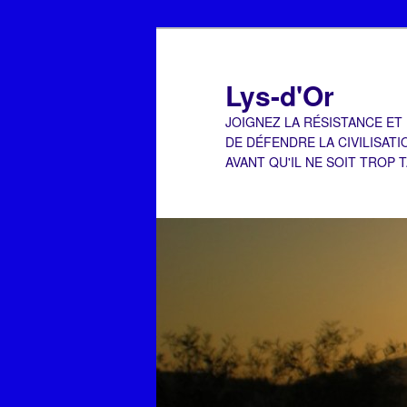
Aller
Aller
au
au
contenu
contenu
Lys-d'Or
principal
secondaire
JOIGNEZ LA RÉSISTANCE ET
DE DÉFENDRE LA CIVILISATI
AVANT QU'IL NE SOIT TROP 