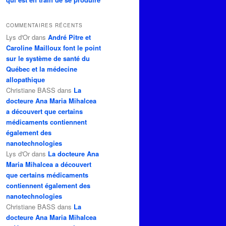
COMMENTAIRES RÉCENTS
Lys d'Or
dans
André Pitre et
Caroline Mailloux font le point
sur le système de santé du
Québec et la médecine
allopathique
Christiane BASS
dans
La
docteure Ana Maria Mihalcea
a découvert que certains
médicaments contiennent
également des
nanotechnologies
Lys d'Or
dans
La docteure Ana
Maria Mihalcea a découvert
que certains médicaments
contiennent également des
nanotechnologies
Christiane BASS
dans
La
docteure Ana Maria Mihalcea