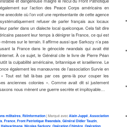
 instable et dangereuse malgré le recul du Front Patriotique
t également sur l’action des Peace Corps américains en
 une anecdote où l’on voit une représentante de cette agence
systématiquement refuser de parler français aux locaux
leur parler dans un dialecte local quelconque. Cela fait dire
icains passent leur temps à dénigrer la France, ce qui est
x-mêmes sur le terrain. Il affirme aussi que Sarkozy n’a pas
cusant la France dans le génocide rwandais qui avait été
ternet. À ce sujet, le Général cite le livre de Pierre Péan
lutôt la culpabilité américaine, britannique et israélienne. Le
énonce également les manœuvres de l’association Survie en
 « Tout est fait là-bas par ces gens-là pour couper les
ses anciennes colonies ». Comme avait dit si justement
o-saxons nous mènent une guerre secrète et impitoyable…
ns militaires
,
Réinformation
|
Marqué avec
Alain Juppé
,
Association
is
,
France
,
Front Patriotique Rwandais
,
Général Didier Tauzin
,
l Habyarimana
,
Nicolas Sarkozy
,
Opération Chimère
,
Opération