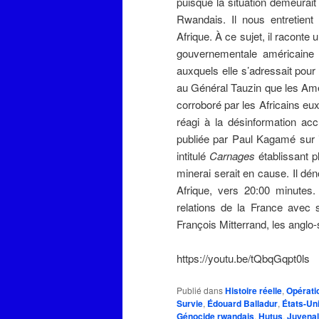
puisque la situation demeurait
Rwandais. Il nous entretien
Afrique. À ce sujet, il raconte
gouvernementale américaine 
auxquels elle s’adressait pour 
au Général Tauzin que les Amér
corroboré par les Africains eu
réagi à la désinformation ac
publiée par Paul Kagamé sur in
intitulé
Carnages
établissant p
minerai serait en cause. Il d
Afrique, vers 20:00 minutes.
relations de la France avec 
François Mitterrand, les angl
https://youtu.be/tQbqGqpt0ls
Publié dans
Histoire réelle
,
Opératio
Survie
,
Édouard Balladur
,
États-Un
Génocide rwandais
,
Hutus
,
Juvena