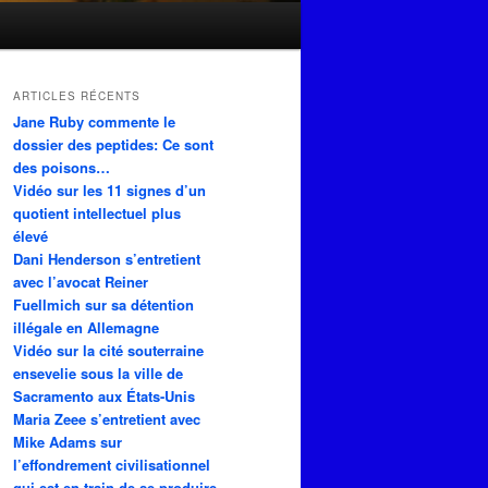
ARTICLES RÉCENTS
Jane Ruby commente le
dossier des peptides: Ce sont
des poisons…
Vidéo sur les 11 signes d’un
quotient intellectuel plus
élevé
Dani Henderson s’entretient
avec l’avocat Reiner
Fuellmich sur sa détention
illégale en Allemagne
Vidéo sur la cité souterraine
ensevelie sous la ville de
Sacramento aux États-Unis
Maria Zeee s’entretient avec
Mike Adams sur
l’effondrement civilisationnel
qui est en train de se produire