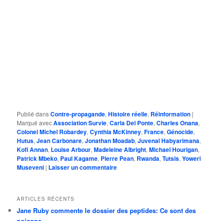
Publié dans
Contre-propagande
,
Histoire réelle
,
Réinformation
|
Marqué avec
Association Survie
,
Carla Del Ponte
,
Charles Onana
,
Colonel Michel Robardey
,
Cynthia McKinney
,
France
,
Génocide
,
Hutus
,
Jean Carbonare
,
Jonathan Moadab
,
Juvenal Habyarimana
,
Kofi Annan
,
Louise Arbour
,
Madeleine Albright
,
Michael Hourigan
,
Patrick Mbeko
,
Paul Kagame
,
Pierre Pean
,
Rwanda
,
Tutsis
,
Yoweri
Museveni
|
Laisser un commentaire
ARTICLES RÉCENTS
Jane Ruby commente le dossier des peptides: Ce sont des
poisons…