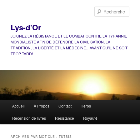
Aller
Aller
au
au
Rech
contenu
contenu
principal
secondaire
Lys-d'Or
JOIGNEZ LA RÉSISTANCE ET LE COMBAT CONTRE LA TYRANNIE
MONDIALISTE AFIN DE DÉFENDRE LA CIVILISATION, LA
TRADITION, LA LIBERTÉ ET LA MÉDECINE…AVANT QU'IL NE SOIT
TROP TARD!
Menu
Accueil
À Propos
Contact
Héros
principal
Recension de livres
Résistance
Royauté
ARCHIVES PAR MOT-CLÉ :
TUTSIS