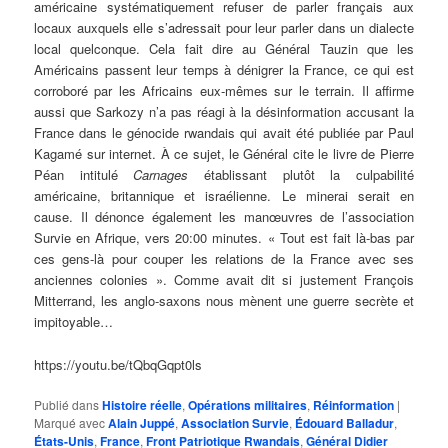
américaine systématiquement refuser de parler français aux
locaux auxquels elle s’adressait pour leur parler dans un dialecte
local quelconque. Cela fait dire au Général Tauzin que les
Américains passent leur temps à dénigrer la France, ce qui est
corroboré par les Africains eux-mêmes sur le terrain. Il affirme
aussi que Sarkozy n’a pas réagi à la désinformation accusant la
France dans le génocide rwandais qui avait été publiée par Paul
Kagamé sur internet. À ce sujet, le Général cite le livre de Pierre
Péan intitulé
Carnages
établissant plutôt la culpabilité
américaine, britannique et israélienne. Le minerai serait en
cause. Il dénonce également les manœuvres de l’association
Survie en Afrique, vers 20:00 minutes. « Tout est fait là-bas par
ces gens-là pour couper les relations de la France avec ses
anciennes colonies ». Comme avait dit si justement François
Mitterrand, les anglo-saxons nous mènent une guerre secrète et
impitoyable…
https://youtu.be/tQbqGqpt0ls
Publié dans
Histoire réelle
,
Opérations militaires
,
Réinformation
|
Marqué avec
Alain Juppé
,
Association Survie
,
Édouard Balladur
,
États-Unis
,
France
,
Front Patriotique Rwandais
,
Général Didier