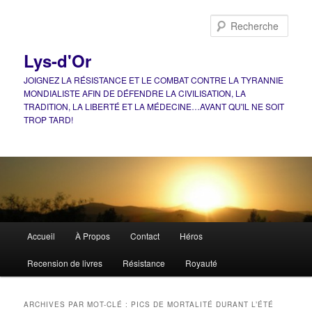
Aller
Aller
au
au
Rech
contenu
contenu
principal
secondaire
Lys-d'Or
JOIGNEZ LA RÉSISTANCE ET LE COMBAT CONTRE LA TYRANNIE
MONDIALISTE AFIN DE DÉFENDRE LA CIVILISATION, LA
TRADITION, LA LIBERTÉ ET LA MÉDECINE…AVANT QU'IL NE SOIT
TROP TARD!
Menu
Accueil
À Propos
Contact
Héros
principal
Recension de livres
Résistance
Royauté
ARCHIVES PAR MOT-CLÉ :
PICS DE MORTALITÉ DURANT L’ÉTÉ