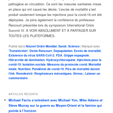
pathogène en circulation. Ce sont les mesures sanitaires mises
en place qui ont causé les décès. L’excès de mortalité s’est
produit seulement lorsque les injections pour la covid-19 ont été
déployées. Je joins également la conférence du professeur
Rancourt présentée lors du symposium International Crisis
Summit IV. À VOIR ABSOLUMENT ET À PARTAGER SUR
TOUTES LES PLATEFORMES.
Publié dans
Nouvel Ordre Mondial
,
Santé
,
Science
|
Marqué avec
'Transfection'
,
Denis Rancourt
,
Depopulation
,
Excès de mortalité
,
Existence du virus SARS-CoV-2
,
FDA
,
Grippe espagnole
,
Hiérarchie de domination
,
Hydroxychloroquine
,
Injections pour la
covid-19
,
Isolation sociale
,
Mesures du protocole covid
,
Mortalité
totale
,
Nutrition
,
Pandémie de covid-19
,
Pics de mortalité durant
l'été
,
Remdesivir
,
Respirateurs mécaniques
,
Stress
|
Laisser un
commentaire
ARTICLES RÉCENTS
Michael Farris s’entretient avec Michael Yon, Mike Adams et
Steve Murray sur la guerre au Moyen-Orient et la famine qui
pointe à l’horizon