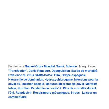
Publié dans
Nouvel Ordre Mondial
,
Santé
,
Science
|
Marqué avec
'Transfection'
,
Denis Rancourt
,
Depopulation
,
Excès de mortalité
,
Existence du virus SARS-CoV-2
,
FDA
,
Grippe espagnole
,
Hiérarchie de domination
,
Hydroxychloroquine
,
Injections pour la
covid-19
,
Isolation sociale
,
Mesures du protocole covid
,
Mortalité
totale
,
Nutrition
,
Pandémie de covid-19
,
Pics de mortalité durant
l'été
,
Remdesivir
,
Respirateurs mécaniques
,
Stress
|
Laisser un
commentaire