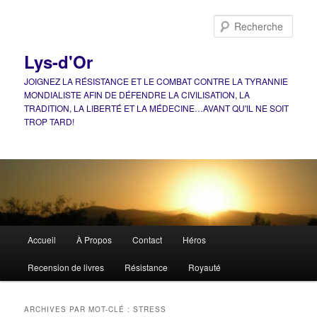
Aller
Aller
au
au
Rech
contenu
contenu
principal
secondaire
Lys-d'Or
JOIGNEZ LA RÉSISTANCE ET LE COMBAT CONTRE LA TYRANNIE
MONDIALISTE AFIN DE DÉFENDRE LA CIVILISATION, LA
TRADITION, LA LIBERTÉ ET LA MÉDECINE…AVANT QU'IL NE SOIT
TROP TARD!
Menu
Accueil
À Propos
Contact
Héros
principal
Recension de livres
Résistance
Royauté
ARCHIVES PAR MOT-CLÉ :
STRESS