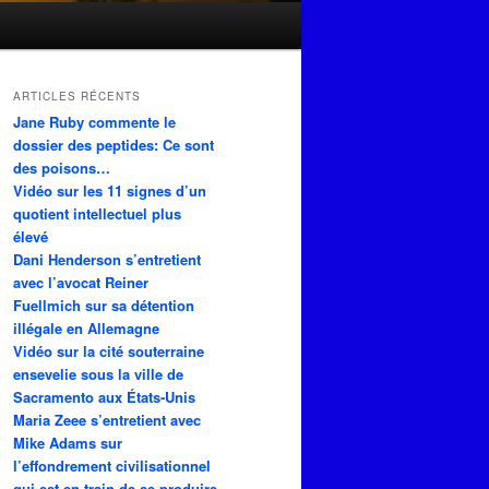
ARTICLES RÉCENTS
Jane Ruby commente le
dossier des peptides: Ce sont
des poisons…
Vidéo sur les 11 signes d’un
quotient intellectuel plus
élevé
Dani Henderson s’entretient
avec l’avocat Reiner
Fuellmich sur sa détention
illégale en Allemagne
Vidéo sur la cité souterraine
ensevelie sous la ville de
Sacramento aux États-Unis
Maria Zeee s’entretient avec
Mike Adams sur
l’effondrement civilisationnel
qui est en train de se produire