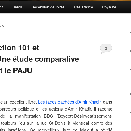
ct
Héros
Recension de livres
Résistance
Royauté
MS
tion 101 et
2
Une étude comparative
et le PAJU
e un excellent livre,
Les faces cachées d’Amir Khadir
, dans
parcours politique et les actions d’Amir Khadir, il raconte
 de la manifestation BDS (Boycott-Désinvestissement-
 toujours lieu sur la rue St-Denis à Montréal contre des
ts israéliens. Ce merveilleux livre de Malouf a révélé