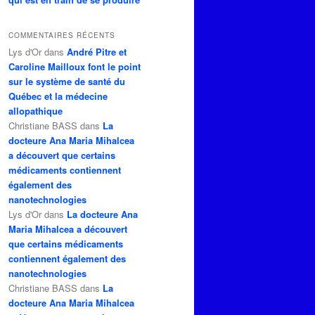
COMMENTAIRES RÉCENTS
Lys d'Or
dans
André Pitre et
Caroline Mailloux font le point
sur le système de santé du
Québec et la médecine
allopathique
Christiane BASS
dans
La
docteure Ana Maria Mihalcea
a découvert que certains
médicaments contiennent
également des
nanotechnologies
Lys d'Or
dans
La docteure Ana
Maria Mihalcea a découvert
que certains médicaments
contiennent également des
nanotechnologies
Christiane BASS
dans
La
docteure Ana Maria Mihalcea