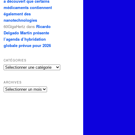
a découvert que certains
médicaments contiennent
également des
nanotechnologies
60GigaHertz
dans
Ricardo
Delgado Martin présente
l’agenda d’hybridation
globale prévue pour 2026
CATÉGORIES
Catégories
ARCHIVES
Archives