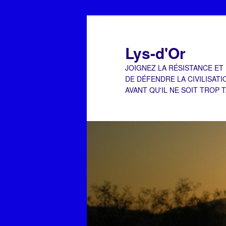
Aller
Aller
au
au
contenu
contenu
Lys-d'Or
principal
secondaire
JOIGNEZ LA RÉSISTANCE ET
DE DÉFENDRE LA CIVILISATI
AVANT QU'IL NE SOIT TROP 