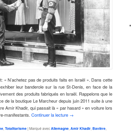
: « N’achetez pas de produits faits en Israël ». Dans cette
 exhiber leur banderole sur la rue St-Denis, en face de la
ivement des produits fabriqués en Israël. Rappelons que le
e de la boutique Le Marcheur depuis juin 2011 suite à une
re Amir Khadir, qui passait là « par hasard » en voiture lors
tre-manifestants.
Continuer la lecture
→
me
,
Totalitarisme
|
Marqué avec
Allemagne
,
Amir Khadir
,
Bavière
,