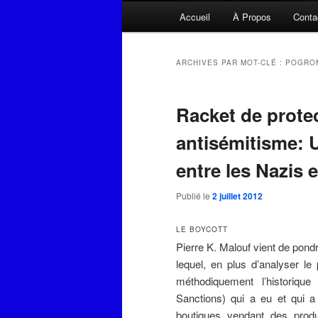
Menu
Accueil
À Propos
Conta
principal
ARCHIVES PAR MOT-CLÉ :
POGRO
Racket de protec
antisémitisme: 
entre les Nazis 
Publié le
2 juillet 2012
LE BOYCOTT
Pierre K. Malouf vient de pondr
lequel, en plus d’analyser le 
méthodiquement l’historique
Sanctions) qui a eu et qui a
boutiques vendant des produi