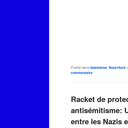
Publié dans
Islamisme
,
Nourriture
,
commentaire
Racket de protec
antisémitisme: 
entre les Nazis 