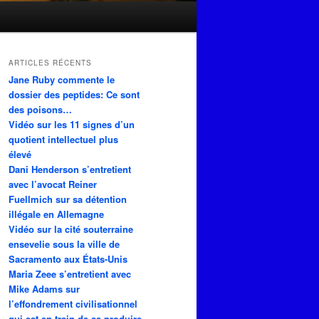
ARTICLES RÉCENTS
Jane Ruby commente le
dossier des peptides: Ce sont
des poisons…
Vidéo sur les 11 signes d’un
quotient intellectuel plus
élevé
Dani Henderson s’entretient
avec l’avocat Reiner
Fuellmich sur sa détention
illégale en Allemagne
Vidéo sur la cité souterraine
ensevelie sous la ville de
Sacramento aux États-Unis
Maria Zeee s’entretient avec
Mike Adams sur
l’effondrement civilisationnel
qui est en train de se produire