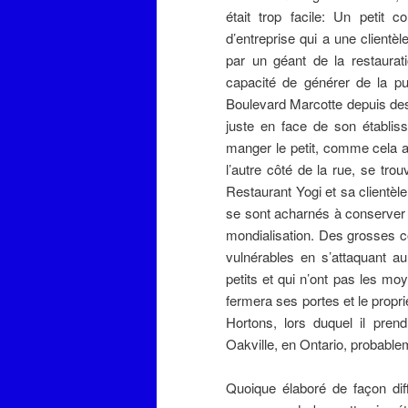
était trop facile: Un petit 
d’entreprise qui a une clientèl
par un géant de la restaura
capacité de générer de la pub
Boulevard Marcotte depuis des 
juste en face de son établis
manger le petit, comme cela ar
l’autre côté de la rue, se tr
Restaurant Yogi et sa clientèl
se sont acharnés à conserver d
mondialisation. Des grosses c
vulnérables en s’attaquant a
petits et qui n’ont pas les mo
fermera ses portes et le propr
Hortons, lors duquel il pren
Oakville, en Ontario, probabl
Quoique élaboré de façon dif