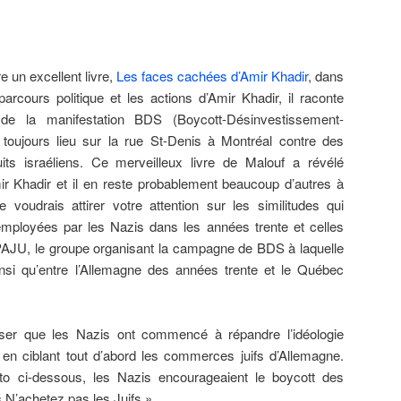
e un excellent livre,
Les faces cachées d’Amir Khadir
, dans
parcours politique et les actions d’Amir Khadir, il raconte
 de la manifestation BDS (Boycott-Désinvestissement-
 toujours lieu sur la rue St-Denis à Montréal contre des
ts israéliens. Ce merveilleux livre de Malouf a révélé
r Khadir et il en reste probablement beaucoup d’autres à
e voudrais attirer votre attention sur les similitudes qui
employées par les Nazis dans les années trente et celles
PAJU, le groupe organisant la campagne de BDS à laquelle
insi qu’entre l’Allemagne des années trente et le Québec
liser que les Nazis ont commencé à répandre l’idéologie
 en ciblant tout d’abord les commerces juifs d’Allemagne.
to ci-dessous, les Nazis encourageaient le boycott des
« N’achetez pas les Juifs ».