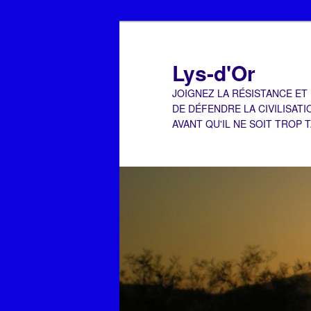
Aller
Aller
au
au
contenu
contenu
Lys-d'Or
principal
secondaire
JOIGNEZ LA RÉSISTANCE ET
DE DÉFENDRE LA CIVILISATI
AVANT QU'IL NE SOIT TROP 