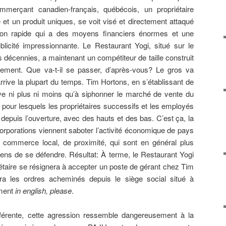
commerçant canadien-français, québécois, un propriétaire
e et un produit uniques, se voit visé et directement attaqué
tion rapide qui a des moyens financiers énormes et une
licité impressionnante. Le Restaurant Yogi, situé sur le
décennies, a maintenant un compétiteur de taille construit
sement. Que va-t-il se passer, d’après-vous? Le gros va
rive la plupart du temps. Tim Hortons, en s’établissant de
ouve ni plus ni moins qu’à siphonner le marché de vente du
e pour lesquels les propriétaires successifs et les employés
epuis l’ouverture, avec des hauts et des bas. C’est ça, la
orporations viennent saboter l’activité économique de pays
u commerce local, de proximité, qui sont en général plus
yens de se défendre. Résultat: À terme, le Restaurant Yogi
iétaire se résignera à accepter un poste de gérant chez Tim
dra les ordres acheminés depuis le siège social situé à
ement
in english, please
.
férente, cette agression ressemble dangereusement à la