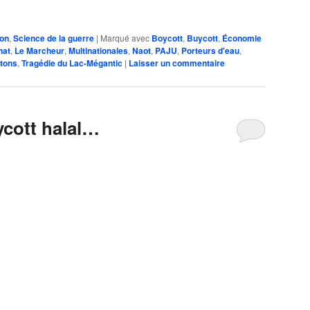
ion
,
Science de la guerre
|
Marqué avec
Boycott
,
Buycott
,
Économie
nat
,
Le Marcheur
,
Multinationales
,
Naot
,
PAJU
,
Porteurs d'eau
,
tons
,
Tragédie du Lac-Mégantic
|
Laisser un commentaire
ycott halal…