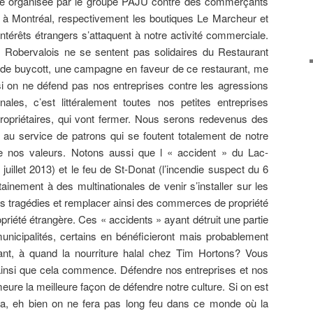
té organisée par le groupe PAJU contre des commerçants
 à Montréal, respectivement les boutiques Le Marcheur et
intérêts étrangers s’attaquent à notre activité commerciale.
s Robervalois ne se sentent pas solidaires du Restaurant
as de buycott, une campagne en faveur de ce restaurant, me
 on ne défend pas nos entreprises contre les agressions
ales, c’est littéralement toutes nos petites entreprises
opriétaires, qui vont fermer. Nous serons redevenus des
au service de patrons qui se foutent totalement de notre
de nos valeurs. Notons aussi que l « accident » du Lac-
juillet 2013) et le feu de St-Donat (l’incendie suspect du 6
ainement à des multinationales de venir s’installer sur les
es tragédies et remplacer ainsi des commerces de propriété
priété étrangère. Ces « accidents » ayant détruit une partie
unicipalités, certains en bénéficieront mais probablement
nt, à quand la nourriture halal chez Tim Hortons? Vous
 ainsi que cela commence. Défendre nos entreprises et nos
eure la meilleure façon de défendre notre culture. Si on est
a, eh bien on ne fera pas long feu dans ce monde où la