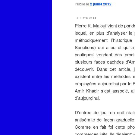
Publié le
2 juillet 2012
LE BOYCOTT
Pierre K. Malouf vient de pondr
lequel, en plus d’analyser le 
méthodiquement l’historique
Sanctions) qui a eu et qui a
boutiques vendant des produi
plusieurs faces cachées d’Ami
découvrir. Dans cet article, j
existent entre les méthodes 
employées
aujourd’hui
par le 
Amir Khadir s’est associé, a
d’aujourd’hui.
D’entrée de jeu, on doit réa
antisémite de façon graduelle
Comme en fait foi cette pho
commerces juifs. Ils disaient: 