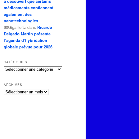
a découvert que certains
médicaments contiennent
également des
nanotechnologies
60GigaHertz
dans
Ricardo
Delgado Martin présente
l’agenda d’hybridation
globale prévue pour 2026
CATÉGORIES
Catégories
ARCHIVES
Archives