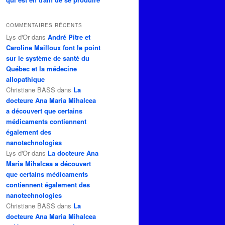
COMMENTAIRES RÉCENTS
Lys d'Or
dans
André Pitre et
Caroline Mailloux font le point
sur le système de santé du
Québec et la médecine
allopathique
Christiane BASS
dans
La
docteure Ana Maria Mihalcea
a découvert que certains
médicaments contiennent
également des
nanotechnologies
Lys d'Or
dans
La docteure Ana
Maria Mihalcea a découvert
que certains médicaments
contiennent également des
nanotechnologies
Christiane BASS
dans
La
docteure Ana Maria Mihalcea