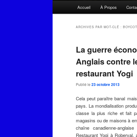
Menu
Accueil
À Propos
Conta
principal
ARCHIVES PAR MOT-CLÉ :
BOYCO
La guerre écon
Anglais contre 
restaurant Yogi
Publié le
23 octobre 2013
Cela peut paraître banal mais
pays. La mondialisation produ
classe la plus riche et fait
magasins ou de maisons à empl
chaîne canadienne-anglaise
Restaurant Yogi à Roberval, au