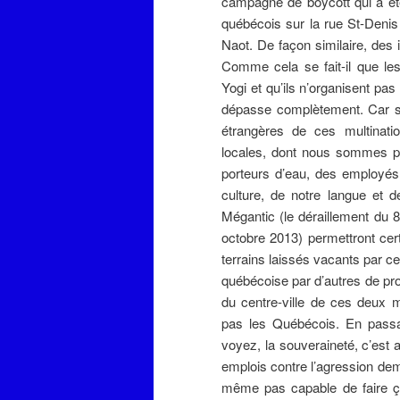
campagne de boycott qui a é
québécois sur la rue St-Denis
Naot. De façon similaire, des 
Comme cela se fait-il que le
Yogi et qu’ils n’organisent p
dépasse complètement. Car si
étrangères de ces multination
locales, dont nous sommes pr
porteurs d’eau, des employés 
culture, de notre langue et 
Mégantic (le déraillement du 8 
octobre 2013) permettront cert
terrains laissés vacants par c
québécoise par d’autres de pro
du centre-ville de ces deux m
pas les Québécois. En passa
voyez, la souveraineté, c’est
emplois contre l’agression dem
même pas capable de faire ç