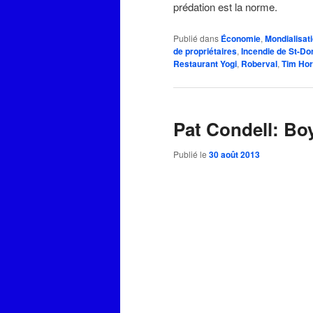
prédation est la norme.
Publié dans
Économie
,
Mondialisat
de propriétaires
,
Incendie de St-Do
Restaurant Yogi
,
Roberval
,
Tim Hor
Pat Condell: Bo
Publié le
30 août 2013