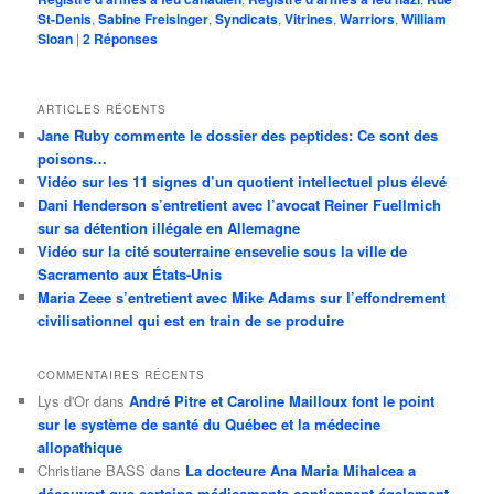
St-Denis
,
Sabine Freisinger
,
Syndicats
,
Vitrines
,
Warriors
,
William
Sloan
|
2
Réponses
ARTICLES RÉCENTS
Jane Ruby commente le dossier des peptides: Ce sont des
poisons…
Vidéo sur les 11 signes d’un quotient intellectuel plus élevé
Dani Henderson s’entretient avec l’avocat Reiner Fuellmich
sur sa détention illégale en Allemagne
Vidéo sur la cité souterraine ensevelie sous la ville de
Sacramento aux États-Unis
Maria Zeee s’entretient avec Mike Adams sur l’effondrement
civilisationnel qui est en train de se produire
COMMENTAIRES RÉCENTS
Lys d'Or
dans
André Pitre et Caroline Mailloux font le point
sur le système de santé du Québec et la médecine
allopathique
Christiane BASS
dans
La docteure Ana Maria Mihalcea a
découvert que certains médicaments contiennent également