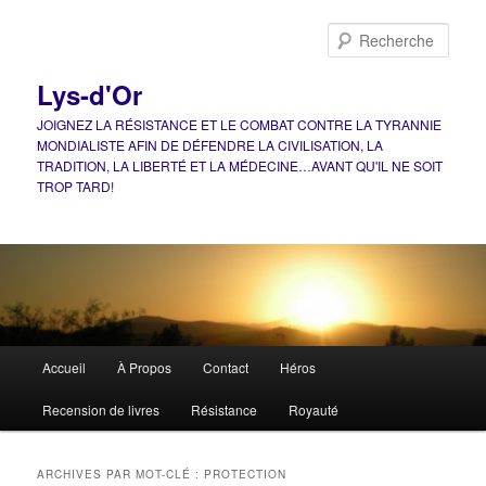
Aller
Aller
au
au
Rech
contenu
contenu
principal
secondaire
Lys-d'Or
JOIGNEZ LA RÉSISTANCE ET LE COMBAT CONTRE LA TYRANNIE
MONDIALISTE AFIN DE DÉFENDRE LA CIVILISATION, LA
TRADITION, LA LIBERTÉ ET LA MÉDECINE…AVANT QU'IL NE SOIT
TROP TARD!
Menu
Accueil
À Propos
Contact
Héros
principal
Recension de livres
Résistance
Royauté
ARCHIVES PAR MOT-CLÉ :
PROTECTION