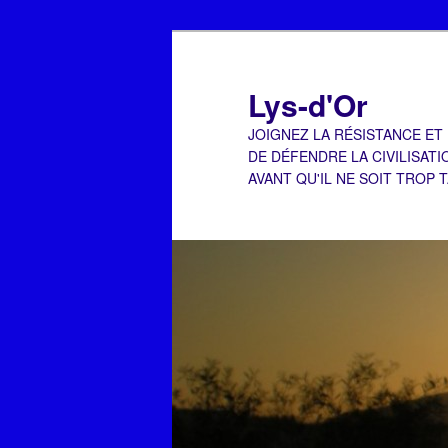
Aller
Aller
au
au
contenu
contenu
Lys-d'Or
principal
secondaire
JOIGNEZ LA RÉSISTANCE ET
DE DÉFENDRE LA CIVILISATI
AVANT QU'IL NE SOIT TROP 