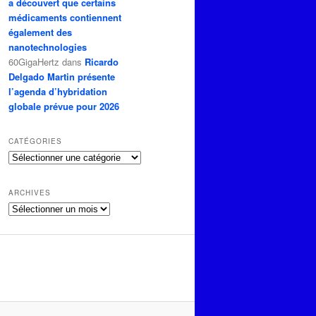
a découvert que certains
médicaments contiennent
également des
nanotechnologies
60GigaHertz
dans
Ricardo
Delgado Martin présente
l’agenda d’hybridation
globale prévue pour 2026
CATÉGORIES
Catégories
ARCHIVES
Archives