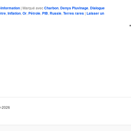
information
|
Marqué avec
Charbon
,
Denys Pluvinage
,
Dialogue
être
,
Inflation
,
Or
,
Pétrole
,
PIB
,
Russie
,
Terres rares
|
Laisser un
10-2026