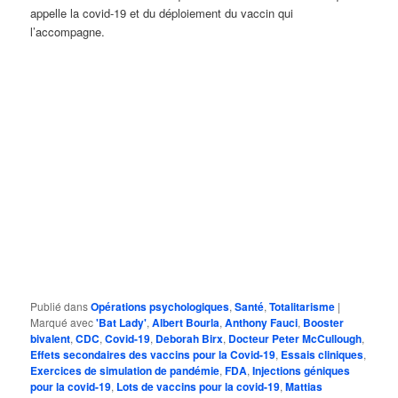
appelle la covid-19 et du déploiement du vaccin qui
l’accompagne.
Publié dans
Opérations psychologiques
,
Santé
,
Totalitarisme
|
Marqué avec
'Bat Lady'
,
Albert Bourla
,
Anthony Fauci
,
Booster
bivalent
,
CDC
,
Covid-19
,
Deborah Birx
,
Docteur Peter McCullough
,
Effets secondaires des vaccins pour la Covid-19
,
Essais cliniques
,
Exercices de simulation de pandémie
,
FDA
,
Injections géniques
pour la covid-19
,
Lots de vaccins pour la covid-19
,
Mattias