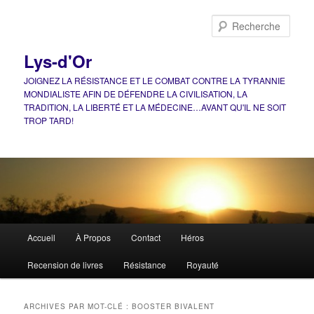
Aller
Aller
au
au
Rech
contenu
contenu
principal
secondaire
Lys-d'Or
JOIGNEZ LA RÉSISTANCE ET LE COMBAT CONTRE LA TYRANNIE
MONDIALISTE AFIN DE DÉFENDRE LA CIVILISATION, LA
TRADITION, LA LIBERTÉ ET LA MÉDECINE…AVANT QU'IL NE SOIT
TROP TARD!
Menu
Accueil
À Propos
Contact
Héros
principal
Recension de livres
Résistance
Royauté
ARCHIVES PAR MOT-CLÉ :
BOOSTER BIVALENT