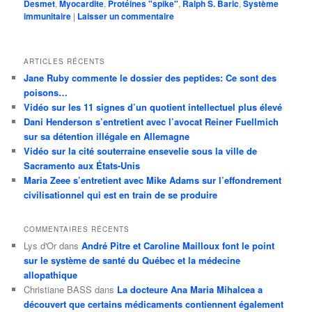
Desmet
,
Myocardite
,
Protéines "spike"
,
Ralph S. Baric
,
Système
immunitaire
|
Laisser un commentaire
ARTICLES RÉCENTS
Jane Ruby commente le dossier des peptides: Ce sont des
poisons…
Vidéo sur les 11 signes d’un quotient intellectuel plus élevé
Dani Henderson s’entretient avec l’avocat Reiner Fuellmich
sur sa détention illégale en Allemagne
Vidéo sur la cité souterraine ensevelie sous la ville de
Sacramento aux États-Unis
Maria Zeee s’entretient avec Mike Adams sur l’effondrement
civilisationnel qui est en train de se produire
COMMENTAIRES RÉCENTS
Lys d'Or
dans
André Pitre et Caroline Mailloux font le point
sur le système de santé du Québec et la médecine
allopathique
Christiane BASS
dans
La docteure Ana Maria Mihalcea a
découvert que certains médicaments contiennent également