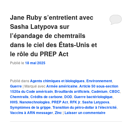
Jane Ruby s’entretient avec
Sasha Latypova sur
l’épandage de chemtrails
dans le ciel des États-Unis et
le rôle du PREP Act
Publié le
18 mai 2025
Publié dans
Agents chimiques et biologiques
,
Environnement
,
Guerre
|
Marqué avec
Armée américaine
,
Article 50 sous-section
1520a du Code américain
,
Brouillards artificiels
,
Cadmium
,
CBDC
,
Chemtrails
,
Crédits de carbone
,
DOD
,
Guerre bactériologique
,
HHS
,
Nanotechnologies
,
PREP Act
,
RFK jr
,
Sasha Latypova
,
Symptômes de la grippe
,
Transition du pétro-dollar à l'électricité
,
Vaccins à ARN messager
,
Zinc
|
Laisser un commentaire