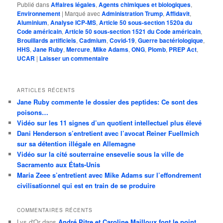
Publié dans
Affaires légales
,
Agents chimiques et biologiques
,
Environnement
|
Marqué avec
Administration Trump
,
Affidavit
,
Aluminium
,
Analyse ICP-MS
,
Article 50 sous-section 1520a du
Code américain
,
Article 50 sous-section 1521 du Code américain
,
Brouillards artificiels
,
Cadmium
,
Covid-19
,
Guerre bactériologique
,
HHS
,
Jane Ruby
,
Mercure
,
Mike Adams
,
ONG
,
Plomb
,
PREP Act
,
UCAR
|
Laisser un commentaire
ARTICLES RÉCENTS
Jane Ruby commente le dossier des peptides: Ce sont des
poisons…
Vidéo sur les 11 signes d’un quotient intellectuel plus élevé
Dani Henderson s’entretient avec l’avocat Reiner Fuellmich
sur sa détention illégale en Allemagne
Vidéo sur la cité souterraine ensevelie sous la ville de
Sacramento aux États-Unis
Maria Zeee s’entretient avec Mike Adams sur l’effondrement
civilisationnel qui est en train de se produire
COMMENTAIRES RÉCENTS
Lys d'Or
dans
André Pitre et Caroline Mailloux font le point