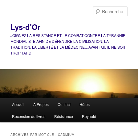
Aller
Aller
au
au
Rech
contenu
contenu
principal
secondaire
Lys-d'Or
JOIGNEZ LA RÉSISTANCE ET LE COMBAT CONTRE LA TYRANNIE
MONDIALISTE AFIN DE DÉFENDRE LA CIVILISATION, LA
TRADITION, LA LIBERTÉ ET LA MÉDECINE…AVANT QU'IL NE SOIT
TROP TARD!
Menu
Accueil
À Propos
Contact
Héros
principal
Recension de livres
Résistance
Royauté
ARCHIVES PAR MOT-CLÉ :
CADMIUM