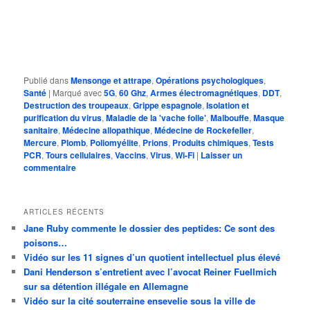
Publié dans
Mensonge et attrape
,
Opérations psychologiques
,
Santé
|
Marqué avec
5G
,
60 Ghz
,
Armes électromagnétiques
,
DDT
,
Destruction des troupeaux
,
Grippe espagnole
,
Isolation et
purification du virus
,
Maladie de la 'vache folle'
,
Malbouffe
,
Masque
sanitaire
,
Médecine allopathique
,
Médecine de Rockefeller
,
Mercure
,
Plomb
,
Poliomyélite
,
Prions
,
Produits chimiques
,
Tests
PCR
,
Tours cellulaires
,
Vaccins
,
Virus
,
Wi-Fi
|
Laisser un
commentaire
ARTICLES RÉCENTS
Jane Ruby commente le dossier des peptides: Ce sont des
poisons…
Vidéo sur les 11 signes d’un quotient intellectuel plus élevé
Dani Henderson s’entretient avec l’avocat Reiner Fuellmich
sur sa détention illégale en Allemagne
Vidéo sur la cité souterraine ensevelie sous la ville de