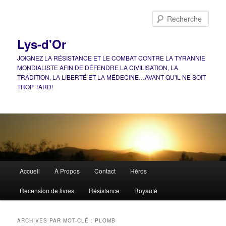
Aller
Aller
au
au
Rech
contenu
contenu
principal
secondaire
Lys-d'Or
JOIGNEZ LA RÉSISTANCE ET LE COMBAT CONTRE LA TYRANNIE
MONDIALISTE AFIN DE DÉFENDRE LA CIVILISATION, LA
TRADITION, LA LIBERTÉ ET LA MÉDECINE…AVANT QU'IL NE SOIT
TROP TARD!
Menu
Accueil
À Propos
Contact
Héros
principal
Recension de livres
Résistance
Royauté
ARCHIVES PAR MOT-CLÉ :
PLOMB