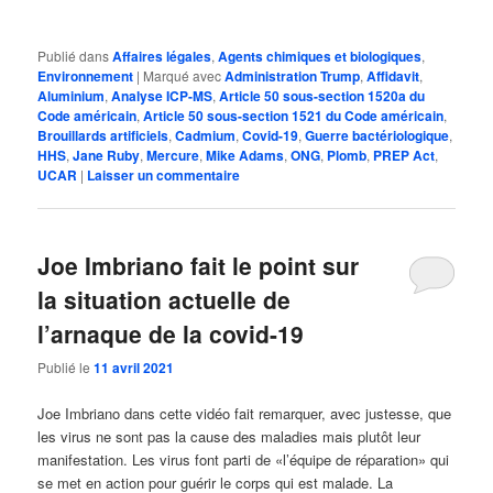
Publié dans
Affaires légales
,
Agents chimiques et biologiques
,
Environnement
|
Marqué avec
Administration Trump
,
Affidavit
,
Aluminium
,
Analyse ICP-MS
,
Article 50 sous-section 1520a du
Code américain
,
Article 50 sous-section 1521 du Code américain
,
Brouillards artificiels
,
Cadmium
,
Covid-19
,
Guerre bactériologique
,
HHS
,
Jane Ruby
,
Mercure
,
Mike Adams
,
ONG
,
Plomb
,
PREP Act
,
UCAR
|
Laisser un commentaire
Joe Imbriano fait le point sur
la situation actuelle de
l’arnaque de la covid-19
Publié le
11 avril 2021
Joe Imbriano dans cette vidéo fait remarquer, avec justesse, que
les virus ne sont pas la cause des maladies mais plutôt leur
manifestation. Les virus font parti de «l’équipe de réparation» qui
se met en action pour guérir le corps qui est malade. La