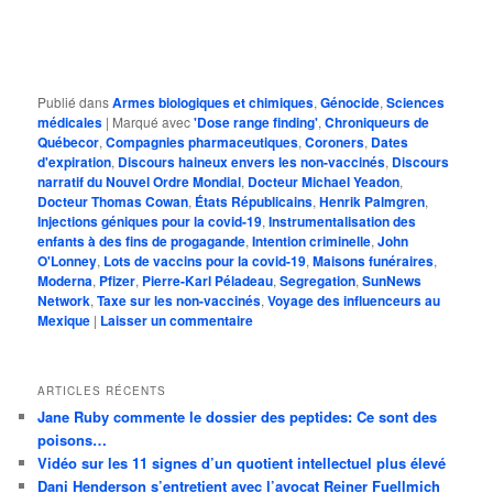
Publié dans
Armes biologiques et chimiques
,
Génocide
,
Sciences
médicales
|
Marqué avec
'Dose range finding'
,
Chroniqueurs de
Québecor
,
Compagnies pharmaceutiques
,
Coroners
,
Dates
d'expiration
,
Discours haineux envers les non-vaccinés
,
Discours
narratif du Nouvel Ordre Mondial
,
Docteur Michael Yeadon
,
Docteur Thomas Cowan
,
États Républicains
,
Henrik Palmgren
,
Injections géniques pour la covid-19
,
Instrumentalisation des
enfants à des fins de progagande
,
Intention criminelle
,
John
O'Lonney
,
Lots de vaccins pour la covid-19
,
Maisons funéraires
,
Moderna
,
Pfizer
,
Pierre-Karl Péladeau
,
Segregation
,
SunNews
Network
,
Taxe sur les non-vaccinés
,
Voyage des influenceurs au
Mexique
|
Laisser un commentaire
ARTICLES RÉCENTS
Jane Ruby commente le dossier des peptides: Ce sont des
poisons…
Vidéo sur les 11 signes d’un quotient intellectuel plus élevé
Dani Henderson s’entretient avec l’avocat Reiner Fuellmich