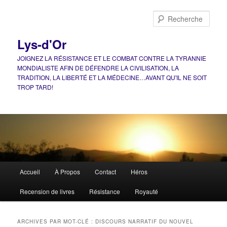
Aller
Aller
au
au
Rech
contenu
contenu
principal
secondaire
Lys-d'Or
JOIGNEZ LA RÉSISTANCE ET LE COMBAT CONTRE LA TYRANNIE
MONDIALISTE AFIN DE DÉFENDRE LA CIVILISATION, LA
TRADITION, LA LIBERTÉ ET LA MÉDECINE…AVANT QU'IL NE SOIT
TROP TARD!
Menu
Accueil
À Propos
Contact
Héros
principal
Recension de livres
Résistance
Royauté
ARCHIVES PAR MOT-CLÉ :
DISCOURS NARRATIF DU NOUVEL