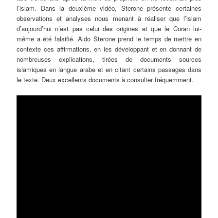
l’islam. Dans la deuxième vidéo, Sterone présente certaines
observations et analyses nous menant à réaliser que l’islam
d’aujourd’hui n’est pas celui des origines et que le Coran lui-
même a été falsifié. Aldo Sterone prend le temps de mettre en
contexte ces affirmations, en les développant et en donnant de
nombreuses explications, tirées de documents sources
islamiques en langue arabe et en citant certains passages dans
le texte. Deux excellents documents à consulter fréquemment.