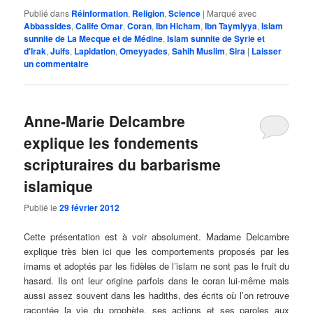
Publié dans
Réinformation
,
Religion
,
Science
|
Marqué avec
Abbassides
,
Calife Omar
,
Coran
,
Ibn Hicham
,
Ibn Taymiyya
,
Islam
sunnite de La Mecque et de Médine
,
Islam sunnite de Syrie et
d'Irak
,
Juifs
,
Lapidation
,
Omeyyades
,
Sahih Muslim
,
Sira
|
Laisser
un commentaire
Anne-Marie Delcambre
explique les fondements
scripturaires du barbarisme
islamique
Publié le
29 février 2012
Cette présentation est à voir absolument. Madame Delcambre
explique très bien ici que les comportements proposés par les
imams et adoptés par les fidèles de l’islam ne sont pas le fruit du
hasard. Ils ont leur origine parfois dans le coran lui-même mais
aussi assez souvent dans les hadiths, des écrits où l’on retrouve
racontée la vie du prophète, ses actions et ses paroles aux