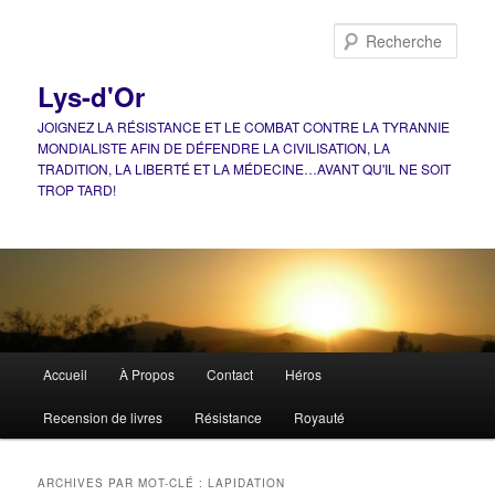
Aller
Aller
au
au
Rech
contenu
contenu
principal
secondaire
Lys-d'Or
JOIGNEZ LA RÉSISTANCE ET LE COMBAT CONTRE LA TYRANNIE
MONDIALISTE AFIN DE DÉFENDRE LA CIVILISATION, LA
TRADITION, LA LIBERTÉ ET LA MÉDECINE…AVANT QU'IL NE SOIT
TROP TARD!
Menu
Accueil
À Propos
Contact
Héros
principal
Recension de livres
Résistance
Royauté
ARCHIVES PAR MOT-CLÉ :
LAPIDATION