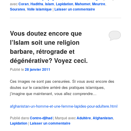
avec
Coran
,
Hadiths
,
Islam
,
Lapidation
,
Mahomet
,
Meurtre
,
Sourates
,
Voile islamique
|
Laisser un commentaire
Vous doutez encore que
l’Islam soit une religion
barbare, rétrograde et
dégénérative? Voyez ceci.
Publié le
28 janvier 2011
Ces images ne sont pas censurées. Si vous avez encore des
doutes sur le caractère arriéré des pratiques islamiques,
j’imagine que maintenant, vous allez comprendre…
afghanistan-un-homme-et-une-femme-lapides-pour-adultere.html
Publié dans
Contre-djihad
|
Marqué avec
Adultère
,
Afghanistan
,
Lapidation
|
Laisser un commentaire