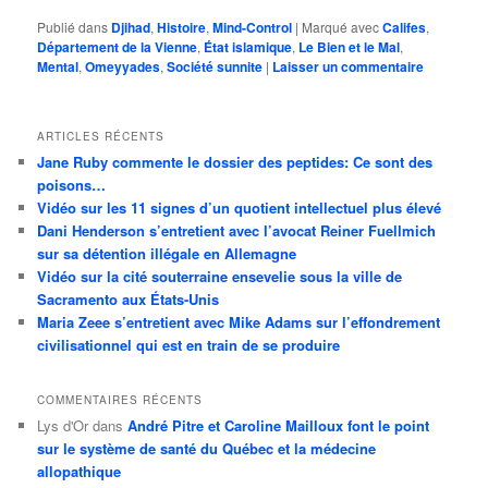
Publié dans
Djihad
,
Histoire
,
Mind-Control
|
Marqué avec
Califes
,
Département de la Vienne
,
État islamique
,
Le Bien et le Mal
,
Mental
,
Omeyyades
,
Société sunnite
|
Laisser un commentaire
ARTICLES RÉCENTS
Jane Ruby commente le dossier des peptides: Ce sont des
poisons…
Vidéo sur les 11 signes d’un quotient intellectuel plus élevé
Dani Henderson s’entretient avec l’avocat Reiner Fuellmich
sur sa détention illégale en Allemagne
Vidéo sur la cité souterraine ensevelie sous la ville de
Sacramento aux États-Unis
Maria Zeee s’entretient avec Mike Adams sur l’effondrement
civilisationnel qui est en train de se produire
COMMENTAIRES RÉCENTS
Lys d'Or
dans
André Pitre et Caroline Mailloux font le point
sur le système de santé du Québec et la médecine
allopathique