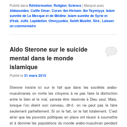
Publié dans
Réinformation
,
Religion
,
Science
|
Marqué avec
Abbassides
,
Calife Omar
,
Coran
,
Ibn Hicham
,
Ibn Taymiyya
,
Islam
sunnite de La Mecque et de Médine
,
Islam sunnite de Syrie et
d'Irak
,
Juifs
,
Lapidation
,
Omeyyades
,
Sahih Muslim
,
Sira
|
Laisser
un commentaire
Aldo Sterone sur le suicide
mental dans le monde
islamique
Publié le
31 mars 2015
Sterone insiste ici sur le fait que dans les sociétés arabo-
musulmanes on invite les citoyens à ne pas faire la distinction
entre le bien et le mal, sensée être réservée à Dieu seul. Mais,
lorsque l’on éteint son cerveau, dit-il, on ne peut pas le faire
seulement partiellement. Si on le fait, on le fait totalement. C’est
ainsi que les pouvoirs politiques en place ont réussi à soumettre
et à dominer les populations du monde arabo-musulman pendant