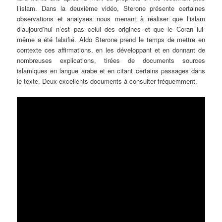
l’islam. Dans la deuxième vidéo, Sterone présente certaines
observations et analyses nous menant à réaliser que l’islam
d’aujourd’hui n’est pas celui des origines et que le Coran lui-
même a été falsifié. Aldo Sterone prend le temps de mettre en
contexte ces affirmations, en les développant et en donnant de
nombreuses explications, tirées de documents sources
islamiques en langue arabe et en citant certains passages dans
le texte. Deux excellents documents à consulter fréquemment.