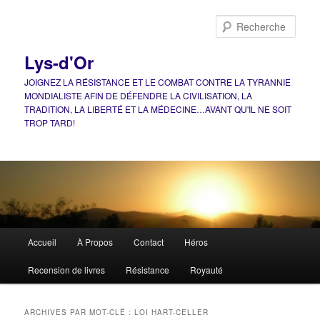
Aller
Aller
au
au
Rech
contenu
contenu
principal
secondaire
Lys-d'Or
JOIGNEZ LA RÉSISTANCE ET LE COMBAT CONTRE LA TYRANNIE
MONDIALISTE AFIN DE DÉFENDRE LA CIVILISATION, LA
TRADITION, LA LIBERTÉ ET LA MÉDECINE…AVANT QU'IL NE SOIT
TROP TARD!
Menu
Accueil
À Propos
Contact
Héros
principal
Recension de livres
Résistance
Royauté
ARCHIVES PAR MOT-CLÉ :
LOI HART-CELLER