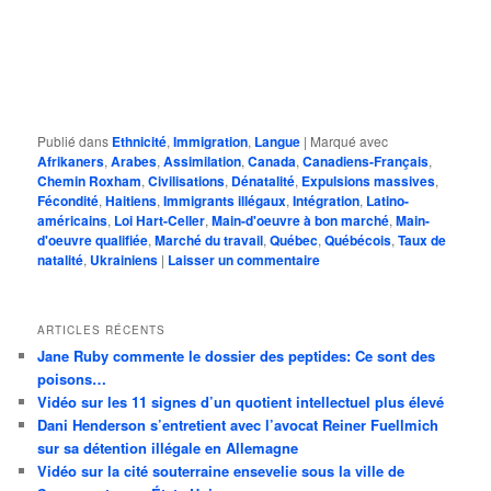
Publié dans
Ethnicité
,
Immigration
,
Langue
|
Marqué avec
Afrikaners
,
Arabes
,
Assimilation
,
Canada
,
Canadiens-Français
,
Chemin Roxham
,
Civilisations
,
Dénatalité
,
Expulsions massives
,
Fécondité
,
Haitiens
,
Immigrants illégaux
,
Intégration
,
Latino-
américains
,
Loi Hart-Celler
,
Main-d'oeuvre à bon marché
,
Main-
d'oeuvre qualifiée
,
Marché du travail
,
Québec
,
Québécois
,
Taux de
natalité
,
Ukrainiens
|
Laisser un commentaire
ARTICLES RÉCENTS
Jane Ruby commente le dossier des peptides: Ce sont des
poisons…
Vidéo sur les 11 signes d’un quotient intellectuel plus élevé
Dani Henderson s’entretient avec l’avocat Reiner Fuellmich
sur sa détention illégale en Allemagne
Vidéo sur la cité souterraine ensevelie sous la ville de