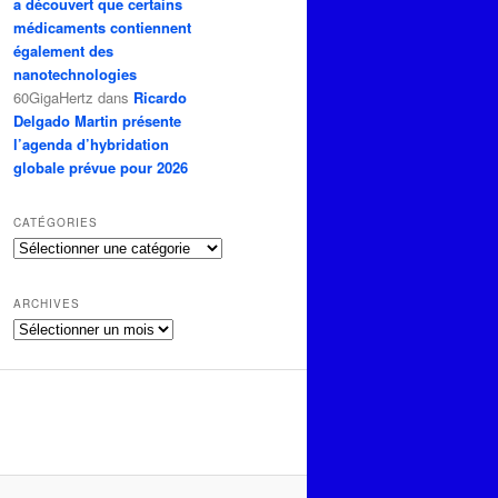
a découvert que certains
médicaments contiennent
également des
nanotechnologies
60GigaHertz
dans
Ricardo
Delgado Martin présente
l’agenda d’hybridation
globale prévue pour 2026
CATÉGORIES
Catégories
ARCHIVES
Archives