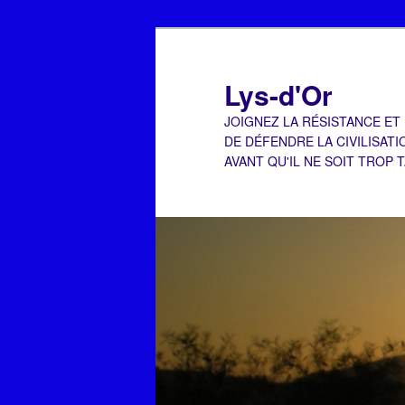
Aller
Aller
au
au
contenu
contenu
Lys-d'Or
principal
secondaire
JOIGNEZ LA RÉSISTANCE ET
DE DÉFENDRE LA CIVILISATI
AVANT QU'IL NE SOIT TROP 