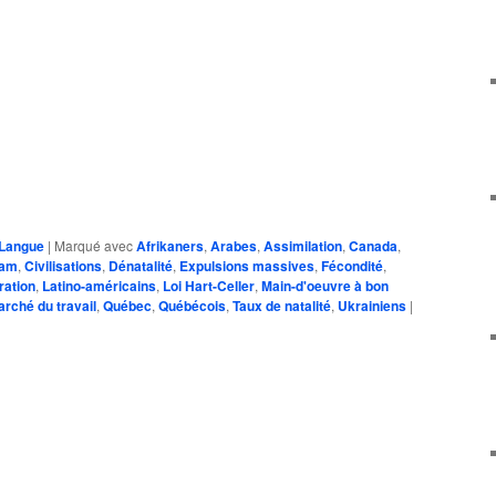
Langue
|
Marqué avec
Afrikaners
,
Arabes
,
Assimilation
,
Canada
,
ham
,
Civilisations
,
Dénatalité
,
Expulsions massives
,
Fécondité
,
ration
,
Latino-américains
,
Loi Hart-Celler
,
Main-d'oeuvre à bon
rché du travail
,
Québec
,
Québécois
,
Taux de natalité
,
Ukrainiens
|