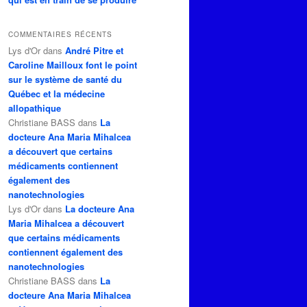
COMMENTAIRES RÉCENTS
Lys d'Or
dans
André Pitre et
Caroline Mailloux font le point
sur le système de santé du
Québec et la médecine
allopathique
Christiane BASS
dans
La
docteure Ana Maria Mihalcea
a découvert que certains
médicaments contiennent
également des
nanotechnologies
Lys d'Or
dans
La docteure Ana
Maria Mihalcea a découvert
que certains médicaments
contiennent également des
nanotechnologies
Christiane BASS
dans
La
docteure Ana Maria Mihalcea