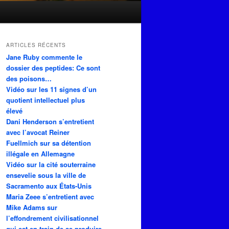
ARTICLES RÉCENTS
Jane Ruby commente le
dossier des peptides: Ce sont
des poisons…
Vidéo sur les 11 signes d’un
quotient intellectuel plus
élevé
Dani Henderson s’entretient
avec l’avocat Reiner
Fuellmich sur sa détention
illégale en Allemagne
Vidéo sur la cité souterraine
ensevelie sous la ville de
Sacramento aux États-Unis
Maria Zeee s’entretient avec
Mike Adams sur
l’effondrement civilisationnel
qui est en train de se produire