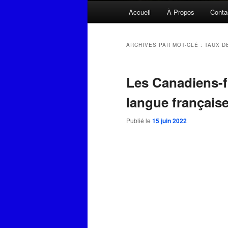
Menu
Accueil
À Propos
Conta
principal
ARCHIVES PAR MOT-CLÉ :
TAUX D
Les Canadiens-fr
langue française
Publié le
15 juin 2022