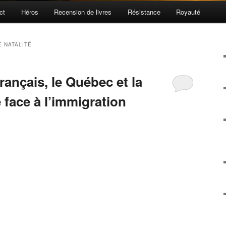
ct
Héros
Recension de livres
Résistance
Royauté
E NATALITÉ
ançais, le Québec et la
 face à l’immigration