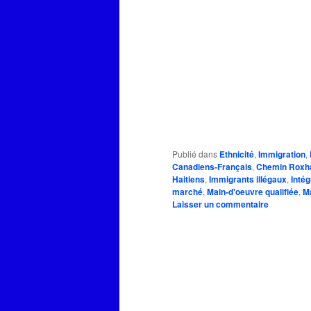
Publié dans
Ethnicité
,
Immigration
,
Canadiens-Français
,
Chemin Rox
Haitiens
,
Immigrants illégaux
,
Intég
marché
,
Main-d'oeuvre qualifiée
,
Ma
Laisser un commentaire