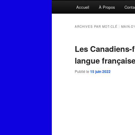
Menu
Accueil
À Propos
Conta
principal
ARCHIVES PAR MOT-CLÉ :
MAIN-D
Les Canadiens-fr
langue française
Publié le
15 juin 2022