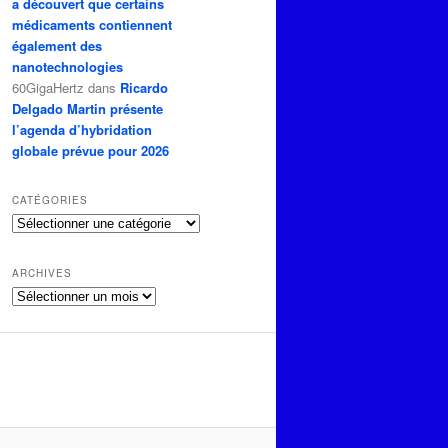
a découvert que certains
médicaments contiennent
également des
nanotechnologies
60GigaHertz
dans
Ricardo
Delgado Martin présente
l’agenda d’hybridation
globale prévue pour 2026
CATÉGORIES
Catégories
ARCHIVES
Archives