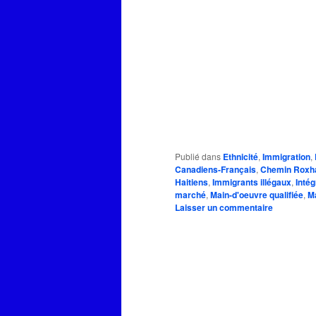
Publié dans
Ethnicité
,
Immigration
,
Canadiens-Français
,
Chemin Rox
Haitiens
,
Immigrants illégaux
,
Intég
marché
,
Main-d'oeuvre qualifiée
,
Ma
Laisser un commentaire