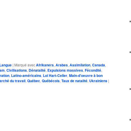
Langue
|
Marqué avec
Afrikaners
,
Arabes
,
Assimilation
,
Canada
,
ham
,
Civilisations
,
Dénatalité
,
Expulsions massives
,
Fécondité
,
ration
,
Latino-américains
,
Loi Hart-Celler
,
Main-d'oeuvre à bon
rché du travail
,
Québec
,
Québécois
,
Taux de natalité
,
Ukrainiens
|