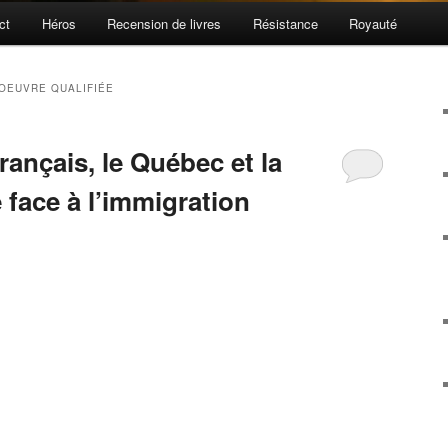
ct
Héros
Recension de livres
Résistance
Royauté
’OEUVRE QUALIFIÉE
ançais, le Québec et la
 face à l’immigration