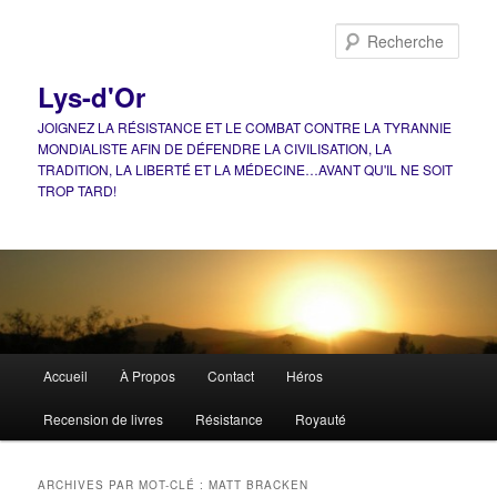
Aller
Aller
au
au
Rech
contenu
contenu
principal
secondaire
Lys-d'Or
JOIGNEZ LA RÉSISTANCE ET LE COMBAT CONTRE LA TYRANNIE
MONDIALISTE AFIN DE DÉFENDRE LA CIVILISATION, LA
TRADITION, LA LIBERTÉ ET LA MÉDECINE…AVANT QU'IL NE SOIT
TROP TARD!
Menu
Accueil
À Propos
Contact
Héros
principal
Recension de livres
Résistance
Royauté
ARCHIVES PAR MOT-CLÉ :
MATT BRACKEN