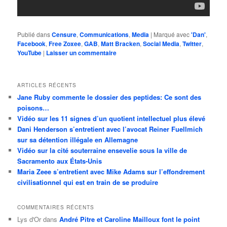
Publié dans
Censure
,
Communications
,
Media
|
Marqué avec
'Dan'
,
Facebook
,
Free Zoxee
,
GAB
,
Matt Bracken
,
Social Media
,
Twitter
,
YouTube
|
Laisser un commentaire
ARTICLES RÉCENTS
Jane Ruby commente le dossier des peptides: Ce sont des
poisons…
Vidéo sur les 11 signes d’un quotient intellectuel plus élevé
Dani Henderson s’entretient avec l’avocat Reiner Fuellmich
sur sa détention illégale en Allemagne
Vidéo sur la cité souterraine ensevelie sous la ville de
Sacramento aux États-Unis
Maria Zeee s’entretient avec Mike Adams sur l’effondrement
civilisationnel qui est en train de se produire
COMMENTAIRES RÉCENTS
Lys d'Or
dans
André Pitre et Caroline Mailloux font le point