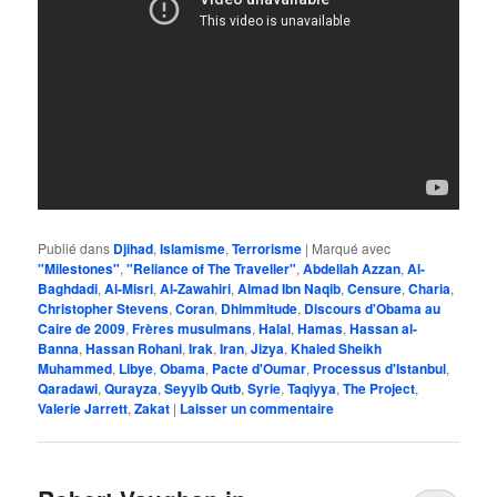
Publié dans
Djihad
,
Islamisme
,
Terrorisme
|
Marqué avec
"Milestones"
,
"Reliance of The Traveller"
,
Abdellah Azzan
,
Al-
Baghdadi
,
Al-Misri
,
Al-Zawahiri
,
Almad Ibn Naqib
,
Censure
,
Charia
,
Christopher Stevens
,
Coran
,
Dhimmitude
,
Discours d'Obama au
Caire de 2009
,
Frères musulmans
,
Halal
,
Hamas
,
Hassan al-
Banna
,
Hassan Rohani
,
Irak
,
Iran
,
Jizya
,
Khaled Sheikh
Muhammed
,
Libye
,
Obama
,
Pacte d'Oumar
,
Processus d'Istanbul
,
Qaradawi
,
Qurayza
,
Seyyib Qutb
,
Syrie
,
Taqiyya
,
The Project
,
Valerie Jarrett
,
Zakat
|
Laisser un commentaire