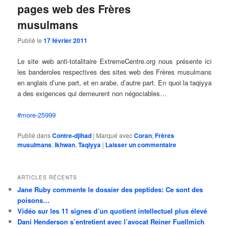
pages web des Frères
musulmans
Publié le
17 février 2011
Le site web anti-totalitaire ExtremeCentre.org nous présente ici
les banderoles respectives des sites web des Frères musulmans
en anglais d’une part, et en arabe, d’autre part. En quoi la taqiyya
a des exigences qui demeurent non négociables…
#more-25999
Publié dans
Contre-djihad
|
Marqué avec
Coran
,
Frères
musulmans
,
Ikhwan
,
Taqiyya
|
Laisser un commentaire
ARTICLES RÉCENTS
Jane Ruby commente le dossier des peptides: Ce sont des
poisons…
Vidéo sur les 11 signes d’un quotient intellectuel plus élevé
Dani Henderson s’entretient avec l’avocat Reiner Fuellmich