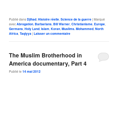
Publié dans
Djihad
,
Histoire réelle
,
Science de la guerre
|
Marqué
avec
Abrogation
,
Barbarians
,
Bill Warner
,
Christianisme
,
Europe
,
Germans
,
Holy Land
,
Islam
,
Koran
,
Muslims. Mohammed
,
North
Africa
,
Taqiyya
|
Laisser un commentaire
The Muslim Brotherhood in
America documentary, Part 4
Publié le
14 mai 2012