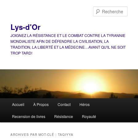
Aller
Aller
au
au
Rech
contenu
contenu
principal
secondaire
Lys-d'Or
JOIGNEZ LA RÉSISTANCE ET LE COMBAT CONTRE LA TYRANNIE
MONDIALISTE AFIN DE DÉFENDRE LA CIVILISATION, LA
TRADITION, LA LIBERTÉ ET LA MÉDECINE…AVANT QU'IL NE SOIT
TROP TARD!
Menu
Accueil
À Propos
Contact
Héros
principal
Recension de livres
Résistance
Royauté
ARCHIVES PAR MOT-CLÉ :
TAQIYYA