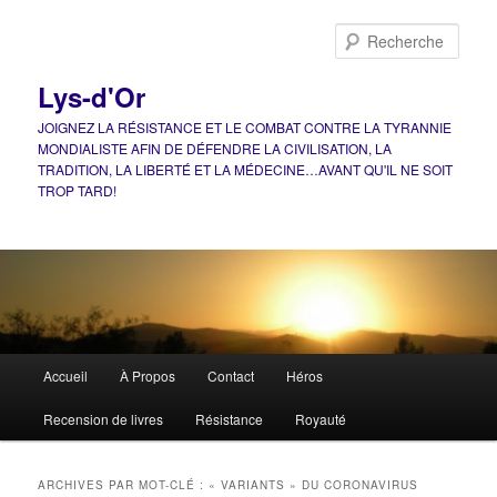
Aller
Aller
au
au
Rech
contenu
contenu
principal
secondaire
Lys-d'Or
JOIGNEZ LA RÉSISTANCE ET LE COMBAT CONTRE LA TYRANNIE
MONDIALISTE AFIN DE DÉFENDRE LA CIVILISATION, LA
TRADITION, LA LIBERTÉ ET LA MÉDECINE…AVANT QU'IL NE SOIT
TROP TARD!
Menu
Accueil
À Propos
Contact
Héros
principal
Recension de livres
Résistance
Royauté
ARCHIVES PAR MOT-CLÉ :
« VARIANTS » DU CORONAVIRUS