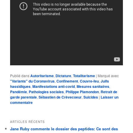
Publié dans
Autoritarisme
,
Dictature
,
Totalitarisme
|
Marqué avec
"Variants" du Coronavirus
,
Confinement
,
Couvre-feu
,
Juifs
hassidiques
,
Manifestations anti-covid
,
Mesures sanitaires
,
Pandémie
,
Pathologies sociales
,
Philippe Plamondon
,
Retrait de
garde parentale
,
Sébastien de Crèvecoeur
,
Suicides
|
Laisser un
commentaire
ARTICLES RÉCENTS
Jane Ruby commente le dossier des peptides: Ce sont des