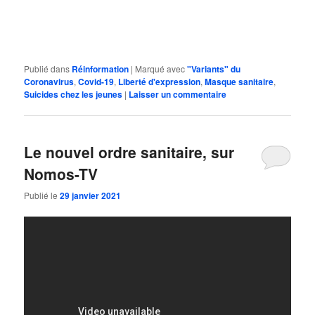
Publié dans
Réinformation
|
Marqué avec
"Variants" du
Coronavirus
,
Covid-19
,
Liberté d'expression
,
Masque sanitaire
,
Suicides chez les jeunes
|
Laisser un commentaire
Le nouvel ordre sanitaire, sur
Nomos-TV
Publié le
29 janvier 2021