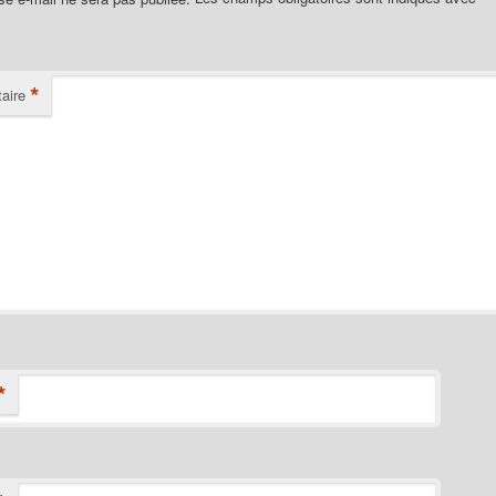
*
aire
*