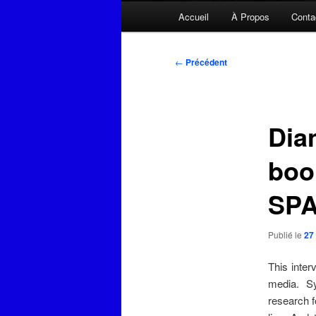
Menu
Accueil
À Propos
Conta
principal
Navigation
←
Précédent
des
articles
Dia
boo
SP
Publié le
27
This inter
media. Sy
research f