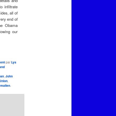
details and
 infiltrate
des, all of
very end of
 the Obama
lowing our
ment
par
Lys
and
pan
,
John
Union
,
rmalien
.