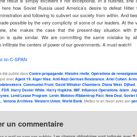
the result is simply excellent if not exceptional. In a nutshell, she 
 here how Soviet Russia used America’s desire to defeat Hitler to
nistration and following to subvert our society from within. And besi
ade possible by the very complicity of some of our leaders. At the 
view, she makes the case that the present-day situation with
ion is quite similar. We are committing the same mistake by al
 infiltrate the centers of power of our governments. A must-watch!
st on C-SPAN
a été publié dans
Contre-propagande
,
Histoire réelle
,
Opérations de renseigne
rqué avec
Agent 19
,
Alger Hiss
,
Anti-Nazi German Resistance
,
Ariel Cohen
,
Arm
odebreakers
,
Communist Front
,
David Wittaker Chambers
,
Diana West
,
Djihad
,
,
FDR
,
Harry Dexter White
,
Harry Hopkins
,
IMF
,
Influence Operations
,
Islam
,
Ja
eynes
,
Lend-Lease Program
,
Lenin
,
Molotov-Ribbentrop Pact
,
New Deal
,
Soviet 
.
,
Venona Archives
,
Western Union
,
World Bank
. Mettez-le en favori avec son
pe
er un commentaire
*
se e-mail ne sera pas publiée.
Les champs obligatoires sont indiqués avec