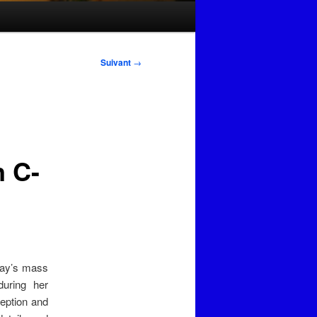
Suivant
→
n C-
oday’s mass
during her
ception and