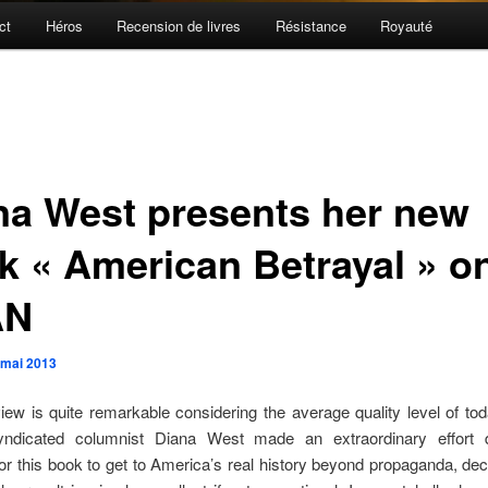
ct
Héros
Recension de livres
Résistance
Royauté
na West presents her new
k « American Betrayal » o
AN
 mai 2013
view is quite remarkable considering the average quality level of t
ndicated columnist Diana West made an extraordinary effort 
or this book to get to America’s real history beyond propaganda, de