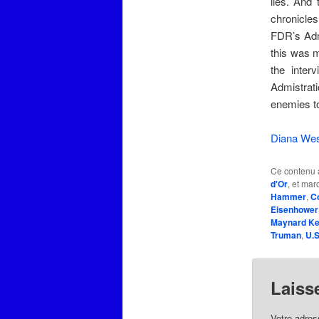
lies. And 
chronicles
FDR’s Admi
this was m
the inter
Admistrat
enemies to
Diana We
Ce contenu 
d'Or
, et ma
Hammer
,
C
Eisenhower
Maynard K
Truman
,
U.S
Laiss
Votre adres