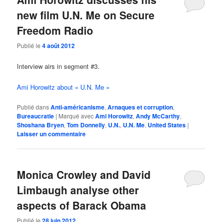
new film U.N. Me on Secure
Freedom Radio
Publié le
4 août 2012
Interview airs in segment #3.
Ami Horowitz about « U.N. Me »
Publié dans
Anti-américanisme
,
Arnaques et corruption
,
Bureaucratie
|
Marqué avec
Ami Horowitz
,
Andy McCarthy
,
Shoshana Bryen
,
Tom Donnelly
,
U.N.
,
U.N. Me
,
United States
|
Laisser un commentaire
Monica Crowley and David
Limbaugh analyse other
aspects of Barack Obama
Publié le
28 juin 2012