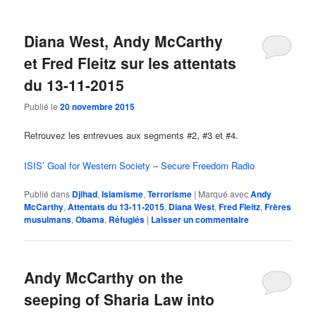
Diana West, Andy McCarthy
et Fred Fleitz sur les attentats
du 13-11-2015
Publié le
20 novembre 2015
Retrouvez les entrevues aux segments #2, #3 et #4.
ISIS’ Goal for Western Society – Secure Freedom Radio
Publié dans
Djihad
,
Islamisme
,
Terrorisme
|
Marqué avec
Andy
McCarthy
,
Attentats du 13-11-2015
,
Diana West
,
Fred Fleitz
,
Frères
musulmans
,
Obama
,
Réfugiés
|
Laisser un commentaire
Andy McCarthy on the
seeping of Sharia Law into