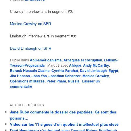
Crowley interview airs in segment #2:
Monica Crowley on SFR
Limbaugh interview airs in segment #3:
David Limbaugh on SFR
Publié dans
Anti-américanisme
,
Arnaques et corruption
,
Leftism-
Treason-Propaganda
|
Marqué avec
Afrique
,
Andy McCarthy
,
Barack Hussein Obama
,
Cynthia Farahat
,
David Limbaugh
,
Egypt
,
Jim Hanson
,
John Yoo
,
Jonathan Schanzer
,
Monica Crowley
,
Opérations militaires
,
Peter Pham
,
Russia
|
Laisser un
commentaire
ARTICLES RÉCENTS
Jane Ruby commente le dossier des peptides: Ce sont des
poisons…
Vidéo sur les 11 signes d’un quotient intellectuel plus élevé
Dani Henderson s’entretient avec l’avocat Reiner Fuellmich