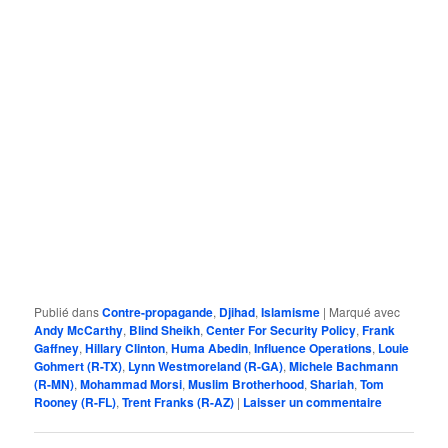
Publié dans
Contre-propagande
,
Djihad
,
Islamisme
|
Marqué avec
Andy McCarthy
,
Blind Sheikh
,
Center For Security Policy
,
Frank
Gaffney
,
Hillary Clinton
,
Huma Abedin
,
Influence Operations
,
Louie
Gohmert (R-TX)
,
Lynn Westmoreland (R-GA)
,
Michele Bachmann
(R-MN)
,
Mohammad Morsi
,
Muslim Brotherhood
,
Shariah
,
Tom
Rooney (R-FL)
,
Trent Franks (R-AZ)
|
Laisser un commentaire