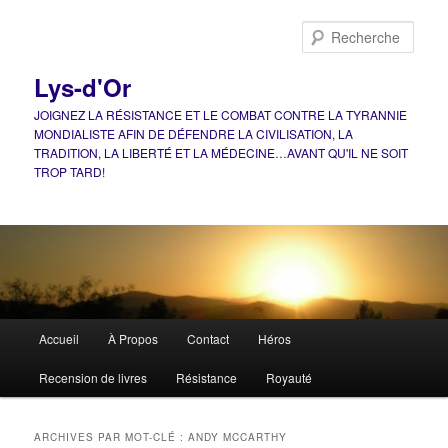
Aller
Aller
au
au
Rech
contenu
contenu
principal
secondaire
Lys-d'Or
JOIGNEZ LA RÉSISTANCE ET LE COMBAT CONTRE LA TYRANNIE
MONDIALISTE AFIN DE DÉFENDRE LA CIVILISATION, LA
TRADITION, LA LIBERTÉ ET LA MÉDECINE…AVANT QU'IL NE SOIT
TROP TARD!
Menu
Accueil
À Propos
Contact
Héros
principal
Recension de livres
Résistance
Royauté
ARCHIVES PAR MOT-CLÉ :
ANDY MCCARTHY