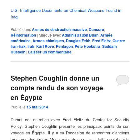
U.S. Intelligence Documents on Chemical Weapons Found in
Iraq
Publié dans
Armes de destruction massive
,
Censure
,
Réinformation
|
Marqué avec
Administration Bush
,
Armée
américaine
,
Armes chimiques
,
Douglas Feith
,
Fred Fleitz
,
Guerre
Iran-Irak
,
Irak
,
Karl Rove
,
Pentagon
,
Pete Hoekstra
,
Saddam
Hussein
|
Laisser un commentaire
Stephen Coughlin donne un
compte rendu de son voyage
en Égypte
Publié le
15 mai 2014
Durant cet entretien avec Fred Fleitz du Center for Security
Policy, Stephen Coughlin présente les principaux points de son
voyage en Égypte. Il y a eu l’occasion de rencontrer d’anciens
membres des Frères Musulmans de ce pays. Il fait le point sur la