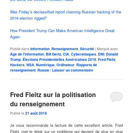
Was Friday’s declassified report claiming Russian hacking of the
2016 election rigged?
How President Trump Can Make American Intelligence Great
Again
Publié dans
Information
,
Renseignement
,
Sécurité
|
Marqué avec
Âge de l'information
,
Bill Gertz
,
CIA
,
Cyberattaques
,
DNI
,
Donald
Trump
,
Élections Présidentielles Américaines 2016
,
Fred Fleitz
,
Hackers
,
NSA
,
Numérique
,
Ordinateur
,
Rapports de
renseignement
,
Russie
|
Laisser un commentaire
Fred Fleitz sur la politisation
du renseignement
Publié le
21 août 2016
Je vous recommande la lecture de cette excellent article. Fred
Fleitz met le doigt sur un problème qui devient de plus en plus