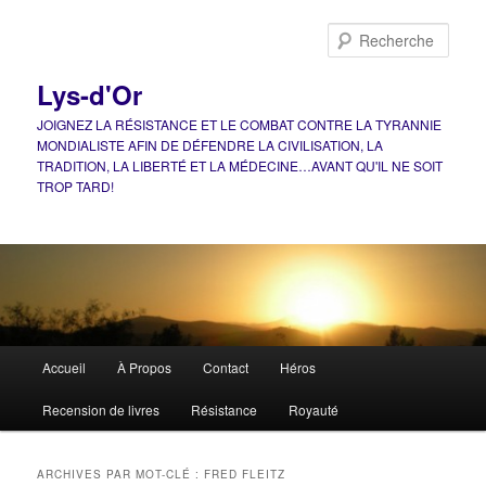
Aller
Aller
au
au
Rech
contenu
contenu
principal
secondaire
Lys-d'Or
JOIGNEZ LA RÉSISTANCE ET LE COMBAT CONTRE LA TYRANNIE
MONDIALISTE AFIN DE DÉFENDRE LA CIVILISATION, LA
TRADITION, LA LIBERTÉ ET LA MÉDECINE…AVANT QU'IL NE SOIT
TROP TARD!
Menu
Accueil
À Propos
Contact
Héros
principal
Recension de livres
Résistance
Royauté
ARCHIVES PAR MOT-CLÉ :
FRED FLEITZ