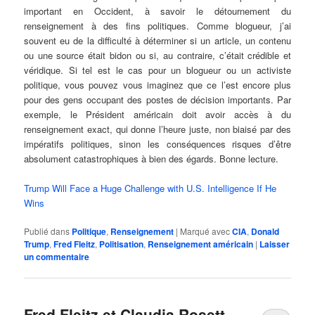
important en Occident, à savoir le détournement du
renseignement à des fins politiques. Comme blogueur, j’ai
souvent eu de la difficulté à déterminer si un article, un contenu
ou une source était bidon ou si, au contraire, c’était crédible et
véridique. Si tel est le cas pour un blogueur ou un activiste
politique, vous pouvez vous imaginez que ce l’est encore plus
pour des gens occupant des postes de décision importants. Par
exemple, le Président américain doit avoir accès à du
renseignement exact, qui donne l’heure juste, non biaisé par des
impératifs politiques, sinon les conséquences risques d’être
absolument catastrophiques à bien des égards. Bonne lecture.
Trump Will Face a Huge Challenge with U.S. Intelligence If He
Wins
Publié dans
Politique
,
Renseignement
|
Marqué avec
CIA
,
Donald
Trump
,
Fred Fleitz
,
Politisation
,
Renseignement américain
|
Laisser
un commentaire
Fred Fleitz et Claudia Rosett