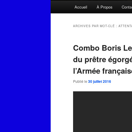
Menu
Accueil
À Propos
Conta
principal
ARCHIVES PAR MOT-CLÉ :
ATTENT
Combo Boris Le L
du prêtre égorgé
l’Armée français
Publié le
30 juillet 2016