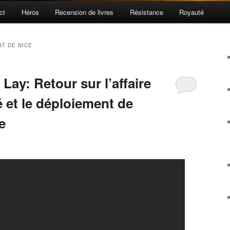
ct
Héros
Recension de livres
Résistance
Royauté
AT DE NICE
ay: Retour sur l’affaire
 et le déploiement de
e