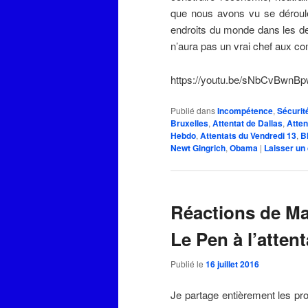
que nous avons vu se dérouler
endroits du monde dans les der
n’aura pas un vrai chef aux c
https://youtu.be/sNbCvBwnB
Publié dans
Incompétence
,
Sécurit
Bruxelles
,
Attentat de Dallas
,
Atten
Hebdo
,
Attentats du Vendredi 13
,
B
Newt Gingrich
,
Obama
|
Laisser un
Réactions de Ma
Le Pen à l’atten
Publié le
16 juillet 2016
Je partage entièrement les pro