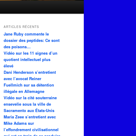
ARTICLES RÉCENTS
Jane Ruby commente le
dossier des peptides: Ce sont
des poisons…
Vidéo sur les 11 signes d’un
quotient intellectuel plus
élevé
Dani Henderson s’entretient
avec l’avocat Reiner
Fuellmich sur sa détention
illégale en Allemagne
Vidéo sur la cité souterraine
ensevelie sous la ville de
Sacramento aux États-Unis
Maria Zeee s’entretient avec
Mike Adams sur
l’effondrement civilisationnel
qui est en train de se produire