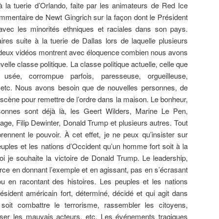
la tuerie d’Orlando, faite par les animateurs de Red Ice
mentaire de Newt Gingrich sur la façon dont le Président
vec les minorités ethniques et raciales dans son pays.
res suite à la tuerie de Dallas lors de laquelle plusieurs
es deux vidéos montrent avec éloquence combien nous avons
elle classe politique. La classe politique actuelle, celle que
usée, corrompue parfois, paresseuse, orgueilleuse,
c, etc. Nous avons besoin que de nouvelles personnes, de
scène pour remettre de l’ordre dans la maison. Le bonheur,
sonnes sont déjà là, les Geert Wilders, Marine Le Pen,
age, Filip Dewinter, Donald Trump et plusieurs autres. Tout
prennent le pouvoir. À cet effet, je ne peux qu’insister sur
euples et les nations d’Occident qu’un homme fort soit à la
i je souhaite la victoire de Donald Trump. Le leadership,
rce en donnant l’exemple et en agissant, pas en s’écrasant
u en racontant des histoires. Les peuples et les nations
ésident américain fort, déterminé, décidé et qui agit dans
oit combattre le terrorisme, rassembler les citoyens,
liser les mauvais acteurs, etc. Les événements tragiques