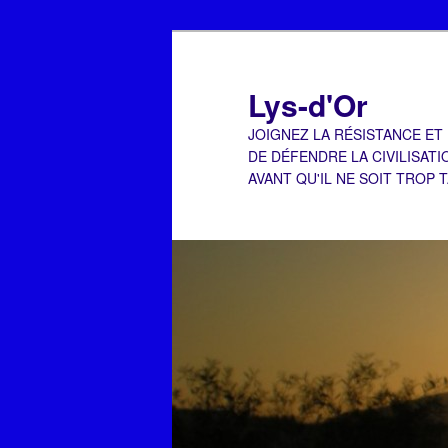
Aller
Aller
au
au
contenu
contenu
Lys-d'Or
principal
secondaire
JOIGNEZ LA RÉSISTANCE ET
DE DÉFENDRE LA CIVILISATI
AVANT QU'IL NE SOIT TROP 