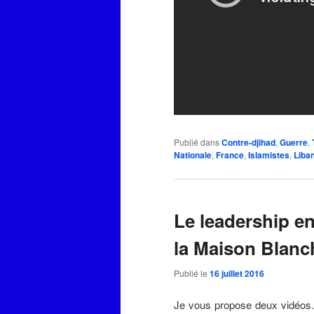
Publié dans
Contre-djihad
,
Guerre
,
Nationale
,
France
,
Islamistes
,
Liba
Le leadership 
la Maison Blan
Publié le
16 juillet 2016
Je vous propose deux vidéos. 