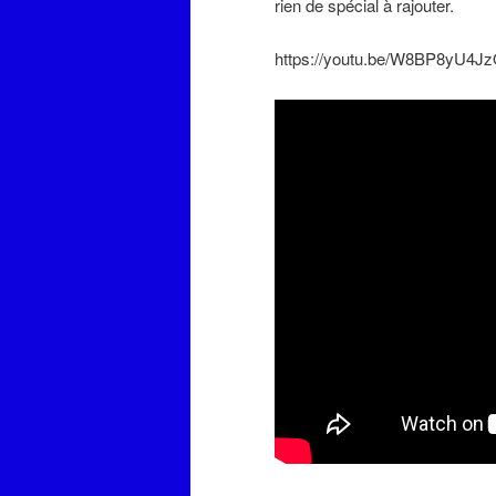
rien de spécial à rajouter.
https://youtu.be/W8BP8yU4J