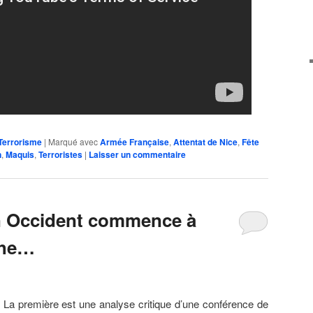
Terrorisme
|
Marqué avec
Armée Française
,
Attentat de Nice
,
Fête
n
,
Maquis
,
Terroristes
|
Laisser un commentaire
en Occident commence à
che…
La première est une analyse critique d’une conférence de