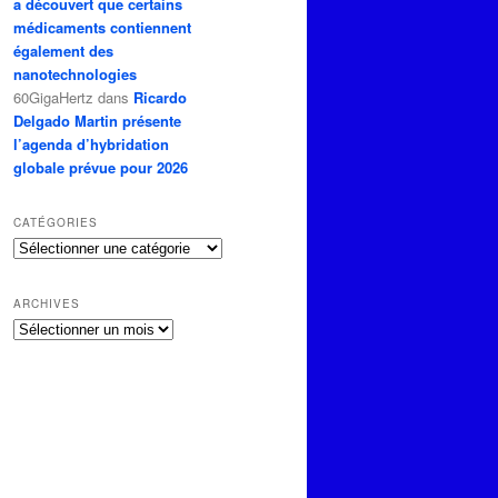
a découvert que certains
médicaments contiennent
également des
nanotechnologies
60GigaHertz
dans
Ricardo
Delgado Martin présente
l’agenda d’hybridation
globale prévue pour 2026
CATÉGORIES
Catégories
ARCHIVES
Archives