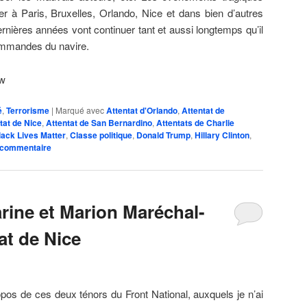
 à Paris, Bruxelles, Orlando, Nice et dans bien d’autres
nières années vont continuer tant et aussi longtemps qu’il
ommandes du navire.
pw
é
,
Terrorisme
|
Marqué avec
Attentat d'Orlando
,
Attentat de
tat de Nice
,
Attentat de San Bernardino
,
Attentats de Charlie
lack Lives Matter
,
Classe politique
,
Donald Trump
,
Hillary Clinton
,
 commentaire
rine et Marion Maréchal-
tat de Nice
pos de ces deux ténors du Front National, auxquels je n’ai