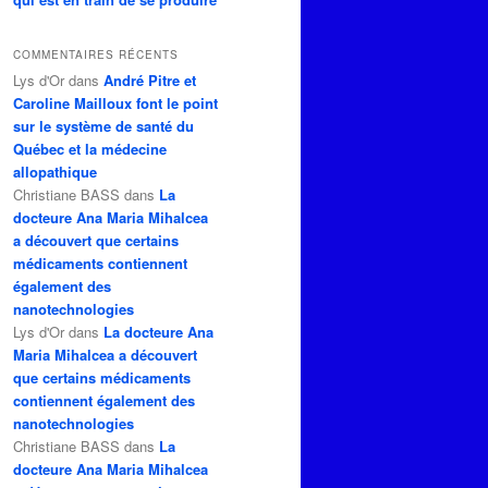
COMMENTAIRES RÉCENTS
Lys d'Or
dans
André Pitre et
Caroline Mailloux font le point
sur le système de santé du
Québec et la médecine
allopathique
Christiane BASS
dans
La
docteure Ana Maria Mihalcea
a découvert que certains
médicaments contiennent
également des
nanotechnologies
Lys d'Or
dans
La docteure Ana
Maria Mihalcea a découvert
que certains médicaments
contiennent également des
nanotechnologies
Christiane BASS
dans
La
docteure Ana Maria Mihalcea