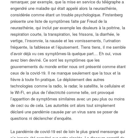
remarquer, par exemple, que la mise en service du télégraphe a
engendré une maladie qui était appelé alors la neurasthénie,
considérée comme étant un trouble psychologique. Firstenberg
présente une liste de symptômes faite par Freud de la
neurasthénie, qui inclut par exemple les douleurs à la poitrine, la
respiration courte, la transpiration, les frissons, la diarrhée, le
vertige, l’insomnie, la nausée et les vomissements, l’urination
fréquente, la faiblesse et l’épuisement. Tiens tiens, il me semble
d’avoir déjà vu ces symptômes-là quelque part… Eh oui, vous
avez bien deviné. Ce sont les symptômes que les
gouvernements du monde entier nous ont présenté comme étant
ceux de la covid-19. Il ne manque seulement que la toux et la
fièvre à toute fin pratique. Le déploiement des autres
technologies comme la radio, le radar, le satellite, le cellulaire et
le Wi-Fi, en plus de l’électricité comme telle, ont provoqué
l’apparition de symptômes similaires avec un peu plus ou moins
de ceci ou de cela. Les autorités ont alors tout simplement
déclaré une pandémie causée par un virus sans se poser de
questions ni déclencher d’enquête.
La pandémie de covid-19 est de loin le plus grand mensonge qui
n’a jamais été perpétré sur cette planète. Le discours narratif de