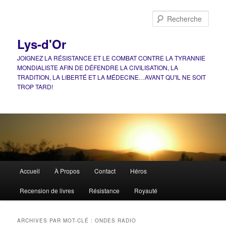
Aller
Aller
au
au
Rech
contenu
contenu
principal
secondaire
Lys-d'Or
JOIGNEZ LA RÉSISTANCE ET LE COMBAT CONTRE LA TYRANNIE
MONDIALISTE AFIN DE DÉFENDRE LA CIVILISATION, LA
TRADITION, LA LIBERTÉ ET LA MÉDECINE…AVANT QU'IL NE SOIT
TROP TARD!
Menu
Accueil
À Propos
Contact
Héros
principal
Recension de livres
Résistance
Royauté
ARCHIVES PAR MOT-CLÉ :
ONDES RADIO