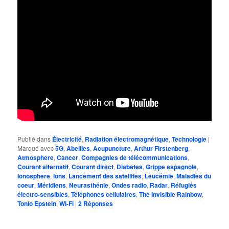
Publié dans
Électricité
,
Radiation électromagnétique
,
Technologie
|
Marqué avec
5G
,
Abeilles
,
Acupuncture
,
Arthur Firstenberg
,
Atmosphere
,
Cancer
,
Compagnies de télécommunications
,
Courant alternatif
,
Courant direct
,
Diabetes
,
Grippe espagnole
,
Ionosphere
,
Ions
,
Lancement des satellites
,
Leucémie
,
Maladies du
coeur
,
Méridiens
,
Neurasthénie
,
Ondes radio
,
Radar
,
Réfugiés
électro-sensibles
,
Téléphones cellulaires
,
The Invisible Rainbow
,
Tonio Epstein
,
Wi-Fi
|
2
Réponses