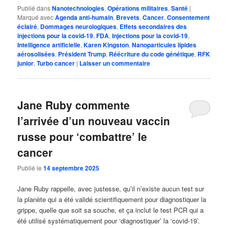
Publié dans
Nanotechnologies
,
Opérations militaires
,
Santé
|
Marqué avec
Agenda anti-humain
,
Brevets
,
Cancer
,
Consentement
éclairé
,
Dommages neurologiques
,
Effets secondaires des
injections pour la covid-19
,
FDA
,
Injections pour la covid-19
,
Intelligence artificielle
,
Karen Kingston
,
Nanoparticules lipides
aérosolisées
,
Président Trump
,
Réécriture du code génétique
,
RFK
junior
,
Turbo cancer
|
Laisser un commentaire
Jane Ruby commente
l’arrivée d’un nouveau vaccin
russe pour ‘combattre’ le
cancer
Publié le
14 septembre 2025
Jane Ruby rappelle, avec justesse, qu’il n’existe aucun test sur
la planète qui a été validé scientifiquement pour diagnostiquer la
grippe, quelle que soit sa souche, et ça inclut le test PCR qui a
été utilisé systématiquement pour ‘diagnostiquer’ la ‘covid-19’.