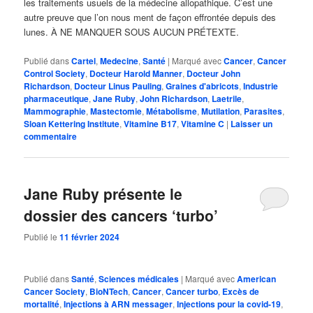
les traitements usuels de la médecine allopathique. C’est une
autre preuve que l’on nous ment de façon effrontée depuis des
lunes. À NE MANQUER SOUS AUCUN PRÉTEXTE.
Publié dans
Cartel
,
Medecine
,
Santé
|
Marqué avec
Cancer
,
Cancer
Control Society
,
Docteur Harold Manner
,
Docteur John
Richardson
,
Docteur Linus Pauling
,
Graines d'abricots
,
Industrie
pharmaceutique
,
Jane Ruby
,
John Richardson
,
Laetrile
,
Mammographie
,
Mastectomie
,
Métabolisme
,
Mutilation
,
Parasites
,
Sloan Kettering Institute
,
Vitamine B17
,
Vitamine C
|
Laisser un
commentaire
Jane Ruby présente le
dossier des cancers ‘turbo’
Publié le
11 février 2024
Publié dans
Santé
,
Sciences médicales
|
Marqué avec
American
Cancer Society
,
BioNTech
,
Cancer
,
Cancer turbo
,
Excès de
mortalité
,
Injections à ARN messager
,
Injections pour la covid-19
,