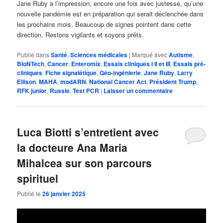
Jane Ruby a l’impression, encore une fois avec justesse, qu’une
nouvelle pandémie est en préparation qui serait déclenchée dans
les prochains mois. Beaucoup de signes pointent dans cette
direction. Restons vigilants et soyons prêts.
Publié dans
Santé
,
Sciences médicales
|
Marqué avec
Autisme
,
BioNTech
,
Cancer
,
Enteromix
,
Essais cliniques I II et III
,
Essais pré-
cliniques
,
Fiche signalétique
,
Géo-ingénierie
,
Jane Ruby
,
Larry
Ellison
,
MAHA
,
modARN
,
National Cancer Act
,
Président Trump
,
RFK junior
,
Russie
,
Test PCR
|
Laisser un commentaire
Luca Biotti s’entretient avec
la docteure Ana Maria
Mihalcea sur son parcours
spirituel
Publié le
26 janvier 2025