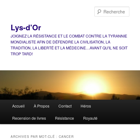
Aller
Aller
au
au
Rech
contenu
contenu
principal
secondaire
Lys-d'Or
JOIGNEZ LA RÉSISTANCE ET LE COMBAT CONTRE LA TYRANNIE
MONDIALISTE AFIN DE DÉFENDRE LA CIVILISATION, LA
TRADITION, LA LIBERTÉ ET LA MÉDECINE…AVANT QU'IL NE SOIT
TROP TARD!
Menu
Accueil
À Propos
Contact
Héros
principal
Recension de livres
Résistance
Royauté
ARCHIVES PAR MOT-CLÉ :
CANCER