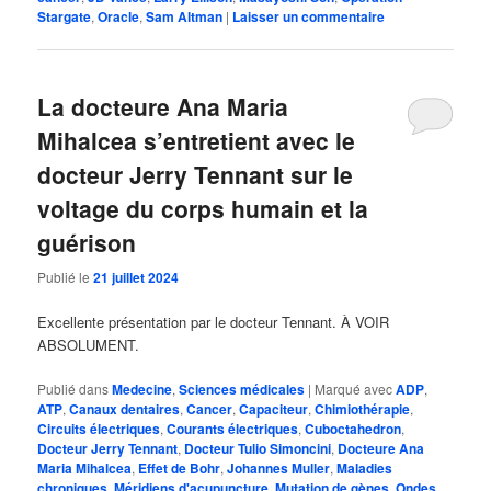
Stargate
,
Oracle
,
Sam Altman
|
Laisser un commentaire
La docteure Ana Maria
Mihalcea s’entretient avec le
docteur Jerry Tennant sur le
voltage du corps humain et la
guérison
Publié le
21 juillet 2024
Excellente présentation par le docteur Tennant. À VOIR
ABSOLUMENT.
Publié dans
Medecine
,
Sciences médicales
|
Marqué avec
ADP
,
ATP
,
Canaux dentaires
,
Cancer
,
Capaciteur
,
Chimiothérapie
,
Circuits électriques
,
Courants électriques
,
Cuboctahedron
,
Docteur Jerry Tennant
,
Docteur Tulio Simoncini
,
Docteure Ana
Maria Mihalcea
,
Effet de Bohr
,
Johannes Muller
,
Maladies
chroniques
,
Méridiens d'acupuncture
,
Mutation de gènes
,
Ondes