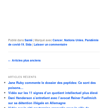
Publié dans
Santé
|
Marqué avec
Cancer
,
Nations Unies
,
Pandémie
de covid-19
,
Sida
|
Laisser un commentaire
Navigation
←
Articles plus anciens
des
articles
ARTICLES RÉCENTS
Jane Ruby commente le dossier des peptides: Ce sont des
poisons…
Vidéo sur les 11 signes d’un quotient intellectuel plus élevé
Dani Henderson s’entretient avec l’avocat Reiner Fuellmich
sur sa détention illégale en Allemagne
Vidéo sur la cité souterraine ensevelie sous la ville de