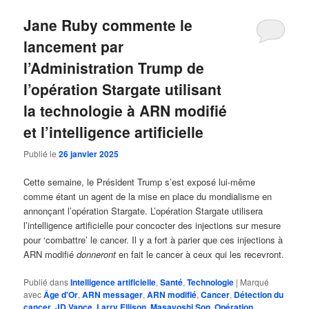
Jane Ruby commente le
lancement par
l’Administration Trump de
l’opération Stargate utilisant
la technologie à ARN modifié
et l’intelligence artificielle
Publié le
26 janvier 2025
Cette semaine, le Président Trump s’est exposé lui-même
comme étant un agent de la mise en place du mondialisme en
annonçant l’opération Stargate. L’opération Stargate utilisera
l’intelligence artificielle pour concocter des injections sur mesure
pour ‘combattre’ le cancer. Il y a fort à parier que ces injections à
ARN modifié
donneront
en fait le cancer à ceux qui les recevront.
Publié dans
Intelligence artificielle
,
Santé
,
Technologie
|
Marqué
avec
Âge d'Or
,
ARN messager
,
ARN modifié
,
Cancer
,
Détection du
cancer
,
JD Vance
,
Larry Ellison
,
Masayoshi Son
,
Opération