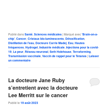
Publié dans
Santé
,
Sciences médicales
|
Marqué avec
'Brain-on-a-
chip'
,
Cancer
,
Cristaux bio-luminescents
,
Détoxification
,
Distillation de l'eau
,
Docteure Carrie Madej
,
Eau
,
Hautes
fréquences
,
Hydrogel
,
Industrie médicale
,
Injections pour la covid-
19
,
La peur
,
Réseau neuronal
,
Seth Holehouse
,
Terraforming
,
Transmission vaccinale
,
Vaccin de rappel pour le Tetanos
|
Laisser
un commentaire
La docteure Jane Ruby
s’entretient avec la docteure
Lee Merritt sur le cancer
Publié le
19 août 2023