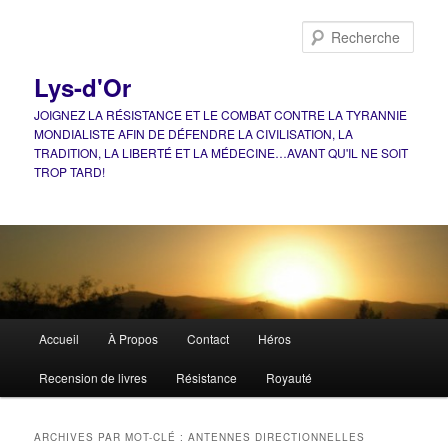
Aller
Aller
au
au
Rech
contenu
contenu
principal
secondaire
Lys-d'Or
JOIGNEZ LA RÉSISTANCE ET LE COMBAT CONTRE LA TYRANNIE
MONDIALISTE AFIN DE DÉFENDRE LA CIVILISATION, LA
TRADITION, LA LIBERTÉ ET LA MÉDECINE…AVANT QU'IL NE SOIT
TROP TARD!
Menu
Accueil
À Propos
Contact
Héros
principal
Recension de livres
Résistance
Royauté
ARCHIVES PAR MOT-CLÉ :
ANTENNES DIRECTIONNELLES