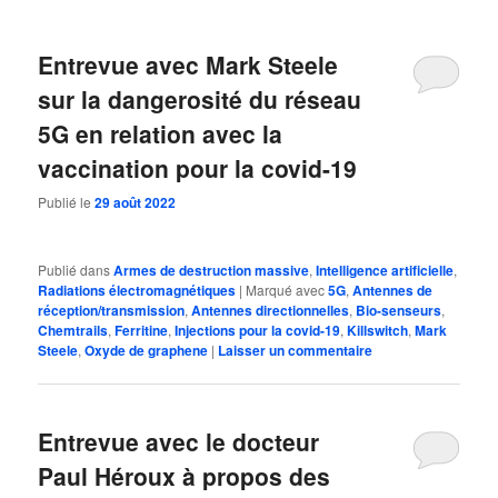
Entrevue avec Mark Steele
sur la dangerosité du réseau
5G en relation avec la
vaccination pour la covid-19
Publié le
29 août 2022
Publié dans
Armes de destruction massive
,
Intelligence artificielle
,
Radiations électromagnétiques
|
Marqué avec
5G
,
Antennes de
réception/transmission
,
Antennes directionnelles
,
Bio-senseurs
,
Chemtrails
,
Ferritine
,
Injections pour la covid-19
,
Killswitch
,
Mark
Steele
,
Oxyde de graphene
|
Laisser un commentaire
Entrevue avec le docteur
Paul Héroux à propos des