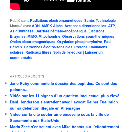
Publié dans
Radiations électromagnétiques
,
Santé
,
Technologie
|
Marqué avec
ADN
,
AMPK Alpha
,
Antennes directionnelles
,
ATP
,
ATP Synthase
,
Barrière hémato-encéphalique
,
Électrons
,
Enzymes
,
MIMO
,
Mitochondrie
,
Observations sous-thermiques
,
Ondes électromagnétiques
,
Oxydation phosphorylative
,
Paul
Héroux
,
Personnes électro-sensibles
,
Protons
,
Radiations
solaires
,
Radicaux libres
,
Spin de l'électron
|
Laisser un
commentaire
ARTICLES RÉCENTS
Jane Ruby commente le dossier des peptides: Ce sont des
poisons…
Vidéo sur les 11 signes d’un quotient intellectuel plus élevé
Dani Henderson s’entretient avec l’avocat Reiner Fuellmich
sur sa détention illégale en Allemagne
Vidéo sur la cité souterraine ensevelie sous la ville de
Sacramento aux États-Unis
Maria Zeee s’entretient avec Mike Adams sur l’effondrement