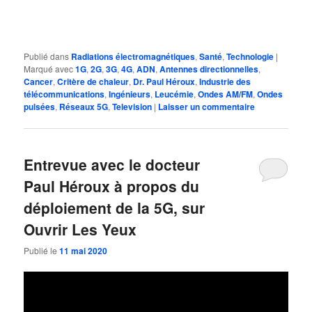
Publié dans
Radiations électromagnétiques
,
Santé
,
Technologie
|
Marqué avec
1G
,
2G
,
3G
,
4G
,
ADN
,
Antennes directionnelles
,
Cancer
,
Critère de chaleur
,
Dr. Paul Héroux
,
Industrie des
télécommunications
,
Ingénieurs
,
Leucémie
,
Ondes AM/FM
,
Ondes
pulsées
,
Réseaux 5G
,
Television
|
Laisser un commentaire
Entrevue avec le docteur
Paul Héroux à propos du
déploiement de la 5G, sur
Ouvrir Les Yeux
Publié le
11 mai 2020