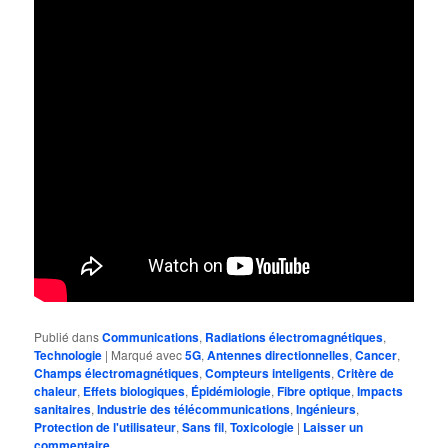
Publié dans
Communications
,
Radiations électromagnétiques
,
Technologie
|
Marqué avec
5G
,
Antennes directionnelles
,
Cancer
,
Champs électromagnétiques
,
Compteurs inteligents
,
Critère de
chaleur
,
Effets biologiques
,
Épidémiologie
,
Fibre optique
,
Impacts
sanitaires
,
Industrie des télécommunications
,
Ingénieurs
,
Protection de l'utilisateur
,
Sans fil
,
Toxicologie
|
Laisser un
commentaire