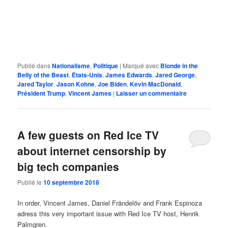
Publié dans
Nationalisme
,
Politique
|
Marqué avec
Blonde in the
Belly of the Beast
,
États-Unis
,
James Edwards
,
Jared George
,
Jared Taylor
,
Jason Kohne
,
Joe Biden
,
Kevin MacDonald
,
Président Trump
,
Vincent James
|
Laisser un commentaire
A few guests on Red Ice TV
about internet censorship by
big tech companies
Publié le
10 septembre 2018
In order, Vincent James, Daniel Frändelöv and Frank Espinoza
adress this very important issue with Red Ice TV host, Henrik
Palmgren.