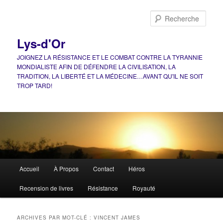
Aller
Aller
au
au
Rech
contenu
contenu
principal
secondaire
Lys-d'Or
JOIGNEZ LA RÉSISTANCE ET LE COMBAT CONTRE LA TYRANNIE
MONDIALISTE AFIN DE DÉFENDRE LA CIVILISATION, LA
TRADITION, LA LIBERTÉ ET LA MÉDECINE…AVANT QU'IL NE SOIT
TROP TARD!
Menu
Accueil
À Propos
Contact
Héros
principal
Recension de livres
Résistance
Royauté
ARCHIVES PAR MOT-CLÉ :
VINCENT JAMES