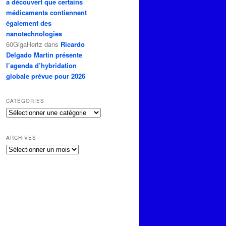
a découvert que certains
médicaments contiennent
également des
nanotechnologies
60GigaHertz
dans
Ricardo
Delgado Martin présente
l’agenda d’hybridation
globale prévue pour 2026
CATÉGORIES
Catégories
ARCHIVES
Archives