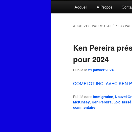
Menu
Accueil
À Propos
Conta
principal
ARCHIVES PAR MOT-CLÉ :
PAYPAL
Ken Pereira prés
pour 2024
Publié le
21 janvier 2024
COMPLOT INC. AVEC KEN P
Publié dans
Immigration
,
Nouvel Or
McKinsey
,
Ken Pereira
,
Loic Tassé
commentaire