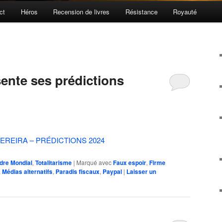
ct
Héros
Recension de livres
Résistance
Royauté
ente ses prédictions
EREIRA – PRÉDICTIONS 2024
dre Mondial
,
Totalitarisme
|
Marqué avec
Faux espoir
,
Firme
,
Médias alternatifs
,
Paradis fiscaux
,
Paypal
|
Laisser un