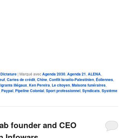
,
Dictature
|
Marqué avec
Agenda 2030
,
Agenda 21
,
ALENA
,
euf
,
Cartes de crédit
,
Chine
,
Conflit Israélo-Palestinien
,
Éoliennes
,
grants illégaux
,
Ken Pereira
,
Le citoyen
,
Maisons funéraires
,
,
Paypal
,
Pipeline Colonial
,
Sport professionnel
,
Syndicats
,
Système
Gab founder and CEO
n Infowars