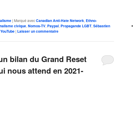
nalisme
|
Marqué avec
Canadian Anti-Hate Network
,
Ethno-
nalisme civique
,
Nomos-TV
,
Paypal
,
Propagande LGBT
,
Sébastien
,
YouTube
|
Laisser un commentaire
 un bilan du Grand Reset
ui nous attend en 2021-