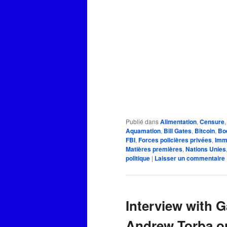
Publié dans
Alimentation
,
Censure
Aquamation
,
Bill Gates
,
Bitcoin
,
Bo
FBI
,
Forces policières privées
,
Immi
Matières premières
,
Nations Unies
politique
|
Laisser un commentaire
Interview with 
Andrew Torba o