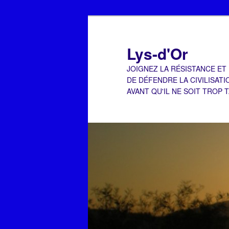
Aller
Aller
au
au
contenu
contenu
Lys-d'Or
principal
secondaire
JOIGNEZ LA RÉSISTANCE ET
DE DÉFENDRE LA CIVILISATI
AVANT QU'IL NE SOIT TROP 