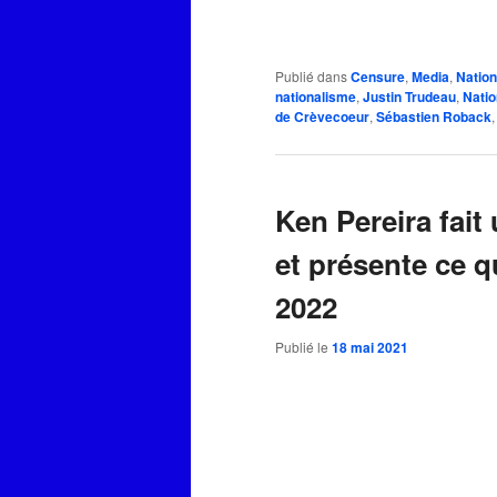
Publié dans
Censure
,
Media
,
Natio
nationalisme
,
Justin Trudeau
,
Natio
de Crèvecoeur
,
Sébastien Roback
Ken Pereira fait
et présente ce q
2022
Publié le
18 mai 2021