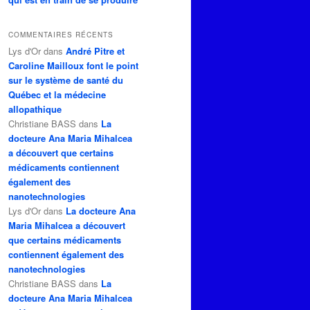
COMMENTAIRES RÉCENTS
Lys d'Or
dans
André Pitre et
Caroline Mailloux font le point
sur le système de santé du
Québec et la médecine
allopathique
Christiane BASS
dans
La
docteure Ana Maria Mihalcea
a découvert que certains
médicaments contiennent
également des
nanotechnologies
Lys d'Or
dans
La docteure Ana
Maria Mihalcea a découvert
que certains médicaments
contiennent également des
nanotechnologies
Christiane BASS
dans
La
docteure Ana Maria Mihalcea