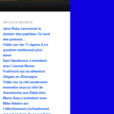
ARTICLES RÉCENTS
Jane Ruby commente le
dossier des peptides: Ce sont
des poisons…
Vidéo sur les 11 signes d’un
quotient intellectuel plus
élevé
Dani Henderson s’entretient
avec l’avocat Reiner
Fuellmich sur sa détention
illégale en Allemagne
Vidéo sur la cité souterraine
ensevelie sous la ville de
Sacramento aux États-Unis
Maria Zeee s’entretient avec
Mike Adams sur
l’effondrement civilisationnel
qui est en train de se produire