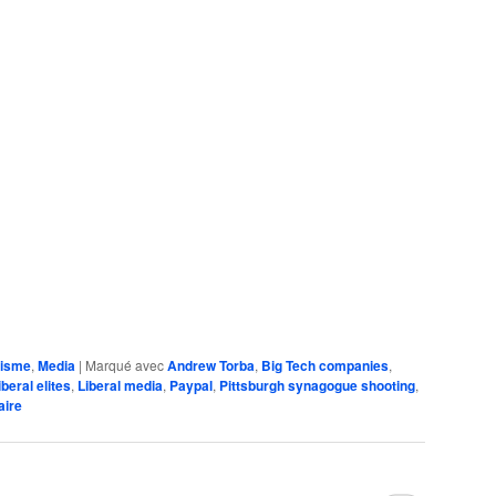
isme
,
Media
|
Marqué avec
Andrew Torba
,
Big Tech companies
,
iberal elites
,
Liberal media
,
Paypal
,
Pittsburgh synagogue shooting
,
aire