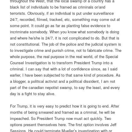
throughout the West, that the local swamp of a country has a
black list of individuals to be framed as criminals or/and
terrorists. Obviously, if an individual is put under surveillance
24/7, recorded, filmed, tracked, etc, something may come out at
some point. It could go as far as planting false evidence to
incriminate somebody. When you know what somebody is doing
and where he/she is 24/7, it is not complicated to do. But that is
not constitutional. The job of the police and the judicial system is
to investigate crime and punish crime, not to fabricate crime. The
whole purpose, the real purpose in the real world, of the Special
Counsel Investigation is to transform President Trump into a
criminal. I can say that with a lot of confidence since, as I said
earlier, I have been subjected to that same kind of procedure. As
a blogger, a political activist and a political dissident, I am not
part of the canadian nepotist swamp, to say the least, and every
day is a fight to stay alive.
For Trump, it is very easy to predict how it is going to end. After
months of being smeared and framed as a criminal, he will be
impeached. So President Trump now must act quickly. Two
options present themselves here. The first option involves Jeff
Sessions. He could terminate Mueller’s investigation with or