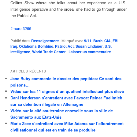
Collins Show where she talks about her experience as a U.S.
intelligence operative and the ordeal she had to go through under
the Patriot Act.
#more-3266
Publié dans
Renseignement
|
Marqué avec
9/11
,
Bush
,
CIA
,
FBI
,
Iraq
,
Oklahoma Bombing
,
Patriot Act
,
Susan Lindauer
,
U.S.
intelligence
,
World Trade Center
|
Laisser un commentaire
ARTICLES RÉCENTS
Jane Ruby commente le dossier des peptides: Ce sont des
poisons…
Vidéo sur les 11 signes d’un quotient intellectuel plus élevé
Dani Henderson s’entretient avec l’avocat Reiner Fuellmich
sur sa détention illégale en Allemagne
Vidéo sur la cité souterraine ensevelie sous la ville de
Sacramento aux États-Unis
Maria Zeee s’entretient avec Mike Adams sur l’effondrement
civilisationnel qui est en train de se produire