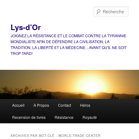
Aller
Aller
au
au
Rech
contenu
contenu
principal
secondaire
Lys-d'Or
JOIGNEZ LA RÉSISTANCE ET LE COMBAT CONTRE LA TYRANNIE
MONDIALISTE AFIN DE DÉFENDRE LA CIVILISATION, LA
TRADITION, LA LIBERTÉ ET LA MÉDECINE…AVANT QU'IL NE SOIT
TROP TARD!
Menu
Accueil
À Propos
Contact
Héros
principal
Recension de livres
Résistance
Royauté
ARCHIVES PAR MOT-CLÉ :
WORLD TRADE CENTER