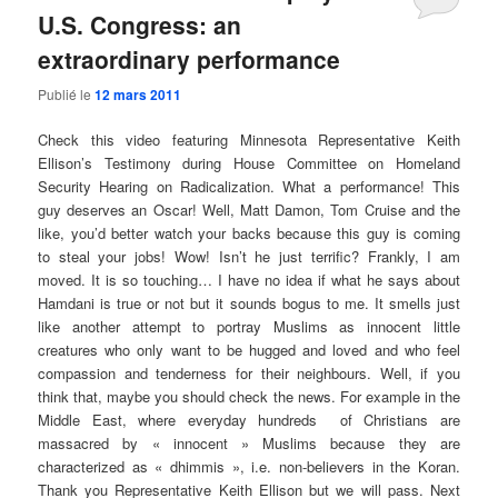
U.S. Congress: an
extraordinary performance
Publié le
12 mars 2011
Check this video featuring Minnesota Representative Keith
Ellison’s Testimony during House Committee on Homeland
Security Hearing on Radicalization. What a performance! This
guy deserves an Oscar! Well, Matt Damon, Tom Cruise and the
like, you’d better watch your backs because this guy is coming
to steal your jobs! Wow! Isn’t he just terrific? Frankly, I am
moved. It is so touching… I have no idea if what he says about
Hamdani is true or not but it sounds bogus to me. It smells just
like another attempt to portray Muslims as innocent little
creatures who only want to be hugged and loved and who feel
compassion and tenderness for their neighbours. Well, if you
think that, maybe you should check the news. For example in the
Middle East, where everyday hundreds of Christians are
massacred by « innocent » Muslims because they are
characterized as « dhimmis », i.e. non-believers in the Koran.
Thank you Representative Keith Ellison but we will pass. Next