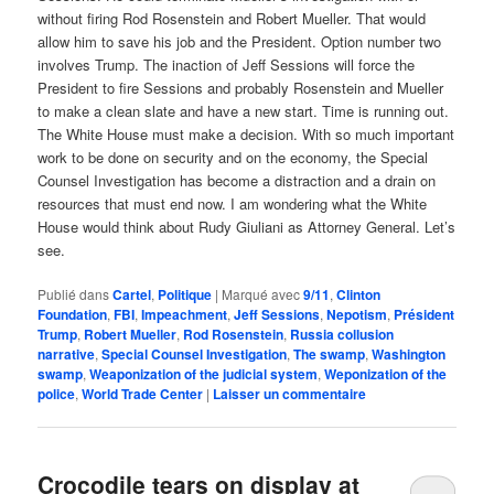
without firing Rod Rosenstein and Robert Mueller. That would
allow him to save his job and the President. Option number two
involves Trump. The inaction of Jeff Sessions will force the
President to fire Sessions and probably Rosenstein and Mueller
to make a clean slate and have a new start. Time is running out.
The White House must make a decision. With so much important
work to be done on security and on the economy, the Special
Counsel Investigation has become a distraction and a drain on
resources that must end now. I am wondering what the White
House would think about Rudy Giuliani as Attorney General. Let’s
see.
Publié dans
Cartel
,
Politique
|
Marqué avec
9/11
,
Clinton
Foundation
,
FBI
,
Impeachment
,
Jeff Sessions
,
Nepotism
,
Président
Trump
,
Robert Mueller
,
Rod Rosenstein
,
Russia collusion
narrative
,
Special Counsel Investigation
,
The swamp
,
Washington
swamp
,
Weaponization of the judicial system
,
Weponization of the
police
,
World Trade Center
|
Laisser un commentaire
Crocodile tears on display at