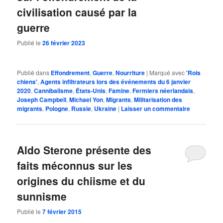
civilisation causé par la
guerre
Publié le
26 février 2023
Publié dans
Effondrement
,
Guerre
,
Nourriture
|
Marqué avec
'Rois
chiens'
,
Agents infiltrateurs lors des événements du 6 janvier
2020
,
Cannibalisme
,
États-Unis
,
Famine
,
Fermiers néerlandais
,
Joseph Campbell
,
Michael Yon
,
Migrants
,
Militarisation des
migrants
,
Pologne
,
Russie
,
Ukraine
|
Laisser un commentaire
Aldo Sterone présente des
faits méconnus sur les
origines du chiisme et du
sunnisme
Publié le
7 février 2015