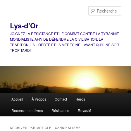
Aller
Aller
au
au
Rech
contenu
contenu
principal
secondaire
Lys-d'Or
JOIGNEZ LA RÉSISTANCE ET LE COMBAT CONTRE LA TYRANNIE
MONDIALISTE AFIN DE DÉFENDRE LA CIVILISATION, LA
TRADITION, LA LIBERTÉ ET LA MÉDECINE…AVANT QU'IL NE SOIT
TROP TARD!
Menu
Accueil
À Propos
Contact
Héros
principal
Recension de livres
Résistance
Royauté
ARCHIVES PAR MOT-CLÉ :
CANNIBALISME