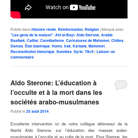
Publié dans
Histoire réelle
,
Réinformation
,
Religion
|
Marqué avec
"Les gens de la maison"
,
Ahl al-Bayt
,
Aldo Sterone
,
Arabie
,
Baalbek
,
Califat
,
Cannibalisme
,
Caricatures de Mahomet
,
Chiites
,
Damas
,
État islamique
,
Homs
,
Irak
,
Karbala
,
Mahomet
,
Reconstitution historique
,
Sunnites
,
Syrie
,
Tikrit
|
Laisser un
commentaire
Aldo Sterone: L’éducation à
l’occulte et à la mort dans les
sociétés arabo-musulmanes
Publié le
25 août 2014
Excellente intervention ici de notre collègue défenseur de la
liberté Aldo Sterone, sur l’éducation des masses arabo-
musulmanes à l’occulte et au culte de la mort. Pour Sterone, les