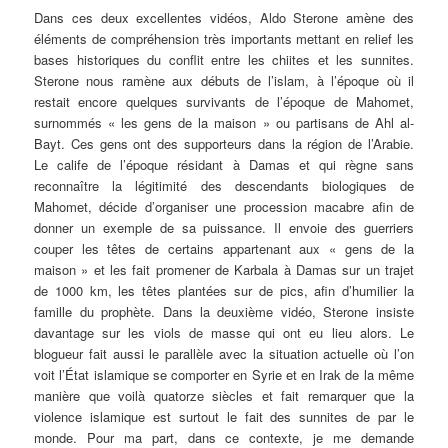
Dans ces deux excellentes vidéos, Aldo Sterone amène des
éléments de compréhension très importants mettant en relief les
bases historiques du conflit entre les chiites et les sunnites.
Sterone nous ramène aux débuts de l’islam, à l’époque où il
restait encore quelques survivants de l’époque de Mahomet,
surnommés « les gens de la maison » ou partisans de Ahl al-
Bayt. Ces gens ont des supporteurs dans la région de l’Arabie.
Le calife de l’époque résidant à Damas et qui règne sans
reconnaître la légitimité des descendants biologiques de
Mahomet, décide d’organiser une procession macabre afin de
donner un exemple de sa puissance. Il envoie des guerriers
couper les têtes de certains appartenant aux « gens de la
maison » et les fait promener de Karbala à Damas sur un trajet
de 1000 km, les têtes plantées sur de pics, afin d’humilier la
famille du prophète. Dans la deuxième vidéo, Sterone insiste
davantage sur les viols de masse qui ont eu lieu alors. Le
blogueur fait aussi le parallèle avec la situation actuelle où l’on
voit l’État islamique se comporter en Syrie et en Irak de la même
manière que voilà quatorze siècles et fait remarquer que la
violence islamique est surtout le fait des sunnites de par le
monde. Pour ma part, dans ce contexte, je me demande