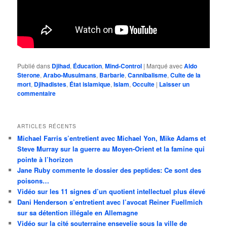
Publié dans
Djihad
,
Éducation
,
Mind-Control
|
Marqué avec
Aldo
Sterone
,
Arabo-Musulmans
,
Barbarie
,
Cannibalisme
,
Culte de la
mort
,
Djihadistes
,
État islamique
,
Islam
,
Occulte
|
Laisser un
commentaire
ARTICLES RÉCENTS
Michael Farris s’entretient avec Michael Yon, Mike Adams et
Steve Murray sur la guerre au Moyen-Orient et la famine qui
pointe à l’horizon
Jane Ruby commente le dossier des peptides: Ce sont des
poisons…
Vidéo sur les 11 signes d’un quotient intellectuel plus élevé
Dani Henderson s’entretient avec l’avocat Reiner Fuellmich
sur sa détention illégale en Allemagne
Vidéo sur la cité souterraine ensevelie sous la ville de