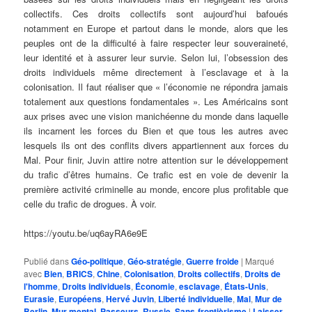
collectifs. Ces droits collectifs sont aujourd’hui bafoués
notamment en Europe et partout dans le monde, alors que les
peuples ont de la difficulté à faire respecter leur souveraineté,
leur identité et à assurer leur survie. Selon lui, l’obsession des
droits individuels même directement à l’esclavage et à la
colonisation. Il faut réaliser que « l’économie ne répondra jamais
totalement aux questions fondamentales ». Les Américains sont
aux prises avec une vision manichéenne du monde dans laquelle
ils incarnent les forces du Bien et que tous les autres avec
lesquels ils ont des conflits divers appartiennent aux forces du
Mal. Pour finir, Juvin attire notre attention sur le développement
du trafic d’êtres humains. Ce trafic est en voie de devenir la
première activité criminelle au monde, encore plus profitable que
celle du trafic de drogues. À voir.
https://youtu.be/uq6ayRA6e9E
Publié dans
Géo-politique
,
Géo-stratégie
,
Guerre froide
|
Marqué
avec
Bien
,
BRICS
,
Chine
,
Colonisation
,
Droits collectifs
,
Droits de
l'homme
,
Droits individuels
,
Économie
,
esclavage
,
États-Unis
,
Eurasie
,
Européens
,
Hervé Juvin
,
Liberté individuelle
,
Mal
,
Mur de
Berlin
,
Mur mental
,
Passeurs
,
Russie
,
Sans-frontièrisme
|
Laisser