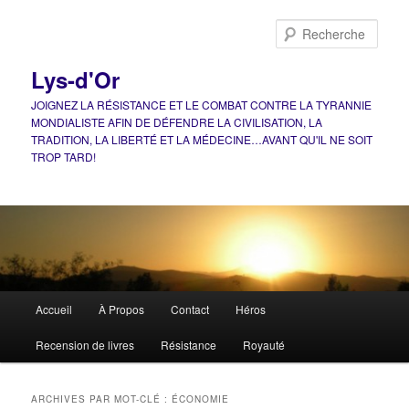
Aller
Aller
au
au
Rech
contenu
contenu
principal
secondaire
Lys-d'Or
JOIGNEZ LA RÉSISTANCE ET LE COMBAT CONTRE LA TYRANNIE
MONDIALISTE AFIN DE DÉFENDRE LA CIVILISATION, LA
TRADITION, LA LIBERTÉ ET LA MÉDECINE…AVANT QU'IL NE SOIT
TROP TARD!
Menu
Accueil
À Propos
Contact
Héros
principal
Recension de livres
Résistance
Royauté
ARCHIVES PAR MOT-CLÉ :
ÉCONOMIE