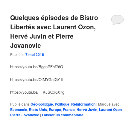
Quelques épisodes de Bistro
Libertés avec Laurent Ozon,
Hervé Juvin et Pierre
Jovanovic
Publié le
7 mai 2016
https://youtu.be/BggnRFhf76Q
https://youtu.be/OfMYGoIGY1I
https://youtu.be/__KJSQx6X7g
Publié dans
Géo-politique
,
Politique
,
Réinformation
|
Marqué avec
Économie
,
États-Unis
,
Europe
,
France
,
Hervé Juvin
,
Laurent Ozon
,
Pierre Jovanovic
|
Laisser un commentaire