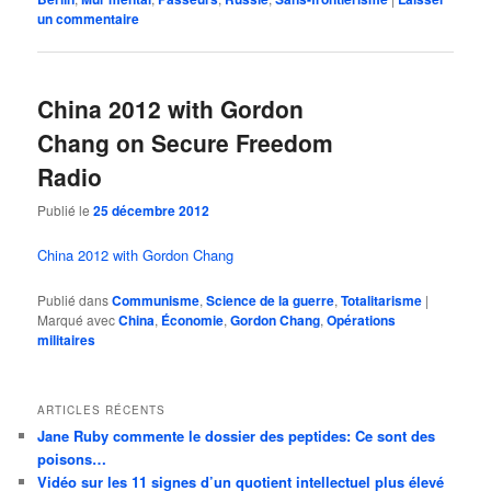
un commentaire
China 2012 with Gordon
Chang on Secure Freedom
Radio
Publié le
25 décembre 2012
China 2012 with Gordon Chang
Publié dans
Communisme
,
Science de la guerre
,
Totalitarisme
|
Marqué avec
China
,
Économie
,
Gordon Chang
,
Opérations
militaires
ARTICLES RÉCENTS
Jane Ruby commente le dossier des peptides: Ce sont des
poisons…
Vidéo sur les 11 signes d’un quotient intellectuel plus élevé