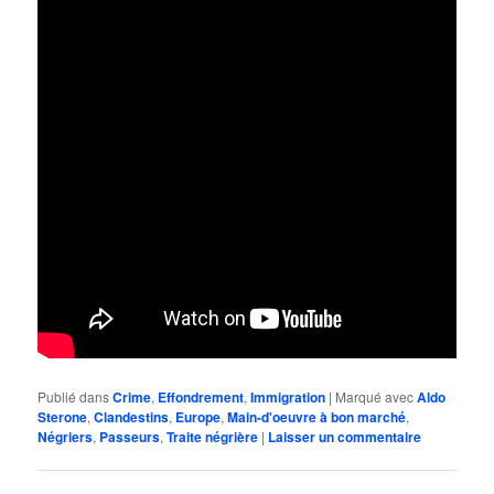
Publié dans
Crime
,
Effondrement
,
Immigration
|
Marqué avec
Aldo
Sterone
,
Clandestins
,
Europe
,
Main-d'oeuvre à bon marché
,
Négriers
,
Passeurs
,
Traite négrière
|
Laisser un commentaire