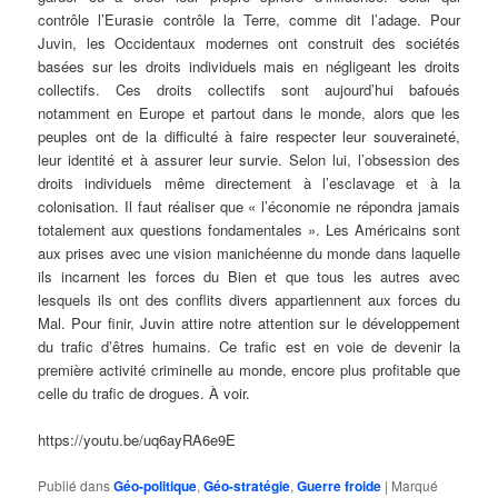
contrôle l’Eurasie contrôle la Terre, comme dit l’adage. Pour
Juvin, les Occidentaux modernes ont construit des sociétés
basées sur les droits individuels mais en négligeant les droits
collectifs. Ces droits collectifs sont aujourd’hui bafoués
notamment en Europe et partout dans le monde, alors que les
peuples ont de la difficulté à faire respecter leur souveraineté,
leur identité et à assurer leur survie. Selon lui, l’obsession des
droits individuels même directement à l’esclavage et à la
colonisation. Il faut réaliser que « l’économie ne répondra jamais
totalement aux questions fondamentales ». Les Américains sont
aux prises avec une vision manichéenne du monde dans laquelle
ils incarnent les forces du Bien et que tous les autres avec
lesquels ils ont des conflits divers appartiennent aux forces du
Mal. Pour finir, Juvin attire notre attention sur le développement
du trafic d’êtres humains. Ce trafic est en voie de devenir la
première activité criminelle au monde, encore plus profitable que
celle du trafic de drogues. À voir.
https://youtu.be/uq6ayRA6e9E
Publié dans
Géo-politique
,
Géo-stratégie
,
Guerre froide
|
Marqué