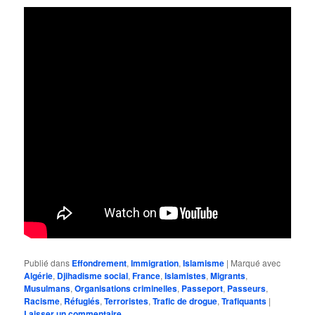
Publié dans
Effondrement
,
Immigration
,
Islamisme
|
Marqué avec
Algérie
,
Djihadisme social
,
France
,
Islamistes
,
Migrants
,
Musulmans
,
Organisations criminelles
,
Passeport
,
Passeurs
,
Racisme
,
Réfugiés
,
Terroristes
,
Trafic de drogue
,
Trafiquants
|
Laisser un commentaire