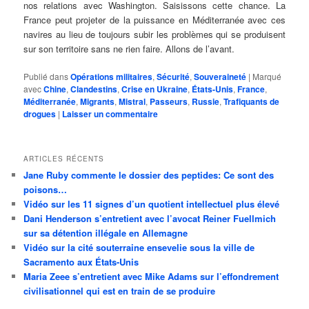
nos relations avec Washington. Saisissons cette chance. La
France peut projeter de la puissance en Méditerranée avec ces
navires au lieu de toujours subir les problèmes qui se produisent
sur son territoire sans ne rien faire. Allons de l’avant.
Publié dans
Opérations militaires
,
Sécurité
,
Souveraineté
|
Marqué
avec
Chine
,
Clandestins
,
Crise en Ukraine
,
États-Unis
,
France
,
Méditerranée
,
Migrants
,
Mistral
,
Passeurs
,
Russie
,
Trafiquants de
drogues
|
Laisser un commentaire
ARTICLES RÉCENTS
Jane Ruby commente le dossier des peptides: Ce sont des
poisons…
Vidéo sur les 11 signes d’un quotient intellectuel plus élevé
Dani Henderson s’entretient avec l’avocat Reiner Fuellmich
sur sa détention illégale en Allemagne
Vidéo sur la cité souterraine ensevelie sous la ville de
Sacramento aux États-Unis
Maria Zeee s’entretient avec Mike Adams sur l’effondrement
civilisationnel qui est en train de se produire