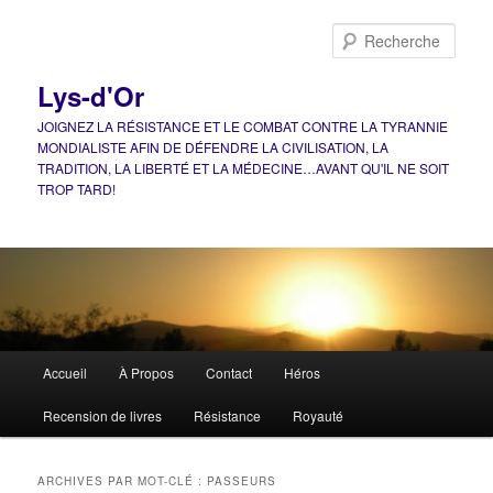
Aller
Aller
au
au
Rech
contenu
contenu
principal
secondaire
Lys-d'Or
JOIGNEZ LA RÉSISTANCE ET LE COMBAT CONTRE LA TYRANNIE
MONDIALISTE AFIN DE DÉFENDRE LA CIVILISATION, LA
TRADITION, LA LIBERTÉ ET LA MÉDECINE…AVANT QU'IL NE SOIT
TROP TARD!
Menu
Accueil
À Propos
Contact
Héros
principal
Recension de livres
Résistance
Royauté
ARCHIVES PAR MOT-CLÉ :
PASSEURS