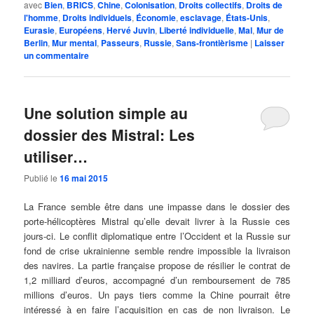
avec
Bien
,
BRICS
,
Chine
,
Colonisation
,
Droits collectifs
,
Droits de
l'homme
,
Droits individuels
,
Économie
,
esclavage
,
États-Unis
,
Eurasie
,
Européens
,
Hervé Juvin
,
Liberté individuelle
,
Mal
,
Mur de
Berlin
,
Mur mental
,
Passeurs
,
Russie
,
Sans-frontièrisme
|
Laisser
un commentaire
Une solution simple au
dossier des Mistral: Les
utiliser…
Publié le
16 mai 2015
La France semble être dans une impasse dans le dossier des
porte-hélicoptères Mistral qu’elle devait livrer à la Russie ces
jours-ci. Le conflit diplomatique entre l’Occident et la Russie sur
fond de crise ukrainienne semble rendre impossible la livraison
des navires. La partie française propose de résilier le contrat de
1,2 milliard d’euros, accompagné d’un remboursement de 785
millions d’euros. Un pays tiers comme la Chine pourrait être
intéressé à en faire l’acquisition en cas de non livraison. Le