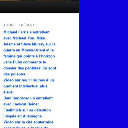
ARTICLES RÉCENTS
Michael Farris s’entretient
avec Michael Yon, Mike
Adams et Steve Murray sur la
guerre au Moyen-Orient et la
famine qui pointe à l’horizon
Jane Ruby commente le
dossier des peptides: Ce sont
des poisons…
Vidéo sur les 11 signes d’un
quotient intellectuel plus
élevé
Dani Henderson s’entretient
avec l’avocat Reiner
Fuellmich sur sa détention
illégale en Allemagne
Vidéo sur la cité souterraine
ensevelie sous la ville de