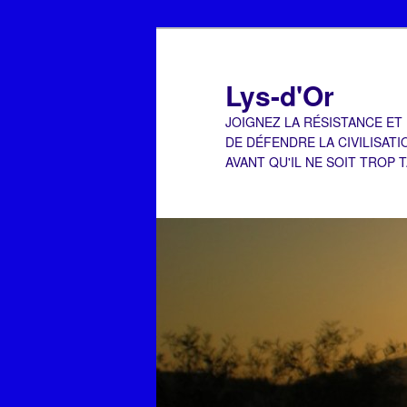
Aller
Aller
au
au
contenu
contenu
Lys-d'Or
principal
secondaire
JOIGNEZ LA RÉSISTANCE ET
DE DÉFENDRE LA CIVILISATI
AVANT QU'IL NE SOIT TROP 