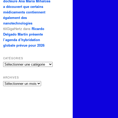
docteure Ana Maria Mihalcea
a découvert que certains
médicaments contiennent
également des
nanotechnologies
60GigaHertz
dans
Ricardo
Delgado Martin présente
l’agenda d’hybridation
globale prévue pour 2026
CATÉGORIES
Catégories
ARCHIVES
Archives