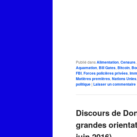
Publié dans
Alimentation
,
Censure
Aquamation
,
Bill Gates
,
Bitcoin
,
Bo
FBI
,
Forces policières privées
,
Immi
Matières premières
,
Nations Unies
politique
|
Laisser un commentaire
Discours de Don
grandes orientat
juin 2016)