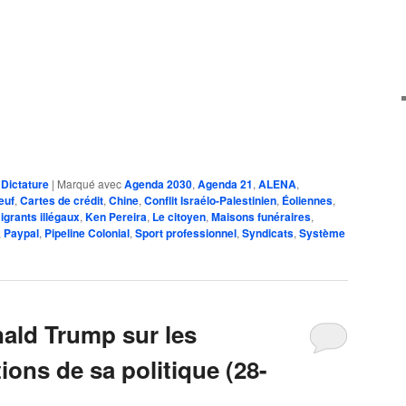
,
Dictature
|
Marqué avec
Agenda 2030
,
Agenda 21
,
ALENA
,
euf
,
Cartes de crédit
,
Chine
,
Conflit Israélo-Palestinien
,
Éoliennes
,
grants illégaux
,
Ken Pereira
,
Le citoyen
,
Maisons funéraires
,
,
Paypal
,
Pipeline Colonial
,
Sport professionnel
,
Syndicats
,
Système
ald Trump sur les
ions de sa politique (28-