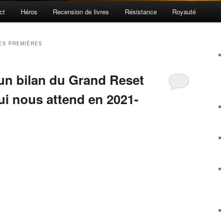
ct
Héros
Recension de livres
Résistance
Royauté
ES PREMIÈRES
 un bilan du Grand Reset
ui nous attend en 2021-