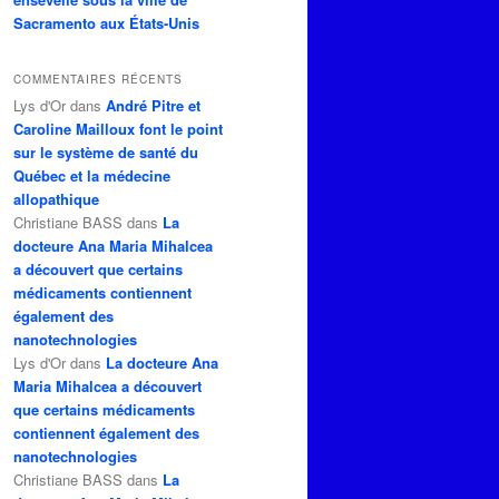
Sacramento aux États-Unis
COMMENTAIRES RÉCENTS
Lys d'Or
dans
André Pitre et
Caroline Mailloux font le point
sur le système de santé du
Québec et la médecine
allopathique
Christiane BASS
dans
La
docteure Ana Maria Mihalcea
a découvert que certains
médicaments contiennent
également des
nanotechnologies
Lys d'Or
dans
La docteure Ana
Maria Mihalcea a découvert
que certains médicaments
contiennent également des
nanotechnologies
Christiane BASS
dans
La