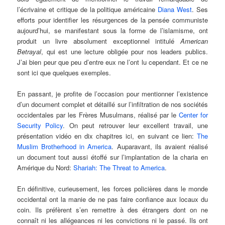
l’écrivaine et critique de la politique américaine
Diana West
. Ses
efforts pour identifier les résurgences de la pensée communiste
aujourd’hui, se manifestant sous la forme de l’islamisme, ont
produit un livre absolument exceptionnel intitulé
American
Betrayal
, qui est une lecture obligée pour nos leaders publics.
J’ai bien peur que peu d’entre eux ne l’ont lu cependant. Et ce ne
sont ici que quelques exemples.
En passant, je profite de l’occasion pour mentionner l’existence
d’un document complet et détaillé sur l’infiltration de nos sociétés
occidentales par les Frères Musulmans, réalisé par le
Center for
Security Policy
. On peut retrouver leur excellent travail, une
présentation vidéo en dix chapitres ici, en suivant ce lien:
The
Muslim Brotherhood in America
. Auparavant, ils avaient réalisé
un document tout aussi étoffé sur l’implantation de la charia en
Amérique du Nord:
Shariah: The Threat to America
.
En définitive, curieusement, les forces policières dans le monde
occidental ont la manie de ne pas faire confiance aux locaux du
coin. Ils préfèrent s’en remettre à des étrangers dont on ne
connaît ni les allégeances ni les convictions ni le passé. Ils ont