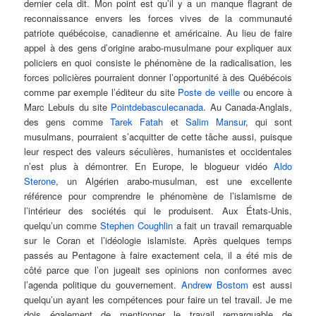
dernier cela dit. Mon point est qu’il y a un manque flagrant de
reconnaissance envers les forces vives de la communauté
patriote québécoise, canadienne et américaine. Au lieu de faire
appel à des gens d’origine arabo-musulmane pour expliquer aux
policiers en quoi consiste le phénomène de la radicalisation, les
forces policières pourraient donner l’opportunité à des Québécois
comme par exemple l’éditeur du site
Poste de veille
ou encore à
Marc Lebuis du site
Pointdebasculecanada
. Au Canada-Anglais,
des gens comme
Tarek Fatah
et
Salim Mansur
, qui sont
musulmans, pourraient s’acquitter de cette tâche aussi, puisque
leur respect des valeurs séculières, humanistes et occidentales
n’est plus à démontrer. En Europe, le blogueur vidéo
Aldo
Sterone
, un Algérien arabo-musulman, est une excellente
référence pour comprendre le phénomène de l’islamisme de
l’intérieur des sociétés qui le produisent. Aux États-Unis,
quelqu’un comme
Stephen Coughlin
a fait un travail remarquable
sur le Coran et l’idéologie islamiste. Après quelques temps
passés au Pentagone à faire exactement cela, il a été mis de
côté parce que l’on jugeait ses opinions non conformes avec
l’agenda politique du gouvernement.
Andrew Bostom
est aussi
quelqu’un ayant les compétences pour faire un tel travail. Je me
dois également de mentionner le travail remarquable de