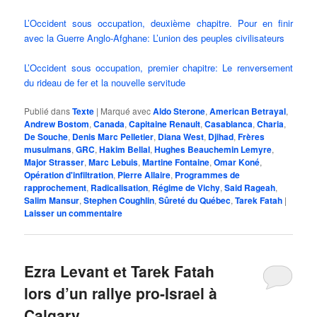
L’Occident sous occupation, deuxième chapitre. Pour en finir
avec la Guerre Anglo-Afghane: L’union des peuples civilisateurs
L’Occident sous occupation, premier chapitre: Le renversement
du rideau de fer et la nouvelle servitude
Publié dans
Texte
|
Marqué avec
Aldo Sterone
,
American Betrayal
,
Andrew Bostom
,
Canada
,
Capitaine Renault
,
Casablanca
,
Charia
,
De Souche
,
Denis Marc Pelletier
,
Diana West
,
Djihad
,
Frères
musulmans
,
GRC
,
Hakim Bellal
,
Hughes Beauchemin Lemyre
,
Major Strasser
,
Marc Lebuis
,
Martine Fontaine
,
Omar Koné
,
Opération d'infiltration
,
Pierre Allaire
,
Programmes de
rapprochement
,
Radicalisation
,
Régime de Vichy
,
Said Rageah
,
Salim Mansur
,
Stephen Coughlin
,
Sûreté du Québec
,
Tarek Fatah
|
Laisser un commentaire
Ezra Levant et Tarek Fatah
lors d’un rallye pro-Israel à
Calgary