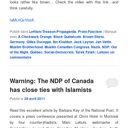
looks rather like brown… Check the video with this link…and
think carefully.
faML0QvVb2A
Publié dans
Leftism-Treason-Propaganda
,
Proto-Fascism
|
Marqué
avec
A Clockwork Orange
,
Block Québécois
,
Brown Shirts
,
Germany
,
Gilles Duceppe
,
Ibn Khaldun
,
Jack Layton
,
Jan Valtin
,
Muslim Brotherhood
,
Muslim Canadian Congress
,
Nazis
,
NDP
,
Out
of the Night
,
Québec
,
Social-Democrats
,
Tarek Fatah
|
Laisser un
commentaire
Warning: The NDP of Canada
has close ties with Islamists
Publié le
28 avril 2011
Read this excellent article by Barbara Key of the National Post. It
covers a press conference presented at Omni Hotel in Montreal
by four counter-jihadists: Marc Lebuis, webmaster of