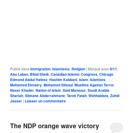
Publié dans
Immigration
,
Islamisme
,
Religion
|
Marqué avec
9/11
,
Abu Laban
,
Blind Sheik
,
Canadian Islamic Congress
,
Chicago
,
Edmond Abdul Hafeez
,
Hashim Kabbani
,
Islam
,
Islamists
,
Mohamed Elmasry
,
Mohamed Sifaoui
,
Muslims Against Terror
,
Naser Khader
,
Nation of Islam
,
Said Mansour
,
Saudi Arabia
,
Shariah
,
Slimane Abderrahmane
,
Tarek Fatah
,
Wahhabists
,
Zuhdi
Jasser
|
Laisser un commentaire
The NDP orange wave victory