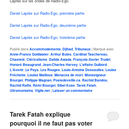
Laprès sur les ondes de Radio-Ego.
Daniel Laprès sur Radio-Ego, première partie
Daniel Laprès sur Radio-Ego, deuxième partie
Daniel Laprès sur Radio-Ego, troisième partie
Publié dans
Accommodements
,
Djihad
,
Tribunaux
|
Marqué avec
Anne-France Goldwater
,
Arthur Buies
,
Cardinal Taschereau
,
Chasteté
,
Cléricalisme
,
Dalida Awada
,
François-Xavier Trudel
,
Honoré Beaugrand
,
Jean-Charles Harvey
,
L'affaire Guibord
,
L'Avenir
,
Le Pays
,
Les Rouges
,
Louis-Antoine Dessaulles
,
Louise
Fréchette
,
Louise Mailloux
,
Menaces de mort
,
Monseigneur
Bourget
,
Philippe Magnan
,
Postedeveille.ca
,
Rachid Bandou
,
Rachid Raffa
,
Rémi Bourget
,
Sibel Kose
,
Tarek Fatah
,
Ultramontains
,
Vigile.net
|
Laisser un commentaire
Tarek Fatah explique
pourquoi il ne faut pas voter