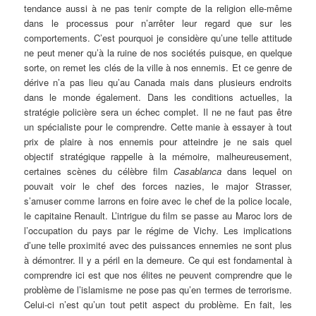
tendance aussi à ne pas tenir compte de la religion elle-même
dans le processus pour n’arrêter leur regard que sur les
comportements. C’est pourquoi je considère qu’une telle attitude
ne peut mener qu’à la ruine de nos sociétés puisque, en quelque
sorte, on remet les clés de la ville à nos ennemis. Et ce genre de
dérive n’a pas lieu qu’au Canada mais dans plusieurs endroits
dans le monde également. Dans les conditions actuelles, la
stratégie policière sera un échec complet. Il ne ne faut pas être
un spécialiste pour le comprendre. Cette manie à essayer à tout
prix de plaire à nos ennemis pour atteindre je ne sais quel
objectif stratégique rappelle à la mémoire, malheureusement,
certaines scènes du célèbre film
Casablanca
dans lequel on
pouvait voir le chef des forces nazies, le major Strasser,
s’amuser comme larrons en foire avec le chef de la police locale,
le capitaine Renault. L’intrigue du film se passe au Maroc lors de
l’occupation du pays par le régime de Vichy. Les implications
d’une telle proximité avec des puissances ennemies ne sont plus
à démontrer. Il y a péril en la demeure. Ce qui est fondamental à
comprendre ici est que nos élites ne peuvent comprendre que le
problème de l’islamisme ne pose pas qu’en termes de terrorisme.
Celui-ci n’est qu’un tout petit aspect du problème. En fait, les