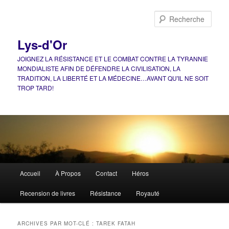
Aller
Aller
au
au
Rech
contenu
contenu
principal
secondaire
Lys-d'Or
JOIGNEZ LA RÉSISTANCE ET LE COMBAT CONTRE LA TYRANNIE
MONDIALISTE AFIN DE DÉFENDRE LA CIVILISATION, LA
TRADITION, LA LIBERTÉ ET LA MÉDECINE…AVANT QU'IL NE SOIT
TROP TARD!
Menu
Accueil
À Propos
Contact
Héros
principal
Recension de livres
Résistance
Royauté
ARCHIVES PAR MOT-CLÉ :
TAREK FATAH