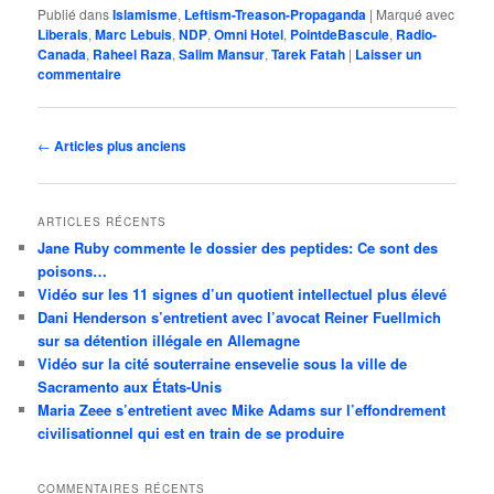
Publié dans
Islamisme
,
Leftism-Treason-Propaganda
|
Marqué avec
Liberals
,
Marc Lebuis
,
NDP
,
Omni Hotel
,
PointdeBascule
,
Radio-
Canada
,
Raheel Raza
,
Salim Mansur
,
Tarek Fatah
|
Laisser un
commentaire
Navigation
←
Articles plus anciens
des
articles
ARTICLES RÉCENTS
Jane Ruby commente le dossier des peptides: Ce sont des
poisons…
Vidéo sur les 11 signes d’un quotient intellectuel plus élevé
Dani Henderson s’entretient avec l’avocat Reiner Fuellmich
sur sa détention illégale en Allemagne
Vidéo sur la cité souterraine ensevelie sous la ville de
Sacramento aux États-Unis
Maria Zeee s’entretient avec Mike Adams sur l’effondrement
civilisationnel qui est en train de se produire
COMMENTAIRES RÉCENTS