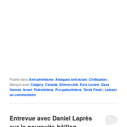
Publié dans
Anti-sémitisme
,
Attaques anti-Israel
,
Civilisation
|
Marqué avec
Calgary
,
Canada
,
Démocratie
,
Ezra Levant
,
Gaza
,
Hamas
,
Israel
,
Palestiniens
,
Pro-palestiniens
,
Tarek Fatah
|
Laisser
un commentaire
Entrevue avec Daniel Laprès
sur la poursuite-bâillon