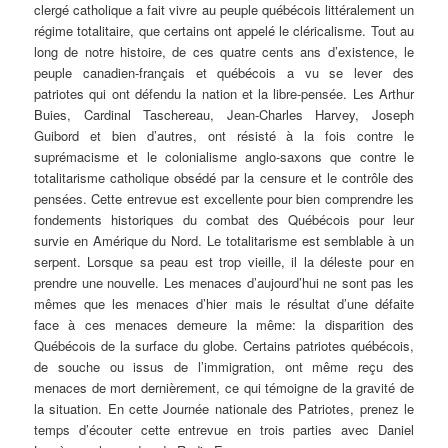
clergé catholique a fait vivre au peuple québécois littéralement un
régime totalitaire, que certains ont appelé le cléricalisme. Tout au
long de notre histoire, de ces quatre cents ans d’existence, le
peuple canadien-français et québécois a vu se lever des
patriotes qui ont défendu la nation et la libre-pensée. Les Arthur
Buies, Cardinal Taschereau, Jean-Charles Harvey, Joseph
Guibord et bien d’autres, ont résisté à la fois contre le
suprémacisme et le colonialisme anglo-saxons que contre le
totalitarisme catholique obsédé par la censure et le contrôle des
pensées. Cette entrevue est excellente pour bien comprendre les
fondements historiques du combat des Québécois pour leur
survie en Amérique du Nord. Le totalitarisme est semblable à un
serpent. Lorsque sa peau est trop vieille, il la déleste pour en
prendre une nouvelle. Les menaces d’aujourd’hui ne sont pas les
mêmes que les menaces d’hier mais le résultat d’une défaite
face à ces menaces demeure la même: la disparition des
Québécois de la surface du globe. Certains patriotes québécois,
de souche ou issus de l’immigration, ont même reçu des
menaces de mort dernièrement, ce qui témoigne de la gravité de
la situation. En cette Journée nationale des Patriotes, prenez le
temps d’écouter cette entrevue en trois parties avec Daniel