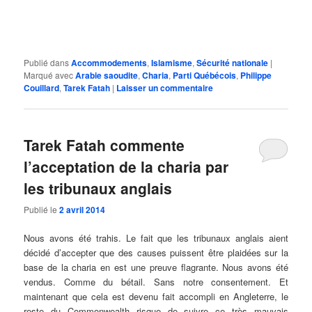
Publié dans
Accommodements
,
Islamisme
,
Sécurité nationale
|
Marqué avec
Arabie saoudite
,
Charia
,
Parti Québécois
,
Philippe
Couillard
,
Tarek Fatah
|
Laisser un commentaire
Tarek Fatah commente
l’acceptation de la charia par
les tribunaux anglais
Publié le
2 avril 2014
Nous avons été trahis. Le fait que les tribunaux anglais aient
décidé d’accepter que des causes puissent être plaidées sur la
base de la charia en est une preuve flagrante. Nous avons été
vendus. Comme du bétail. Sans notre consentement. Et
maintenant que cela est devenu fait accompli en Angleterre, le
reste du Commonwealth risque de suivre ce très mauvais