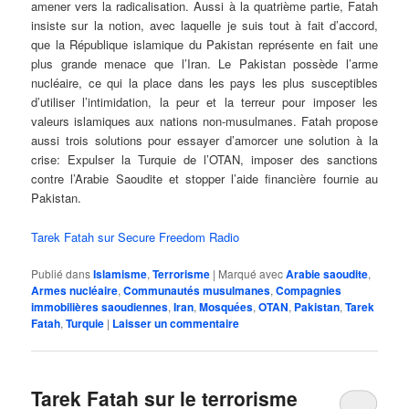
amener vers la radicalisation. Aussi à la quatrième partie, Fatah
insiste sur la notion, avec laquelle je suis tout à fait d’accord,
que la République islamique du Pakistan représente en fait une
plus grande menace que l’Iran. Le Pakistan possède l’arme
nucléaire, ce qui la place dans les pays les plus susceptibles
d’utiliser l’intimidation, la peur et la terreur pour imposer les
valeurs islamiques aux nations non-musulmanes. Fatah propose
aussi trois solutions pour essayer d’amorcer une solution à la
crise: Expulser la Turquie de l’OTAN, imposer des sanctions
contre l’Arabie Saoudite et stopper l’aide financière fournie au
Pakistan.
Tarek Fatah sur Secure Freedom Radio
Publié dans
Islamisme
,
Terrorisme
|
Marqué avec
Arabie saoudite
,
Armes nucléaire
,
Communautés musulmanes
,
Compagnies
immobilières saoudiennes
,
Iran
,
Mosquées
,
OTAN
,
Pakistan
,
Tarek
Fatah
,
Turquie
|
Laisser un commentaire
Tarek Fatah sur le terrorisme