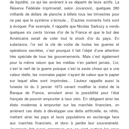
de liquidité, ce qui les amènent à se départir de leurs actifs. La
Réserve Fédérale imprimerait, selon Jovanovic, quelques 280
milliards de dollars de planche à billets tous les trimestres pour
ne pas que le système s’écroule… D’autres moments forts sont
à évoquer. Par exemple, il rappelle que Nicolas Sarkozy a vendu
quelques six cents tonnes d’or de la France et que le but des
Américains serait de voler tout le stock d’or du pays. En
substance, l’or est la clé de voûte de toutes les guerres et
opérations secrètes, c’est pourquoi il fait l’objet d’une attention
très spéciale de tous les gouvernements. Mais c’est également
pour la même raison que les médias n’en parlent jamais. L’or,
c’est le nerf de la guerre puisque c’est la seule chose qui a une
valeur réelle, les monnaies papier n’ayant de valeur que le papier
sur lequel elles sont imprimées… L’auteur rappelle aussi la
funeste loi du 3 janvier 1973 venant modifier le statut de la
Banque de France, annulant ainsi la possibilité pour l’état
français de pouvoir emprunter à taux zéro. En obligeant ainsi les
états modernes à emprunter sur les marchés financiers, on
amènent ces états à développer une dette artificielle, ex nihilo,
mettant ainsi les pays et leurs populations en esclavage face
aux marchés financiers, et donc à perdre leur souveraineté.
Jovanovic fait aussi remarquer que ce sont surtout les pays