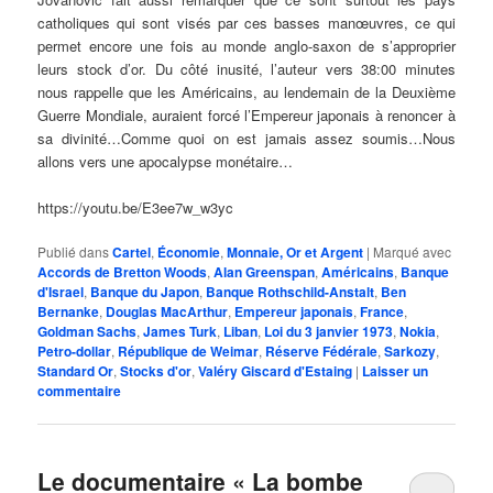
catholiques qui sont visés par ces basses manœuvres, ce qui
permet encore une fois au monde anglo-saxon de s’approprier
leurs stock d’or. Du côté inusité, l’auteur vers 38:00 minutes
nous rappelle que les Américains, au lendemain de la Deuxième
Guerre Mondiale, auraient forcé l’Empereur japonais à renoncer à
sa divinité…Comme quoi on est jamais assez soumis…Nous
allons vers une apocalypse monétaire…
https://youtu.be/E3ee7w_w3yc
Publié dans
Cartel
,
Économie
,
Monnaie, Or et Argent
|
Marqué avec
Accords de Bretton Woods
,
Alan Greenspan
,
Américains
,
Banque
d'Israel
,
Banque du Japon
,
Banque Rothschild-Anstalt
,
Ben
Bernanke
,
Douglas MacArthur
,
Empereur japonais
,
France
,
Goldman Sachs
,
James Turk
,
Liban
,
Loi du 3 janvier 1973
,
Nokia
,
Petro-dollar
,
République de Weimar
,
Réserve Fédérale
,
Sarkozy
,
Standard Or
,
Stocks d'or
,
Valéry Giscard d'Estaing
|
Laisser un
commentaire
Le documentaire « La bombe