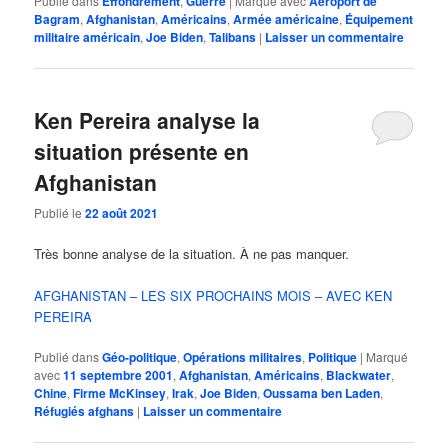
Publié dans
Effondrement
,
Guerre
|
Marqué avec
Aéroport de
Bagram
,
Afghanistan
,
Américains
,
Armée américaine
,
Équipement
militaire américain
,
Joe Biden
,
Talibans
|
Laisser un commentaire
Ken Pereira analyse la
situation présente en
Afghanistan
Publié le
22 août 2021
Très bonne analyse de la situation. À ne pas manquer.
AFGHANISTAN – LES SIX PROCHAINS MOIS – AVEC KEN
PEREIRA
Publié dans
Géo-politique
,
Opérations militaires
,
Politique
|
Marqué
avec
11 septembre 2001
,
Afghanistan
,
Américains
,
Blackwater
,
Chine
,
Firme McKinsey
,
Irak
,
Joe Biden
,
Oussama ben Laden
,
Réfugiés afghans
|
Laisser un commentaire