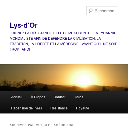
Aller
Aller
au
au
Rech
contenu
contenu
principal
secondaire
Lys-d'Or
JOIGNEZ LA RÉSISTANCE ET LE COMBAT CONTRE LA TYRANNIE
MONDIALISTE AFIN DE DÉFENDRE LA CIVILISATION, LA
TRADITION, LA LIBERTÉ ET LA MÉDECINE…AVANT QU'IL NE SOIT
TROP TARD!
Menu
Accueil
À Propos
Contact
Héros
principal
Recension de livres
Résistance
Royauté
ARCHIVES PAR MOT-CLÉ :
AMÉRICAINS