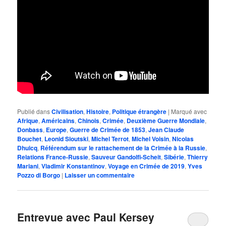
Publié dans
Civilisation
,
Histoire
,
Politique étrangère
|
Marqué avec
Afrique
,
Américains
,
Chinois
,
Crimée
,
Deuxième Guerre Mondiale
,
Donbass
,
Europe
,
Guerre de Crimée de 1853
,
Jean Claude
Bouchet
,
Leonid Sloutski
,
Michel Terrot
,
Michel Voisin
,
Nicolas
Dhuicq
,
Référendum sur le rattachement de la Crimée à la Russie
,
Relations France-Russie
,
Sauveur Gandolfi-Scheit
,
Sibérie
,
Thierry
Mariani
,
Vladimir Konstantinov
,
Voyage en Crimée de 2019
,
Yves
Pozzo di Borgo
|
Laisser un commentaire
Entrevue avec Paul Kersey