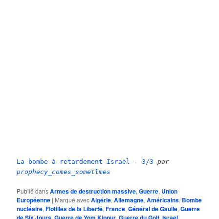
La bombe à retardement Israël - 3/3
par
prophecy_comes_sometlmes
Publié dans
Armes de destruction massive
,
Guerre
,
Union
Européenne
|
Marqué avec
Algérie
,
Allemagne
,
Américains
,
Bombe
nucléaire
,
Flotilles de la Liberté
,
France
,
Général de Gaulle
,
Guerre
de Six Jours
,
Guerre de Yom Kippur
,
Guerre du Golf
,
Israel
,