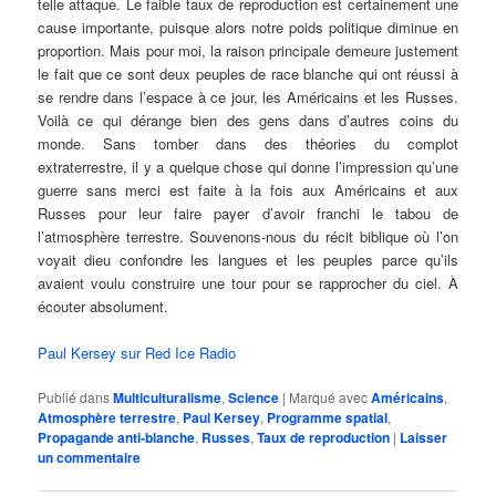
telle attaque. Le faible taux de reproduction est certainement une
cause importante, puisque alors notre poids politique diminue en
proportion. Mais pour moi, la raison principale demeure justement
le fait que ce sont deux peuples de race blanche qui ont réussi à
se rendre dans l’espace à ce jour, les Américains et les Russes.
Voilà ce qui dérange bien des gens dans d’autres coins du
monde. Sans tomber dans des théories du complot
extraterrestre, il y a quelque chose qui donne l’impression qu’une
guerre sans merci est faite à la fois aux Américains et aux
Russes pour leur faire payer d’avoir franchi le tabou de
l’atmosphère terrestre. Souvenons-nous du récit biblique où l’on
voyait dieu confondre les langues et les peuples parce qu’ils
avaient voulu construire une tour pour se rapprocher du ciel. À
écouter absolument.
Paul Kersey sur Red Ice Radio
Publié dans
Multiculturalisme
,
Science
|
Marqué avec
Américains
,
Atmosphère terrestre
,
Paul Kersey
,
Programme spatial
,
Propagande anti-blanche
,
Russes
,
Taux de reproduction
|
Laisser
un commentaire