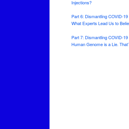
Injections?
Part 6: Dismantling COVID-19
What Experts Lead Us to Beli
Part 7: Dismantling COVID-19
Human Genome is a Lie. That’