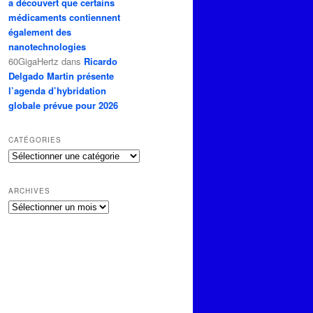
a découvert que certains
médicaments contiennent
également des
nanotechnologies
60GigaHertz
dans
Ricardo
Delgado Martin présente
l’agenda d’hybridation
globale prévue pour 2026
CATÉGORIES
Catégories
ARCHIVES
Archives