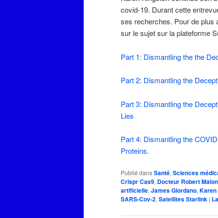
covid-19. Durant cette entrevu
ses recherches. Pour de plus am
sur le sujet sur la plateforme 
Part 1: Dismantling the the D
Part 2: Dismantling the Decept
Part 3: Dismantling the Decept
Lies
Part 4: Dismantling the COVID
Proteins.
Publié dans
Santé
,
Sciences médic
Crispr Cas9
,
Docteur Robert Malo
artificielle
,
James Giordano
,
Karen
SARS-Cov-2
,
Satellites Starlink
|
La