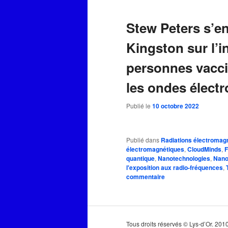
Stew Peters s’en
Kingston sur l’i
personnes vacci
les ondes élect
Publié le
10 octobre 2022
Publié dans
Radiations électromag
électromagnétiques
,
CloudMinds
,
quantique
,
Nanotechnologies
,
Nano
l'exposition aux radio-fréquences
,
commentaire
Tous droits réservés © Lys-d’Or. 20