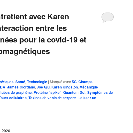
tretient avec Karen
nteraction entre les
nées pour la covid-19 et
romagnétiques
nétiques
,
Santé
,
Technologie
|
Marqué avec
5G
,
Champs
FDA
,
James Giordano
,
Joe Qiu
,
Karen Kingston
,
Mécanique
tubes de graphène
,
Protéine "spike"
,
Quantum Dot
,
Symptômes de
Tours cellulaires
,
Toxines de venin de serpent
|
Laisser un
10-2026