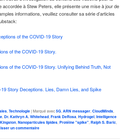
e accordée à Stew Peters, elle présente une mise à jour de
ples informations, veuillez consulter sa série d’articles
Substack:
eceptions of the COVID-19 Story
ions of the COVID-19 Story.
ions of the COVID-19 Story. Unifying Behind Truth, Not
-19 Story Deceptions. Lies, Damn Lies, and Spike
ales
,
Technologie
|
Marqué avec
5G
,
ARN messager
,
CloudMinds
,
ne
,
Dr. Kathryn A. Whitehead
,
Frank DeRosa
,
Hydrogel
,
Intelligence
 Kingston
,
Nanoparticules lipides
,
Protéine "spike"
,
Ralph S. Baric
,
isser un commentaire