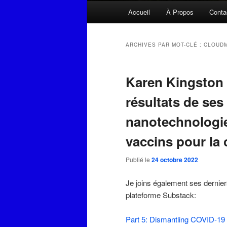
Menu
Accueil
À Propos
Conta
principal
ARCHIVES PAR MOT-CLÉ :
CLOUD
Karen Kingston 
résultats de ses
nanotechnologie
vaccins pour la 
Publié le
24 octobre 2022
Je joins également ses derniers 
plateforme Substack:
Part 5: Dismantling COVID-19