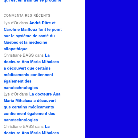
COMMENTAIRES RÉCENTS
Lys d'Or
dans
André Pitre et
Caroline Mailloux font le point
sur le système de santé du
Québec et la médecine
allopathique
Christiane BASS
dans
La
docteure Ana Maria Mihalcea
a découvert que certains
médicaments contiennent
également des
nanotechnologies
Lys d'Or
dans
La docteure Ana
Maria Mihalcea a découvert
que certains médicaments
contiennent également des
nanotechnologies
Christiane BASS
dans
La
docteure Ana Maria Mihalcea