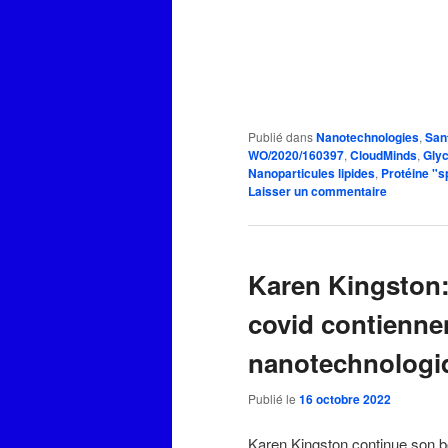
Publié dans
Nanotechnologies
,
San
WO/2020/160397
,
CloudMinds
,
Glyc
Nanoparticules lipides
,
Protéine "s
Laisser un commentaire
Karen Kingston:
covid contienne
nanotechnologi
Publié le
16 octobre 2022
Karen Kingston continue son bo