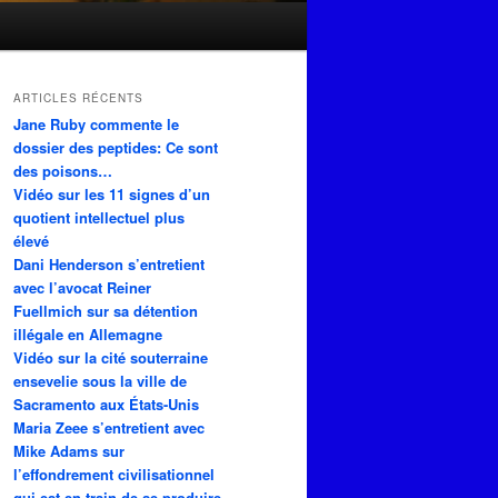
ARTICLES RÉCENTS
Jane Ruby commente le
dossier des peptides: Ce sont
des poisons…
Vidéo sur les 11 signes d’un
quotient intellectuel plus
élevé
Dani Henderson s’entretient
avec l’avocat Reiner
Fuellmich sur sa détention
illégale en Allemagne
Vidéo sur la cité souterraine
ensevelie sous la ville de
Sacramento aux États-Unis
Maria Zeee s’entretient avec
Mike Adams sur
l’effondrement civilisationnel
qui est en train de se produire