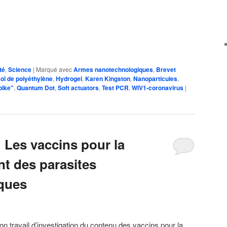
té
,
Science
|
Marqué avec
Armes nanotechnologiques
,
Brevet
ol de polyéthylène
,
Hydrogel
,
Karen Kingston
,
Nanoparticules
,
pike"
,
Quantum Dot
,
Soft actuators
,
Test PCR
,
WIV1-coronavirus
|
 Les vaccins pour la
nt des parasites
ques
n travail d’investigation du contenu des vaccins pour la