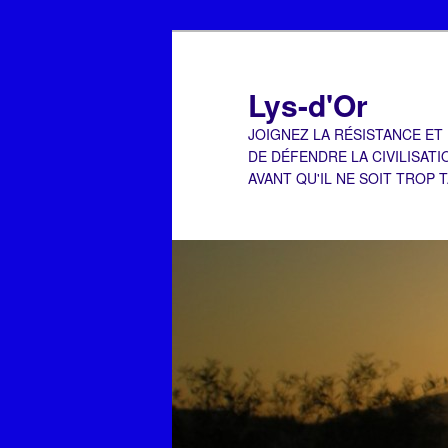
Aller
Aller
au
au
contenu
contenu
Lys-d'Or
principal
secondaire
JOIGNEZ LA RÉSISTANCE ET
DE DÉFENDRE LA CIVILISATI
AVANT QU'IL NE SOIT TROP 