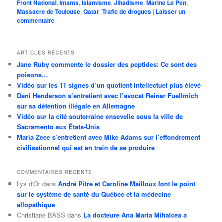
Front National
,
Imams
,
Islamisme
,
Jihadisme
,
Marine Le Pen
,
Massacre de Toulouse
,
Qatar
,
Trafic de drogues
|
Laisser un
commentaire
ARTICLES RÉCENTS
Jane Ruby commente le dossier des peptides: Ce sont des
poisons…
Vidéo sur les 11 signes d’un quotient intellectuel plus élevé
Dani Henderson s’entretient avec l’avocat Reiner Fuellmich
sur sa détention illégale en Allemagne
Vidéo sur la cité souterraine ensevelie sous la ville de
Sacramento aux États-Unis
Maria Zeee s’entretient avec Mike Adams sur l’effondrement
civilisationnel qui est en train de se produire
COMMENTAIRES RÉCENTS
Lys d'Or
dans
André Pitre et Caroline Mailloux font le point
sur le système de santé du Québec et la médecine
allopathique
Christiane BASS
dans
La docteure Ana Maria Mihalcea a