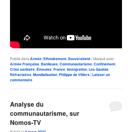
Publié dans
Armée
,
Effondrement
,
Souveraineté
|
Marqué avec
Armée Française
,
Banlieues
,
Communautarisme
,
Confinement
,
Crise sanitaire
,
Émeutes
,
France
,
Immigration
,
Les Gaulois
Réfractaires
,
Mondialisation
,
Philippe de Villiers
|
Laisser un
commentaire
Analyse du
communautarisme, sur
Nomos-TV
Publié le
3 mars 2020