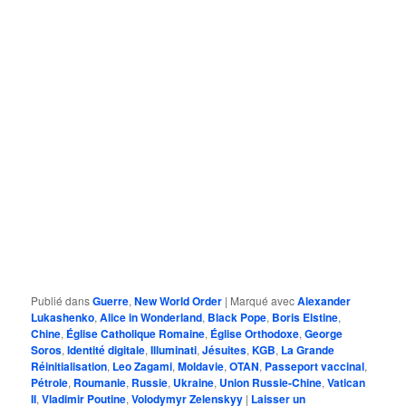
Publié dans
Guerre
,
New World Order
|
Marqué avec
Alexander
Lukashenko
,
Alice in Wonderland
,
Black Pope
,
Boris Elstine
,
Chine
,
Église Catholique Romaine
,
Église Orthodoxe
,
George
Soros
,
Identité digitale
,
Illuminati
,
Jésuites
,
KGB
,
La Grande
Réinitialisation
,
Leo Zagami
,
Moldavie
,
OTAN
,
Passeport vaccinal
,
Pétrole
,
Roumanie
,
Russie
,
Ukraine
,
Union Russie-Chine
,
Vatican
II
,
Vladimir Poutine
,
Volodymyr Zelenskyy
|
Laisser un