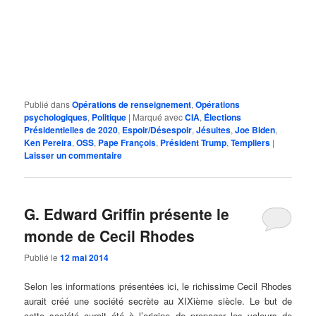
Publié dans
Opérations de renseignement
,
Opérations
psychologiques
,
Politique
|
Marqué avec
CIA
,
Élections
Présidentielles de 2020
,
Espoir/Désespoir
,
Jésuites
,
Joe Biden
,
Ken Pereira
,
OSS
,
Pape François
,
Président Trump
,
Templiers
|
Laisser un commentaire
G. Edward Griffin présente le
monde de Cecil Rhodes
Publié le
12 mai 2014
Selon les informations présentées ici, le richissime Cecil Rhodes
aurait créé une société secrète au XIXième siècle. Le but de
cette société aurait été à l’origine de propager les valeurs de