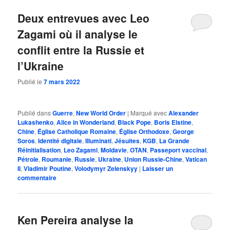
Deux entrevues avec Leo
Zagami où il analyse le
conflit entre la Russie et
l’Ukraine
Publié le
7 mars 2022
Publié dans
Guerre
,
New World Order
|
Marqué avec
Alexander
Lukashenko
,
Alice in Wonderland
,
Black Pope
,
Boris Elstine
,
Chine
,
Église Catholique Romaine
,
Église Orthodoxe
,
George
Soros
,
Identité digitale
,
Illuminati
,
Jésuites
,
KGB
,
La Grande
Réinitialisation
,
Leo Zagami
,
Moldavie
,
OTAN
,
Passeport vaccinal
,
Pétrole
,
Roumanie
,
Russie
,
Ukraine
,
Union Russie-Chine
,
Vatican
II
,
Vladimir Poutine
,
Volodymyr Zelenskyy
|
Laisser un
commentaire
Ken Pereira analyse la