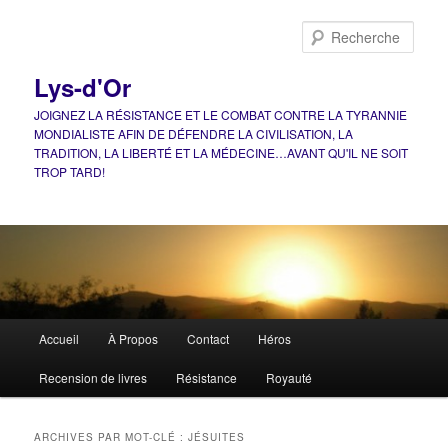
Aller
Aller
au
au
Rech
contenu
contenu
principal
secondaire
Lys-d'Or
JOIGNEZ LA RÉSISTANCE ET LE COMBAT CONTRE LA TYRANNIE
MONDIALISTE AFIN DE DÉFENDRE LA CIVILISATION, LA
TRADITION, LA LIBERTÉ ET LA MÉDECINE…AVANT QU'IL NE SOIT
TROP TARD!
Menu
Accueil
À Propos
Contact
Héros
principal
Recension de livres
Résistance
Royauté
ARCHIVES PAR MOT-CLÉ :
JÉSUITES