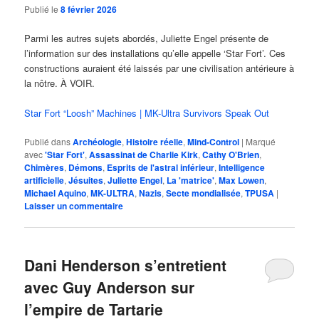
Publié le
8 février 2026
Parmi les autres sujets abordés, Juliette Engel présente de
l’information sur des installations qu’elle appelle ‘Star Fort’. Ces
constructions auraient été laissés par une civilisation antérieure à
la nôtre. À VOIR.
Star Fort “Loosh” Machines | MK-Ultra Survivors Speak Out
Publié dans
Archéologie
,
Histoire réelle
,
Mind-Control
|
Marqué
avec
'Star Fort'
,
Assassinat de Charlie Kirk
,
Cathy O'Brien
,
Chimères
,
Démons
,
Esprits de l'astral inférieur
,
Intelligence
artificielle
,
Jésuites
,
Juliette Engel
,
La 'matrice'
,
Max Lowen
,
Michael Aquino
,
MK-ULTRA
,
Nazis
,
Secte mondialisée
,
TPUSA
|
Laisser un commentaire
Dani Henderson s’entretient
avec Guy Anderson sur
l’empire de Tartarie