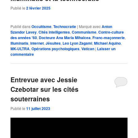
Publié le
2 février 2025
Publié dans
Occultisme
,
Technocratie
|
Marqué avec
Anton
Szandor Lavey
,
Cités intelligentes
,
Communisme
,
Contre-culture
des années '60
,
Docteure Ana Maria Mihalcea
,
Franc-maçonnerie
,
Illuminatis
,
internet
,
Jésuites
,
Leo Lyon Zagami
,
Michael Aquino
,
MK-ULTRA
,
Opérations psychologiques
,
Vatican
|
Laisser un
commentaire
Entrevue avec Jessie
Czebotar sur les cités
souterraines
Publié le
11 juillet 2023