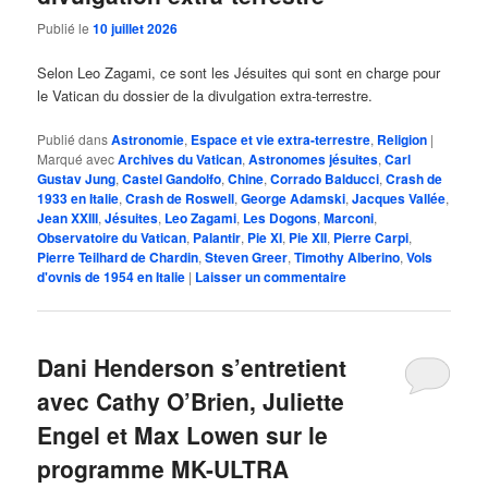
Publié le
10 juillet 2026
Selon Leo Zagami, ce sont les Jésuites qui sont en charge pour
le Vatican du dossier de la divulgation extra-terrestre.
Publié dans
Astronomie
,
Espace et vie extra-terrestre
,
Religion
|
Marqué avec
Archives du Vatican
,
Astronomes jésuites
,
Carl
Gustav Jung
,
Castel Gandolfo
,
Chine
,
Corrado Balducci
,
Crash de
1933 en Italie
,
Crash de Roswell
,
George Adamski
,
Jacques Vallée
,
Jean XXIII
,
Jésuites
,
Leo Zagami
,
Les Dogons
,
Marconi
,
Observatoire du Vatican
,
Palantir
,
Pie XI
,
Pie XII
,
Pierre Carpi
,
Pierre Teilhard de Chardin
,
Steven Greer
,
Timothy Alberino
,
Vols
d'ovnis de 1954 en Italie
|
Laisser un commentaire
Dani Henderson s’entretient
avec Cathy O’Brien, Juliette
Engel et Max Lowen sur le
programme MK-ULTRA