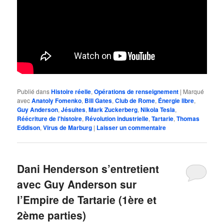
Publié dans
Histoire réelle
,
Opérations de renseignement
|
Marqué
avec
Anatoly Fomenko
,
Bill Gates
,
Club de Rome
,
Énergie libre
,
Guy Anderson
,
Jésuites
,
Mark Zuckerberg
,
Nikola Tesla
,
Réécriture de l'histoire
,
Révolution industrielle
,
Tartarie
,
Thomas
Eddison
,
Virus de Marburg
|
Laisser un commentaire
Dani Henderson s’entretient
avec Guy Anderson sur
l’Empire de Tartarie (1ère et
2ème parties)