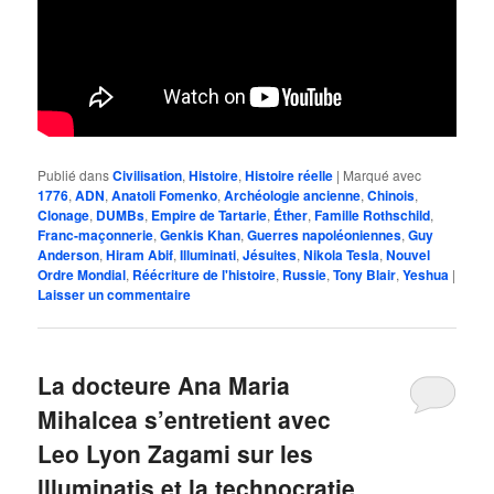
Publié dans
Civilisation
,
Histoire
,
Histoire réelle
|
Marqué avec
1776
,
ADN
,
Anatoli Fomenko
,
Archéologie ancienne
,
Chinois
,
Clonage
,
DUMBs
,
Empire de Tartarie
,
Éther
,
Famille Rothschild
,
Franc-maçonnerie
,
Genkis Khan
,
Guerres napoléoniennes
,
Guy
Anderson
,
Hiram Abif
,
Illuminati
,
Jésuites
,
Nikola Tesla
,
Nouvel
Ordre Mondial
,
Réécriture de l'histoire
,
Russie
,
Tony Blair
,
Yeshua
|
Laisser un commentaire
La docteure Ana Maria
Mihalcea s’entretient avec
Leo Lyon Zagami sur les
llluminatis et la technocratie