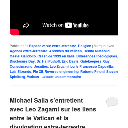
Publié dans
Espace et vie extra-terrestre
,
Religion
|
Marqué avec
Agenda extra-terrestre
,
Archives du Vatican
,
Bénito Mussolini
,
Castel Gandolfo
,
Crash de 1933 en Italie
,
Différences théologiques
,
Disclosure Day
,
Dr. Hal Puthoff
,
Eric Davis
,
Gatekeepers
,
Guy
Consolmagno
,
Jésuites
,
Leo Zagami
,
Loris Francesco Capovilla
,
Luis Elizondo
,
Pie XII
,
Reverse engineering
,
Roberto Pinotti
,
Steven
Spielberg
,
Vatican
|
Laisser un commentaire
Michael Salla s’entretient
avec Leo Zagami sur les liens
entre le Vatican et la
divulgation extra-terrestre