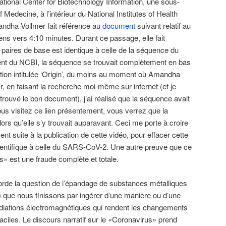
ational Center for Biotechnology Information, une sous-
f Medecine, à l’intérieur du National Institutes of Health
ndha Vollmer fait référence au
document
suivant relatif au
s vers 4:10 minutes. Durant ce passage, elle fait
paires de base est identique à celle de la séquence du
 du NCBI, la séquence se trouvait complètement en bas
tion intitulée ‘Origin’, du moins au moment où Amandha
r, en faisant la recherche moi-même sur internet (et je
trouvé le bon document), j’ai réalisé que la séquence avait
s visitez ce lien présentement, vous verrez que la
ors qu’elle s’y trouvait auparavant. Ceci me porte à croire
nt suite à la publication de cette vidéo, pour effacer cette
entifique à celle du SARS-CoV-2. Une autre preuve que ce
s» est une fraude complète et totale.
aborde la question de l’épandage de substances métalliques
 que nous finissons par ingérer d’une manière ou d’une
radiations électromagnétiques qui rendent les changements
aciles. Le discours narratif sur le «Coronavirus» prend