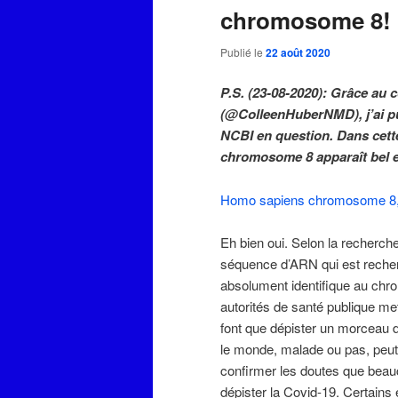
chromosome 8!
Publié le
22 août 2020
P.S. (23-08-2020): Grâce au
(@ColleenHuberNMD), j’ai pu
NCBI en question. Dans cett
chromosome 8 apparaît bel et 
Homo sapiens chromosome 8
Eh bien oui. Selon la recherche
séquence d’ARN qui est recher
absolument identifique au ch
autorités de santé publique met
font que dépister un morceau 
le monde, malade ou pas, peut 
confirmer les doutes que beau
dépister la Covid-19. Certains