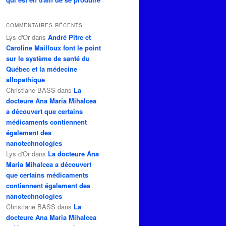
COMMENTAIRES RÉCENTS
Lys d'Or
dans
André Pitre et
Caroline Mailloux font le point
sur le système de santé du
Québec et la médecine
allopathique
Christiane BASS
dans
La
docteure Ana Maria Mihalcea
a découvert que certains
médicaments contiennent
également des
nanotechnologies
Lys d'Or
dans
La docteure Ana
Maria Mihalcea a découvert
que certains médicaments
contiennent également des
nanotechnologies
Christiane BASS
dans
La
docteure Ana Maria Mihalcea