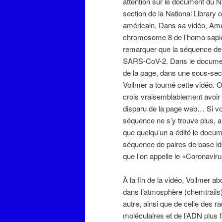
attention sur le document du N
section de la National Library o
américain. Dans sa vidéo, Ama
chromosome 8 de l’homo sapien
remarquer que la séquence de 
SARS-CoV-2. Dans le document
de la page, dans une sous-sec
Vollmer a tourné cette vidéo. O
crois vraisemblablement avoir 
disparu de la page web… Si vou
séquence ne s’y trouve plus, al
que quelqu’un a édité le docume
séquence de paires de base id
que l’on appelle le «Coronaviru
À la fin de la vidéo, Vollmer 
dans l’atmosphère (chemtrails)
autre, ainsi que de celle des 
moléculaires et de l’ADN plus f