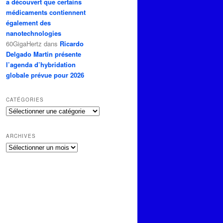
a découvert que certains
médicaments contiennent
également des
nanotechnologies
60GigaHertz
dans
Ricardo
Delgado Martin présente
l’agenda d’hybridation
globale prévue pour 2026
CATÉGORIES
Catégories
ARCHIVES
Archives