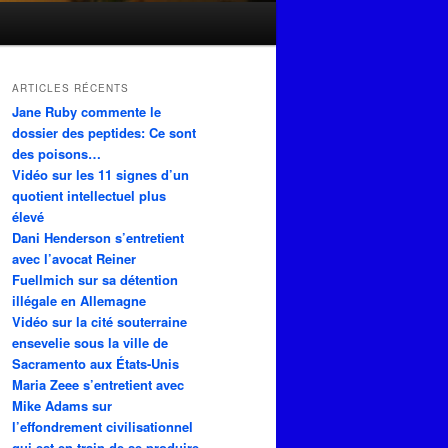
ARTICLES RÉCENTS
Jane Ruby commente le
dossier des peptides: Ce sont
des poisons…
Vidéo sur les 11 signes d’un
quotient intellectuel plus
élevé
Dani Henderson s’entretient
avec l’avocat Reiner
Fuellmich sur sa détention
illégale en Allemagne
Vidéo sur la cité souterraine
ensevelie sous la ville de
Sacramento aux États-Unis
Maria Zeee s’entretient avec
Mike Adams sur
l’effondrement civilisationnel
qui est en train de se produire