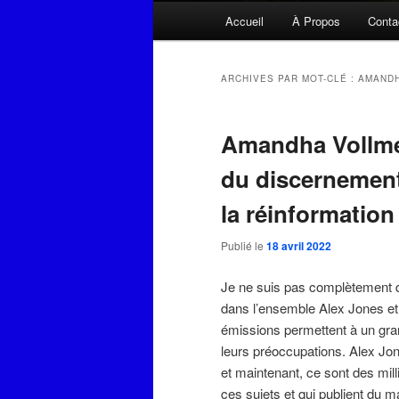
Menu
Accueil
À Propos
Conta
principal
ARCHIVES PAR MOT-CLÉ :
AMAND
Amandha Vollmer
du discernemen
la réinformation
Publié le
18 avril 2022
Je ne suis pas complètement 
dans l’ensemble Alex Jones et 
émissions permettent à un gran
leurs préoccupations. Alex Jon
et maintenant, ce sont des mil
ces sujets et qui publient du ma