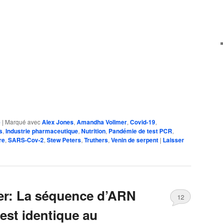
e
|
Marqué avec
Alex Jones
,
Amandha Vollmer
,
Covid-19
,
s
,
Industrie pharmaceutique
,
Nutrition
,
Pandémie de test PCR
,
re
,
SARS-Cov-2
,
Stew Peters
,
Truthers
,
Venin de serpent
|
Laisser
r: La séquence d’ARN
12
st identique au