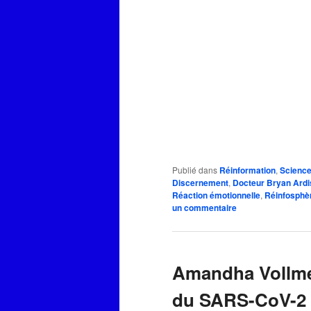
Publié dans
Réinformation
,
Scienc
Discernement
,
Docteur Bryan Ardi
Réaction émotionnelle
,
Réinfosphè
un commentaire
Amandha Vollme
du SARS-CoV-2 e