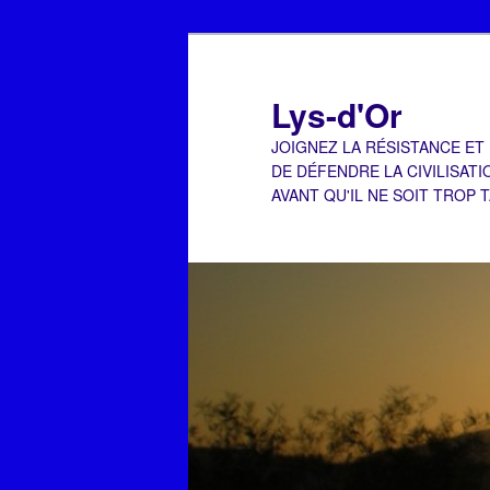
Aller
Aller
au
au
contenu
contenu
Lys-d'Or
principal
secondaire
JOIGNEZ LA RÉSISTANCE ET
DE DÉFENDRE LA CIVILISATI
AVANT QU'IL NE SOIT TROP 