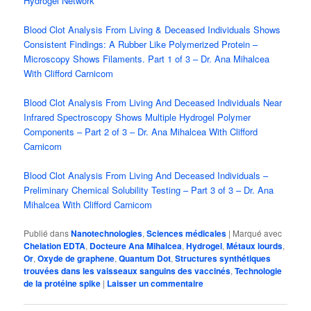
Hydrogel Network
Blood Clot Analysis From Living & Deceased Individuals Shows
Consistent Findings: A Rubber Like Polymerized Protein –
Microscopy Shows Filaments. Part 1 of 3 – Dr. Ana Mihalcea
With Clifford Carnicom
Blood Clot Analysis From Living And Deceased Individuals Near
Infrared Spectroscopy Shows Multiple Hydrogel Polymer
Components – Part 2 of 3 – Dr. Ana Mihalcea With Clifford
Carnicom
Blood Clot Analysis From Living And Deceased Individuals –
Preliminary Chemical Solubility Testing – Part 3 of 3 – Dr. Ana
Mihalcea With Clifford Carnicom
Publié dans
Nanotechnologies
,
Sciences médicales
|
Marqué avec
Chelation EDTA
,
Docteure Ana Mihalcea
,
Hydrogel
,
Métaux lourds
,
Or
,
Oxyde de graphene
,
Quantum Dot
,
Structures synthétiques
trouvées dans les vaisseaux sanguins des vaccinés
,
Technologie
de la protéine spike
|
Laisser un commentaire