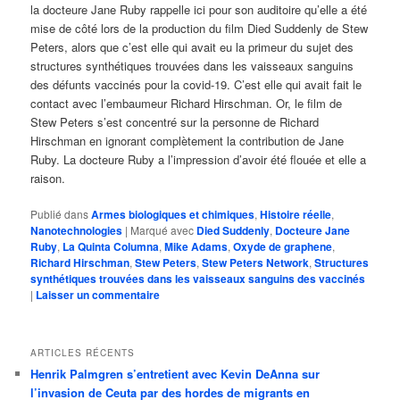
la docteure Jane Ruby rappelle ici pour son auditoire qu’elle a été
mise de côté lors de la production du film Died Suddenly de Stew
Peters, alors que c’est elle qui avait eu la primeur du sujet des
structures synthétiques trouvées dans les vaisseaux sanguins
des défunts vaccinés pour la covid-19. C’est elle qui avait fait le
contact avec l’embaumeur Richard Hirschman. Or, le film de
Stew Peters s’est concentré sur la personne de Richard
Hirschman en ignorant complètement la contribution de Jane
Ruby. La docteure Ruby a l’impression d’avoir été flouée et elle a
raison.
Publié dans
Armes biologiques et chimiques
,
Histoire réelle
,
Nanotechnologies
|
Marqué avec
Died Suddenly
,
Docteure Jane
Ruby
,
La Quinta Columna
,
Mike Adams
,
Oxyde de graphene
,
Richard Hirschman
,
Stew Peters
,
Stew Peters Network
,
Structures
synthétiques trouvées dans les vaisseaux sanguins des vaccinés
|
Laisser un commentaire
ARTICLES RÉCENTS
Henrik Palmgren s’entretient avec Kevin DeAnna sur
l’invasion de Ceuta par des hordes de migrants en