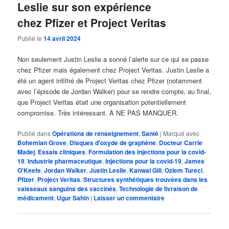
Leslie sur son expérience
chez Pfizer et Project Veritas
Publié le
14 avril 2024
Non seulement Justin Leslie a sonné l’alerte sur ce qui se passe
chez Pfizer mais également chez Project Veritas. Justin Leslie a
été un agent infiltré de Project Veritas chez Pfizer (notamment
avec l’épisode de Jordan Walker) pour se rendre compte, au final,
que Project Veritas était une organisation potentiellement
compromise. Très intéressant. À NE PAS MANQUER.
Publié dans
Opérations de renseignement
,
Santé
|
Marqué avec
Bohemian Grove
,
Disques d'oxyde de graphène
,
Docteur Carrie
Madej
,
Essais cliniques
,
Formulation des injections pour la covid-
19
,
Industrie pharmaceutique
,
Injections pour la covid-19
,
James
O'Keefe
,
Jordan Walker
,
Justin Leslie
,
Kanwal Gill
,
Ozlem Tureci
,
Pfizer
,
Project Veritas
,
Structures synthétiques trouvées dans les
vaisseaux sanguins des vaccinés
,
Technologie de livraison de
médicament
,
Ugur Sahin
|
Laisser un commentaire