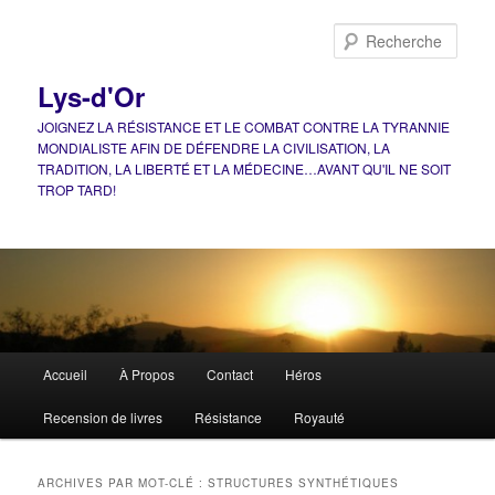
Aller
Aller
au
au
Rech
contenu
contenu
principal
secondaire
Lys-d'Or
JOIGNEZ LA RÉSISTANCE ET LE COMBAT CONTRE LA TYRANNIE
MONDIALISTE AFIN DE DÉFENDRE LA CIVILISATION, LA
TRADITION, LA LIBERTÉ ET LA MÉDECINE…AVANT QU'IL NE SOIT
TROP TARD!
Menu
Accueil
À Propos
Contact
Héros
principal
Recension de livres
Résistance
Royauté
ARCHIVES PAR MOT-CLÉ :
STRUCTURES SYNTHÉTIQUES