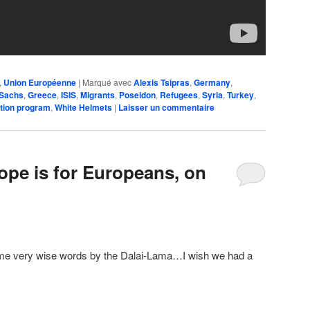
,
Union Européenne
|
Marqué avec
Alexis Tsipras
,
Germany
,
Sachs
,
Greece
,
ISIS
,
Migrants
,
Poseidon
,
Refugees
,
Syria
,
Turkey
,
ation program
,
White Helmets
|
Laisser un commentaire
ope is for Europeans, on
me very wise words by the Dalai-Lama…I wish we had a