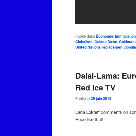
Publié dans
Économie
,
Immigration
Globalists
,
Golden Dawn
,
Goldman 
United Nations replacement popul
Dalai-Lama: Eur
Red Ice TV
Publié le
29 juin 2019
Lana Lokteff comments on so
Pope like that!