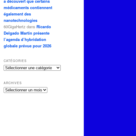
a découvert que certains
médicaments contiennent
également des
nanotechnologies
60GigaHertz
dans
Ricardo
Delgado Martin présente
l’agenda d’hybridation
globale prévue pour 2026
CATÉGORIES
Catégories
ARCHIVES
Archives