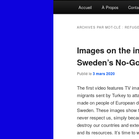
Menu
Accueil
À Propos
Conta
principal
ARCHIVES PAR MOT-CLÉ :
REFUG
Images on the i
Sweden’s No-Go
Publié le
3 mars 2020
The first video features TV im
migrants sent by Turkey to att
made on people of European de
Sweden. These images show the
never respect us, simply becau
destroy our countries and exter
and its resources. It’s time to