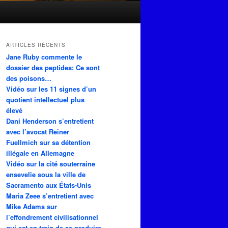
ARTICLES RÉCENTS
Jane Ruby commente le
dossier des peptides: Ce sont
des poisons…
Vidéo sur les 11 signes d’un
quotient intellectuel plus
élevé
Dani Henderson s’entretient
avec l’avocat Reiner
Fuellmich sur sa détention
illégale en Allemagne
Vidéo sur la cité souterraine
ensevelie sous la ville de
Sacramento aux États-Unis
Maria Zeee s’entretient avec
Mike Adams sur
l’effondrement civilisationnel
qui est en train de se produire