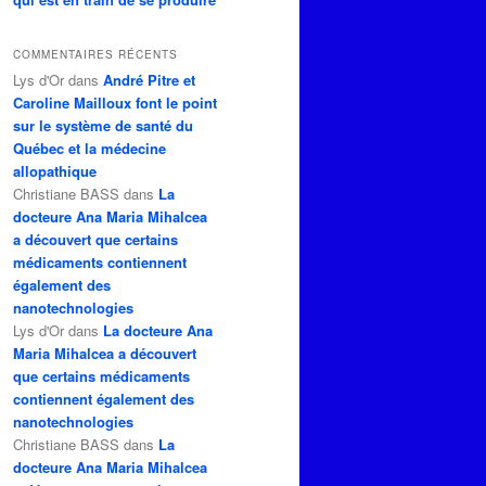
COMMENTAIRES RÉCENTS
Lys d'Or
dans
André Pitre et
Caroline Mailloux font le point
sur le système de santé du
Québec et la médecine
allopathique
Christiane BASS
dans
La
docteure Ana Maria Mihalcea
a découvert que certains
médicaments contiennent
également des
nanotechnologies
Lys d'Or
dans
La docteure Ana
Maria Mihalcea a découvert
que certains médicaments
contiennent également des
nanotechnologies
Christiane BASS
dans
La
docteure Ana Maria Mihalcea