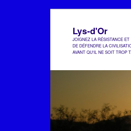
Aller
Aller
au
au
contenu
contenu
Lys-d'Or
principal
secondaire
JOIGNEZ LA RÉSISTANCE ET
DE DÉFENDRE LA CIVILISATI
AVANT QU'IL NE SOIT TROP 