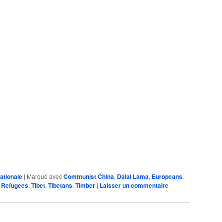
ationale
|
Marqué avec
Communist China
,
Dalai Lama
,
Europeans
,
,
Refugees
,
Tibet
,
Tibetans
,
Timber
|
Laisser un commentaire