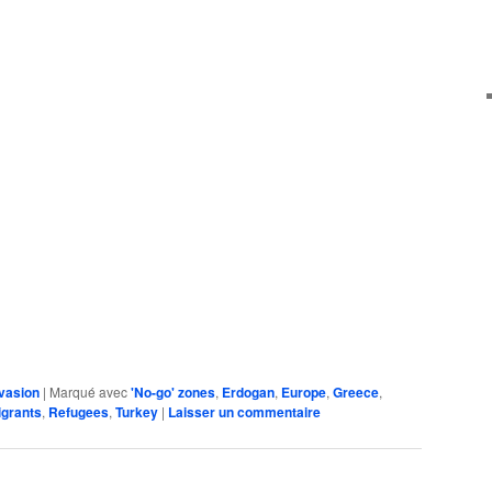
vasion
|
Marqué avec
'No-go' zones
,
Erdogan
,
Europe
,
Greece
,
igrants
,
Refugees
,
Turkey
|
Laisser un commentaire