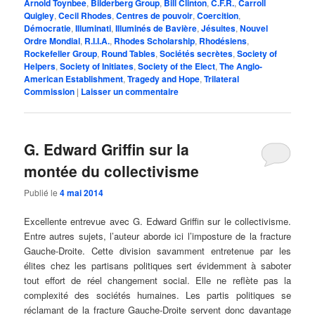
Arnold Toynbee
,
Bilderberg Group
,
Bill Clinton
,
C.F.R.
,
Carroll
Quigley
,
Cecil Rhodes
,
Centres de pouvoir
,
Coercition
,
Démocratie
,
Illuminati
,
Illuminés de Bavière
,
Jésuites
,
Nouvel
Ordre Mondial
,
R.I.I.A.
,
Rhodes Scholarship
,
Rhodésiens
,
Rockefeller Group
,
Round Tables
,
Sociétés secrètes
,
Society of
Helpers
,
Society of Initiates
,
Society of the Elect
,
The Anglo-
American Establishment
,
Tragedy and Hope
,
Trilateral
Commission
|
Laisser un commentaire
G. Edward Griffin sur la
montée du collectivisme
Publié le
4 mai 2014
Excellente entrevue avec G. Edward Griffin sur le collectivisme.
Entre autres sujets, l’auteur aborde ici l’imposture de la fracture
Gauche-Droite. Cette division savamment entretenue par les
élites chez les partisans politiques sert évidemment à saboter
tout effort de réel changement social. Elle ne reflète pas la
complexité des sociétés humaines. Les partis politiques se
réclamant de la fracture Gauche-Droite servent donc davantage