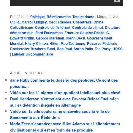
Publié dans
Politique
,
Réinformation
,
Totalitarisme
|
Marqué avec
C.F.R.
,
Carroll Quigley
,
Cecil Rhodes
,
Chemtrails
,
China
,
Collectivisme
,
Contrôle de l'internet
,
Contrôle du climat
,
Dictature
démocratique
,
Ford Foundation
,
Fracture Gauche-Droite
,
G.
Edward Griffin
,
George Marshall
,
Glenn Beck
,
Gouvernement
Mondial
,
Hilary Clinton
,
Hitler
,
Mao Tsé-toung
,
Réserve Fédérale
,
Rockefeller Brothers Fund
,
Ron Paul
,
Sarah Palin
,
Tea Party
,
URSS
|
Laisser un commentaire
ARTICLES RÉCENTS
Jane Ruby commente le dossier des peptides: Ce sont des
poisons…
Vidéo sur les 11 signes d’un quotient intellectuel plus élevé
Dani Henderson s’entretient avec l’avocat Reiner Fuellmich
sur sa détention illégale en Allemagne
Vidéo sur la cité souterraine ensevelie sous la ville de
Sacramento aux États-Unis
Maria Zeee s’entretient avec Mike Adams sur l’effondrement
civilisationnel qui est en train de se produire