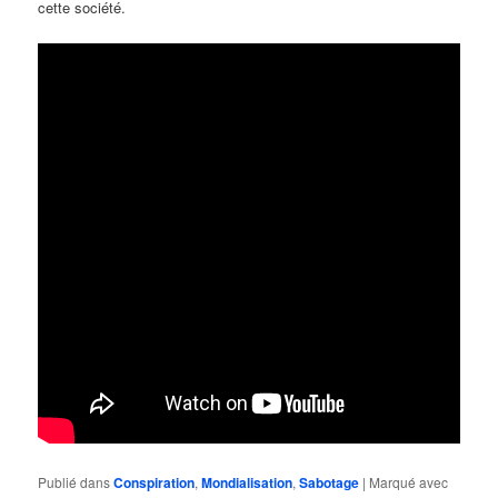
cette société.
Publié dans
Conspiration
,
Mondialisation
,
Sabotage
|
Marqué avec