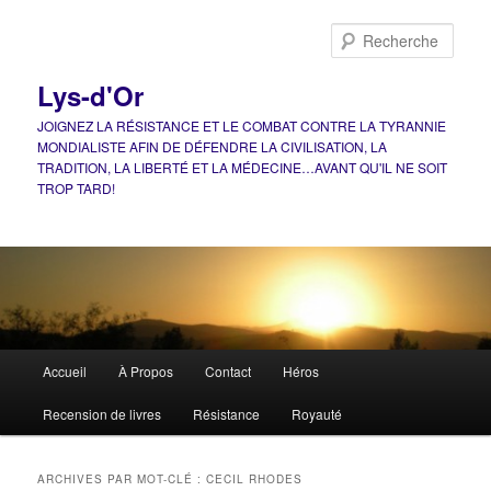
Aller
Aller
au
au
Rech
contenu
contenu
principal
secondaire
Lys-d'Or
JOIGNEZ LA RÉSISTANCE ET LE COMBAT CONTRE LA TYRANNIE
MONDIALISTE AFIN DE DÉFENDRE LA CIVILISATION, LA
TRADITION, LA LIBERTÉ ET LA MÉDECINE…AVANT QU'IL NE SOIT
TROP TARD!
Menu
Accueil
À Propos
Contact
Héros
principal
Recension de livres
Résistance
Royauté
ARCHIVES PAR MOT-CLÉ :
CECIL RHODES