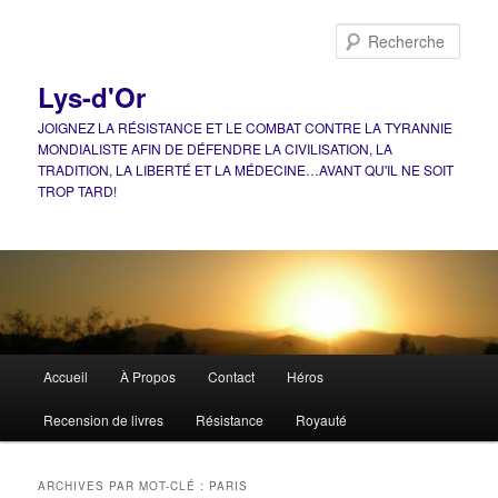
Aller
Aller
au
au
Rech
contenu
contenu
principal
secondaire
Lys-d'Or
JOIGNEZ LA RÉSISTANCE ET LE COMBAT CONTRE LA TYRANNIE
MONDIALISTE AFIN DE DÉFENDRE LA CIVILISATION, LA
TRADITION, LA LIBERTÉ ET LA MÉDECINE…AVANT QU'IL NE SOIT
TROP TARD!
Menu
Accueil
À Propos
Contact
Héros
principal
Recension de livres
Résistance
Royauté
ARCHIVES PAR MOT-CLÉ :
PARIS