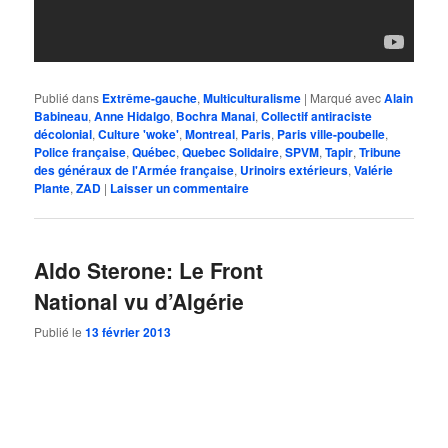
Publié dans
Extrême-gauche
,
Multiculturalisme
|
Marqué avec
Alain
Babineau
,
Anne Hidalgo
,
Bochra Manai
,
Collectif antiraciste
décolonial
,
Culture 'woke'
,
Montreal
,
Paris
,
Paris ville-poubelle
,
Police française
,
Québec
,
Quebec Solidaire
,
SPVM
,
Tapir
,
Tribune
des généraux de l'Armée française
,
Urinoirs extérieurs
,
Valérie
Plante
,
ZAD
|
Laisser un commentaire
Aldo Sterone: Le Front
National vu d’Algérie
Publié le
13 février 2013