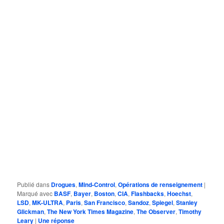
Publié dans
Drogues
,
Mind-Control
,
Opérations de renseignement
|
Marqué avec
BASF
,
Bayer
,
Boston
,
CIA
,
Flashbacks
,
Hoechst
,
LSD
,
MK-ULTRA
,
Paris
,
San Francisco
,
Sandoz
,
Spiegel
,
Stanley
Glickman
,
The New York Times Magazine
,
The Observer
,
Timothy
Leary
|
Une
réponse