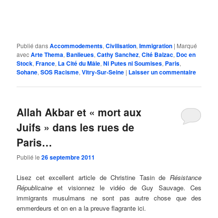
Publié dans
Accommodements
,
Civilisation
,
Immigration
|
Marqué
avec
Arte Thema
,
Banlieues
,
Cathy Sanchez
,
Cité Balzac
,
Doc en
Stock
,
France
,
La Cité du Mâle
,
Ni Putes ni Soumises
,
Paris
,
Sohane
,
SOS Racisme
,
Vitry-Sur-Seine
|
Laisser un commentaire
Allah Akbar et « mort aux
Juifs » dans les rues de
Paris…
Publié le
26 septembre 2011
Lisez cet excellent article de Christine Tasin de
Résistance
Républicaine
et visionnez le vidéo de Guy Sauvage. Ces
immigrants musulmans ne sont pas autre chose que des
emmerdeurs et on en a la preuve flagrante ici.