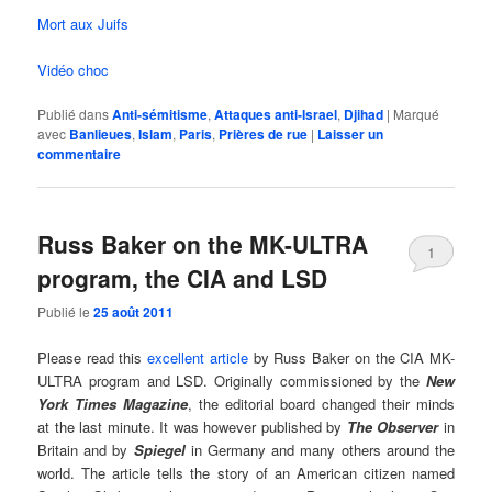
Mort aux Juifs
Vidéo choc
Publié dans
Anti-sémitisme
,
Attaques anti-Israel
,
Djihad
|
Marqué
avec
Banlieues
,
Islam
,
Paris
,
Prières de rue
|
Laisser un
commentaire
Russ Baker on the MK-ULTRA
1
program, the CIA and LSD
Publié le
25 août 2011
Please read this
excellent article
by Russ Baker on the CIA MK-
ULTRA program and LSD. Originally commissioned by the
New
York Times Magazine
, the editorial board changed their minds
at the last minute. It was however published by
The Observer
in
Britain and by
Spiegel
in Germany and many others around the
world. The article tells the story of an American citizen named