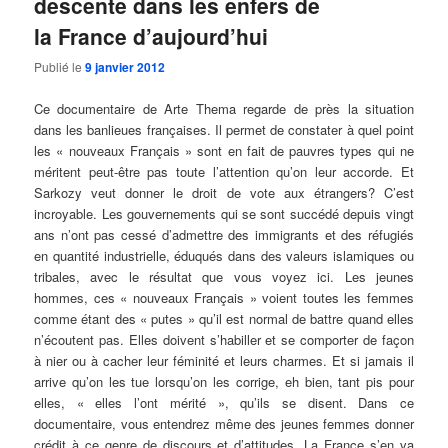
descente dans les enfers de
la France d’aujourd’hui
Publié le
9 janvier 2012
Ce documentaire de Arte Thema regarde de près la situation
dans les banlieues françaises. Il permet de constater à quel point
les « nouveaux Français » sont en fait de pauvres types qui ne
méritent peut-être pas toute l’attention qu’on leur accorde. Et
Sarkozy veut donner le droit de vote aux étrangers? C’est
incroyable. Les gouvernements qui se sont succédé depuis vingt
ans n’ont pas cessé d’admettre des immigrants et des réfugiés
en quantité industrielle, éduqués dans des valeurs islamiques ou
tribales, avec le résultat que vous voyez ici. Les jeunes
hommes, ces « nouveaux Français » voient toutes les femmes
comme étant des « putes » qu’il est normal de battre quand elles
n’écoutent pas. Elles doivent s’habiller et se comporter de façon
à nier ou à cacher leur féminité et leurs charmes. Et si jamais il
arrive qu’on les tue lorsqu’on les corrige, eh bien, tant pis pour
elles, « elles l’ont mérité », qu’ils se disent. Dans ce
documentaire, vous entendrez même des jeunes femmes donner
crédit à ce genre de discours et d’attitudes. La France s’en va