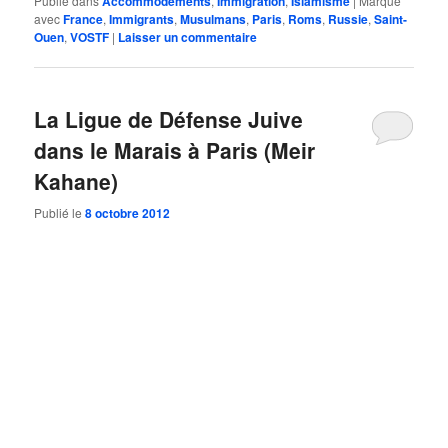
Publié dans
Accommodements
,
Immigration
,
Islamisme
|
Marqué
avec
France
,
Immigrants
,
Musulmans
,
Paris
,
Roms
,
Russie
,
Saint-
Ouen
,
VOSTF
|
Laisser un commentaire
La Ligue de Défense Juive
dans le Marais à Paris (Meir
Kahane)
Publié le
8 octobre 2012