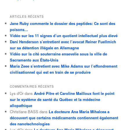
ARTICLES RÉCENTS
Jane Ruby commente le dossier des peptides: Ce sont des
poisons…
Vidéo sur les 11 signes d’un quotient intellectuel plus élevé
Dani Henderson s’entretient avec l’avocat Reiner Fuellmich
sur sa détention illégale en Allemagne
Vidéo sur la cité souterraine ensevelie sous la ville de
Sacramento aux États-Unis
Maria Zeee s’entretient avec Mike Adams sur l’effondrement
civilisationnel qui est en train de se produire
COMMENTAIRES RÉCENTS
Lys d'Or
dans
André Pitre et Caroline Mailloux font le point
sur le système de santé du Québec et la médecine
allopathique
Christiane BASS
dans
La docteure Ana Maria Mihalcea a
découvert que certains médicaments contiennent également
des nanotechnologies
Lys d'Or
dans
La docteure Ana Maria Mihalcea a découvert