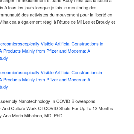
changer immédiatement et Jane Ruby n’est pas la seule à
s à tous les jours lorsque je fais le monitoring des
communauté des activistes du mouvement pour la liberté en
ihalcea a également réagi à l’étude de Mi Lee et Broudy et
reomicroscopically Visible Artificial Constructions in
 Products Mainly from Pfizer and Moderna: A
tudy
reomicroscopically Visible Artificial Constructionsin
 Products Mainly from Pfizer and Moderna: A
tudy
f Assembly Nanotechnology In COVID Bioweapons:
y And Culture Work Of COVID Shots For Up To 12 Months
 by Ana Maria Mihalcea, MD, PhD