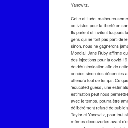
Yanowitz.
Cette attitude, malheureusem
activistes pour la liberté en s
Ils parlent et invitent toujour
gens qui ne font pas parti de 
sinon, nous ne gagnerons jama
Mondial. Jane Ruby affirme qu
des injections pour la covid-1
de désintoxication afin de net
années sinon des décennies af
attendre tout ce temps. Ce que 
‘educated guess’, une estimat
estimation peut nous permettre
avec le temps, pourra être amé
délibérément refusé de public
Taylor et Yanowitz, pour tout 
mêmes découvertes avant d’en 