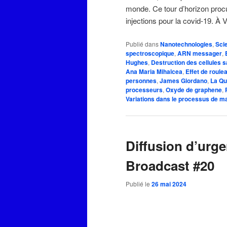
monde. Ce tour d’horizon proc
injections pour la covid-19
Publié dans
Nanotechnologies
,
Sci
spectroscopique
,
ARN messager
,
Hughes
,
Destruction des cellules 
Ana Maria Mihalcea
,
Effet de roule
personnes
,
James Giordano
,
La Qu
processeurs
,
Oxyde de graphene
,
Variations dans le processus de m
Diffusion d’urg
Broadcast #20
Publié le
26 mai 2024