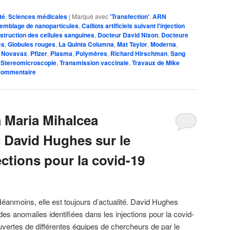
té
,
Sciences médicales
|
Marqué avec
'Transfection'
,
ARN
emblage de nanoparticules
,
Caillots artificiels suivant l'injection
struction des cellules sanguines
,
Docteur David Nixon
,
Docteure
cs
,
Globules rouges
,
La Quinta Columna
,
Mat Taylor
,
Moderna
,
,
Novavax
,
Pfizer
,
Plasma
,
Polymères
,
Richard Hirschman
,
Sang
,
Stereomicroscopie
,
Transmission vaccinale
,
Travaux de Mike
 commentaire
 Maria Mihalcea
c David Hughes sur le
ctions pour la covid-19
éanmoins, elle est toujours d’actualité. David Hughes
es anomalies identifiées dans les injections pour la covid-
uvertes de différentes équipes de chercheurs de par le