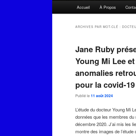
Menu
Accueil
À Propos
Conta
principal
ARCHIVES PAR MOT-CLÉ :
DOCTEU
Jane Ruby prése
Young Mi Lee et
anomalies retrou
pour la covid-19
Publié le
11 août 2024
L’étude du docteur Young Mi Le
données que les membres du m
décembre 2020. J’ai mis les li
montre des images de l’étude de