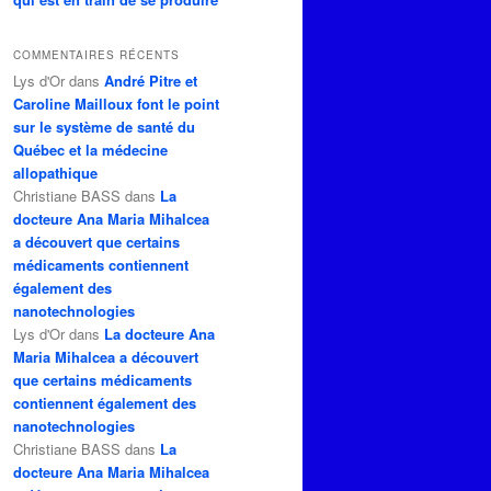
COMMENTAIRES RÉCENTS
Lys d'Or
dans
André Pitre et
Caroline Mailloux font le point
sur le système de santé du
Québec et la médecine
allopathique
Christiane BASS
dans
La
docteure Ana Maria Mihalcea
a découvert que certains
médicaments contiennent
également des
nanotechnologies
Lys d'Or
dans
La docteure Ana
Maria Mihalcea a découvert
que certains médicaments
contiennent également des
nanotechnologies
Christiane BASS
dans
La
docteure Ana Maria Mihalcea