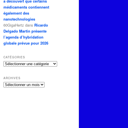
a découvert que certains
médicaments contiennent
également des
nanotechnologies
60GigaHertz
dans
Ricardo
Delgado Martin présente
l’agenda d’hybridation
globale prévue pour 2026
CATÉGORIES
Catégories
ARCHIVES
Archives