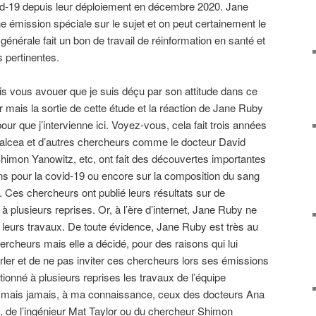
vid-19 depuis leur déploiement en décembre 2020. Jane
ne émission spéciale sur le sujet et on peut certainement le
énérale fait un bon de travail de réinformation en santé et
s pertinentes.
ois vous avouer que je suis déçu par son attitude dans ce
r mais la sortie de cette étude et la réaction de Jane Ruby
our que j’intervienne ici. Voyez-vous, cela fait trois années
alcea et d’autres chercheurs comme le docteur David
 Shimon Yanowitz, etc, ont fait des découvertes importantes
ions pour la covid-19 ou encore sur la composition du sang
on. Ces chercheurs ont publié leurs résultats sur de
 plusieurs reprises. Or, à l’ère d’internet, Jane Ruby ne
it leurs travaux. De toute évidence, Jane Ruby est très au
ercheurs mais elle a décidé, pour des raisons qui lui
rler et de ne pas inviter ces chercheurs lors ses émissions
nné à plusieurs reprises les travaux de l’équipe
mais jamais, à ma connaissance, ceux des docteurs Ana
, de l’ingénieur Mat Taylor ou du chercheur Shimon