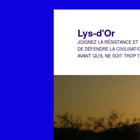
Aller
Aller
au
au
contenu
contenu
Lys-d'Or
principal
secondaire
JOIGNEZ LA RÉSISTANCE ET
DE DÉFENDRE LA CIVILISATI
AVANT QU'IL NE SOIT TROP 