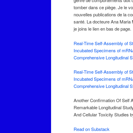
genre de comportements doit 
tomber dans ce piège. Je le voi
nouvelles publications de la 
santé. La docteure Ana Maria M
je joins le lien en bas de page.
Real-Time Self-Assembly of Ste
Incubated Specimens of mRNA
Comprehensive Longitudinal S
Real-Time Self-Assembly of Ste
Incubated Specimens of mRNA
Comprehensive Longitudinal S
Another Confirmation Of Sel
Remarkable Longitudinal Stud
And Cellular Toxicity Studies
Read on Substack