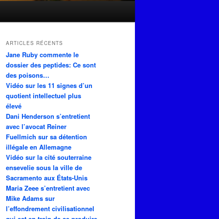
ARTICLES RÉCENTS
Jane Ruby commente le
dossier des peptides: Ce sont
des poisons…
Vidéo sur les 11 signes d’un
quotient intellectuel plus
élevé
Dani Henderson s’entretient
avec l’avocat Reiner
Fuellmich sur sa détention
illégale en Allemagne
Vidéo sur la cité souterraine
ensevelie sous la ville de
Sacramento aux États-Unis
Maria Zeee s’entretient avec
Mike Adams sur
l’effondrement civilisationnel
qui est en train de se produire