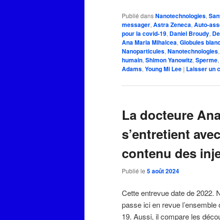
Publié dans
Nanotechnologies
,
San
messager
,
Astra Zeneca
,
Auto-ass
pour la covid-19
,
Daniel Broudy
,
De
Ana Maria Mihalcea
,
Globules blan
Nanoparticules
,
Nanotechnologies
humain
,
Shimon Yanowitz
,
Sperme
Adams
,
Young Mi Lee
|
Laisser un
La docteure Ana
s’entretient ave
contenu des inje
Publié le
5 août 2024
Cette entrevue date de 2022. N
passe ici en revue l’ensemble d
19. Aussi, il compare les déco