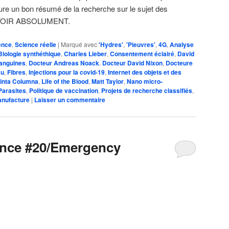
ure un bon résumé de la recherche sur le sujet des
. À VOIR ABSOLUMENT.
ence
,
Science réelle
|
Marqué avec
'Hydres'
,
'Pieuvres'
,
4G
,
Analyse
Biologie synthéthique
,
Charles Lieber
,
Consentement éclairé
,
David
sanguines
,
Docteur Andreas Noack
,
Docteur David Nixon
,
Docteure
au
,
Fibres
,
Injections pour la covid-19
,
Internet des objets et des
inta Columna
,
Life of the Blood
,
Matt Taylor
,
Nano micro-
Parasites
,
Politique de vaccination
,
Projets de recherche classifiés
,
anufacture
|
Laisser un commentaire
ence #20/Emergency