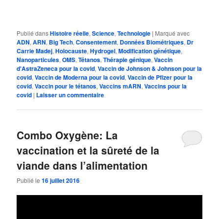
Publié dans
Histoire réelle
,
Science
,
Technologie
|
Marqué avec
ADN
,
ARN
,
Big Tech
,
Consentement
,
Données Biométriques
,
Dr
Carrie Madej
,
Holocauste
,
Hydrogel
,
Modification génétique
,
Nanoparticules
,
OMS
,
Tétanos
,
Thérapie génique
,
Vaccin
d'AstraZeneca pour la covid
,
Vaccin de Johnson & Johnson pour la
covid
,
Vaccin de Moderna pour la covid
,
Vaccin de Pfizer pour la
covid
,
Vaccin pour le tétanos
,
Vaccins mARN
,
Vaccins pour la
covid
|
Laisser un commentaire
Combo Oxygène: La
vaccination et la sûreté de la
viande dans l’alimentation
Publié le
16 juillet 2016