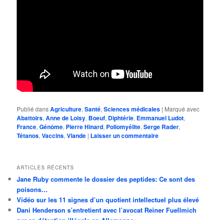
Publié dans
Agriculture
,
Santé
,
Sciences médicales
|
Marqué avec
Abattoirs
,
Anne de Loisy
,
Boeuf
,
Diphtérie
,
Emmanuel Ludot
,
France
,
Génôme
,
Pierre Hinard
,
Poliomyélite
,
Serge Rader
,
Tétanos
,
Vaccins
,
Viande
|
Laisser un commentaire
ARTICLES RÉCENTS
Jane Ruby commente le dossier des peptides: Ce sont des
poisons…
Vidéo sur les 11 signes d’un quotient intellectuel plus élevé
Dani Henderson s’entretient avec l’avocat Reiner Fuellmich