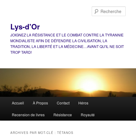
Aller
Aller
au
au
Rech
contenu
contenu
principal
secondaire
Lys-d'Or
JOIGNEZ LA RÉSISTANCE ET LE COMBAT CONTRE LA TYRANNIE
MONDIALISTE AFIN DE DÉFENDRE LA CIVILISATION, LA
TRADITION, LA LIBERTÉ ET LA MÉDECINE…AVANT QU'IL NE SOIT
TROP TARD!
Menu
Accueil
À Propos
Contact
Héros
principal
Recension de livres
Résistance
Royauté
ARCHIVES PAR MOT-CLÉ :
TÉTANOS