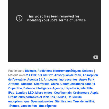
Publié dans
Biologie
,
Radiations électromagnétiques
,
Science
|
Marqué avec
2.4 Ghz
,
5G
,
60 Ghz
,
Absorption de l'eau
,
Absorption
de l'oxygène
,
Agenda 21
,
Ampoules fluorescentes
,
Apple Park
,
Artemis
,
Autisme
,
Chemtrails
,
Chine
,
Communications sans-fil
,
Cupertino
,
Defence Intelligence Agency
,
Hépatite A
,
Infertilité
,
iPad
,
Lumière LED
,
Micro-ondes
,
Oeuf humain
,
Ordinateurs Apple
,
Ordinateurs portables et tablettes
,
Ovules
,
Reticulum
endoplasmique
,
Spermatozoides
,
Stérilisation
,
Taux de fertilité
,
Tétanos
,
Vaccination
|
Une
réponse